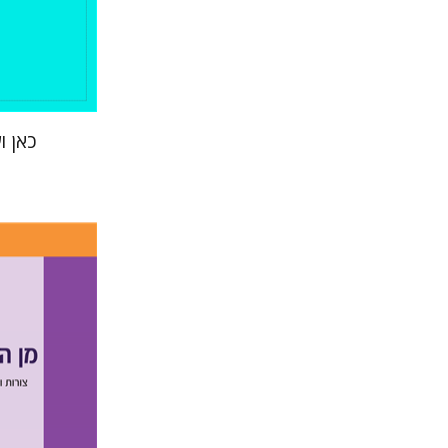
כאן ו
גוני טישל