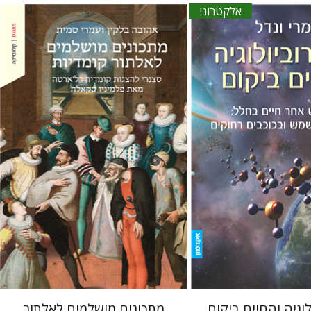
אלקטרוני
אהובה בלקין
עמרי סמית
אתר ספר אלקטרוני
הנחת אתר ספר מודפס
$38
$15
$42
וגיה והחיים ביקום
מתכונים מושלמים לאלתור