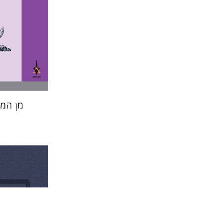
הנחת
מן המ
מנחם מילס