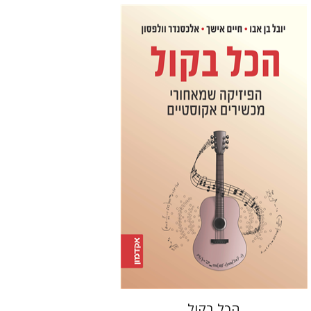
חיים אישך
יובל בן-אבו
אלכסנדר
וולפסון
הנחת אתר ספר מודפס
$32
$35
הכל בקול