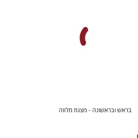
עטרת ירדן-ברק
גוני טישלר
$33
בראש ובראשונה - מצגת מלווה