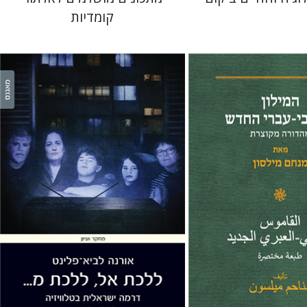
קומדיות
ון
אורנה לביא-פלינט
 אתר ספר מודפס
הנחת אתר ספר מודפס
$38
$41
$42
$46