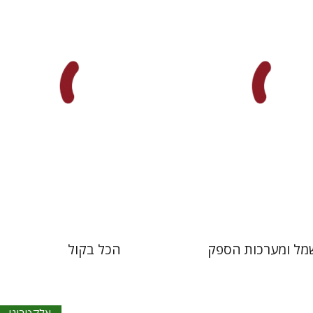
וולפסון
סקי
 אתר ספר מודפס
הנחת אתר ספר אלקטרוני
$20
$39
$43
מל ומערכות הספק
הכל בקול