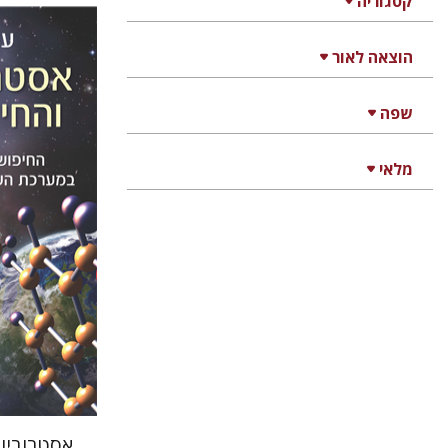
קטגוריה
הוצאה לאור
עמרי ונדל
שפה
מלאי
הנחת 
אסטרוביול