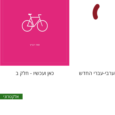
 אתר ספר מודפס
$10
$76
$85
הערבי-עברי החדש
כאן ועכשיו - חלק ב
אלקטרוני
יובל בן-אבו
חיים אישך
אלכסנדר