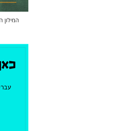
המילון 
תמר רכני