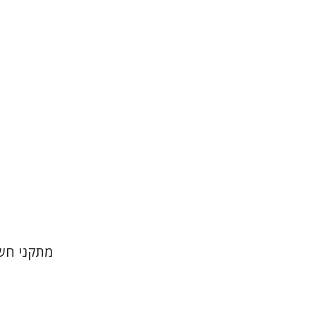
דימה בודנ
הנחת
מתקני חש