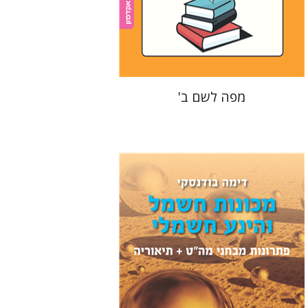
הנחת אתר ספר מודפס
$22
$25
מפה לשם ב'
דימה בודנסקי