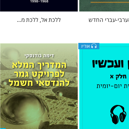
הערבי-עברי החדש
ללכת אל, ללכת מ...
אודיו
ץ
דימה בודנסקי