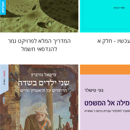
הנחת אתר ספר מודפס
$22
$10
$25
עכשיו - חלק א
המדריך המלא לפרויקט גמר
להנדסאי חשמל
מיכאל גורביץ
אריאל הירשפלד
ר