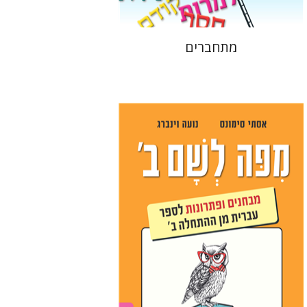
מתחברים
אסתר סימונס
נועה וינברג