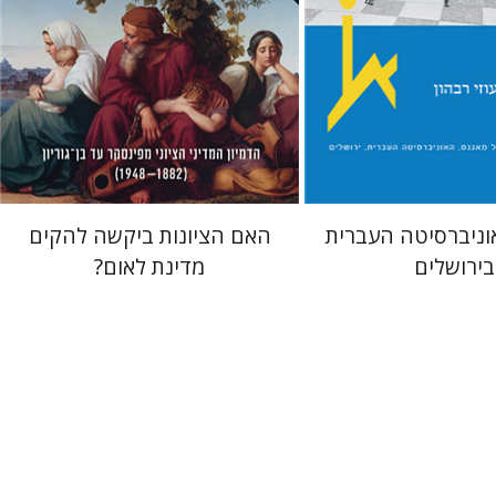
 אתר ספר מודפס
הנחת אתר ספר מודפס
$38
$54
$42
$60
וניברסיטה העברית
האם הציונות ביקשה להקים
בירושלים
מדינת לאום?
ינסקר
אבי שגיא