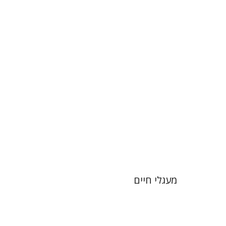
יסכה כהן-מנספילד
יאיר ליאל
שאולה פרנקל
הנחת אתר ספר מודפס
$32
$35
מעגלי חיים