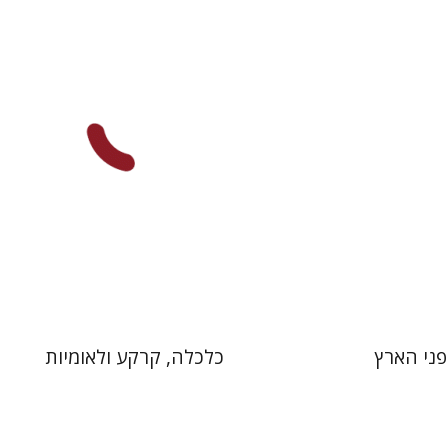
בר-ברודי
יעקב (קובי) מצר
דפנה לוי
 אתר ספר מודפס
הנחת אתר ספר מודפס
$32
$103
$35
$114
פני הארץ
כלכלה, קרקע ולאומיות