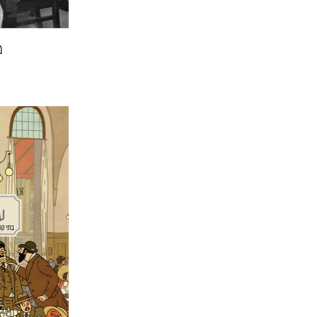
מ
שחר פינס
מתן קמי