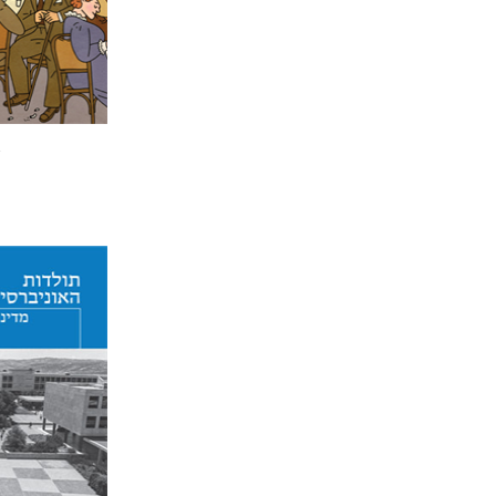
הנחת
יפעת וי