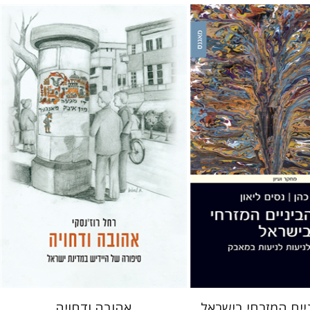
רחל רוז'נסקי
דוד בן-נחום
נסים ליאון
 אתר ספר מודפס
הנחת אתר ספר מודפס
$41
$38
$46
$42
יים המזרחי בישראל
אהובה ודחויה