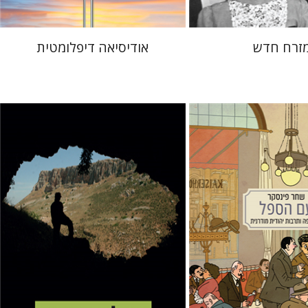
זרח חדש
אודיסיאה דיפלומטית
קר
עמוס פרומקין
ינון שבטיאל
נר