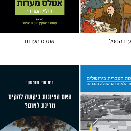
 אתר ספר מודפס
הנחת אתר ספר מודפס
$50
$38
$56
$42
עם הספל
אטלס מערות
יס
עוזי רבהון
דימיטרי שומסקי