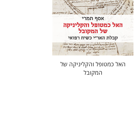
הנחת אתר ספר מודפס
$41
$46
האל כמטופל והקליניקה של
המקובל
שלום צבר
תמר אלכסנדר-פריזר
גלית חזן-רוקם
הגר סלמון