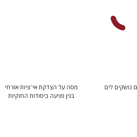
 אתר ספר מודפס
הנחת אתר ספר מודפס
$25
$32
$28
$35
 נושקים לים
מסה על הצדקת אי־ציות אזרחי
בגין פגיעה ביסודות החוקיות