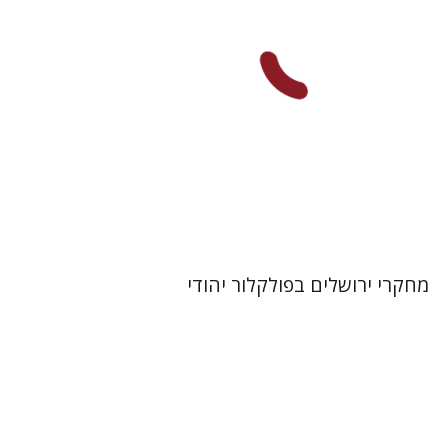
הנחת אתר ספר מודפס
$32
$35
מחקרי ירושלים בפולקלור יהודי
אברהם הלוי פרנקל