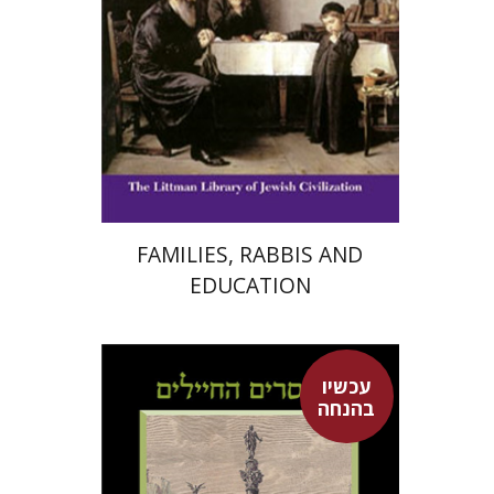
הנחת אתר ספר מודפס
$34
$38
FAMILIES, RABBIS AND
EDUCATION
עכשיו
דוד גולן
בהנחה