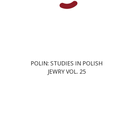
הנחת אתר ספר מודפס
$42
$47
POLIN: STUDIES IN POLISH
JEWRY VOL. 25
תרצה לוי ברנפלד