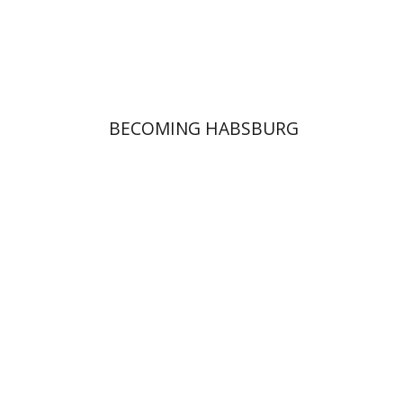
הנחת אתר ספר מודפס
$59
$66
BECOMING HABSBURG
ChaeRan Freeze
Sarunas
Liekis
אנטוני פולונסקי