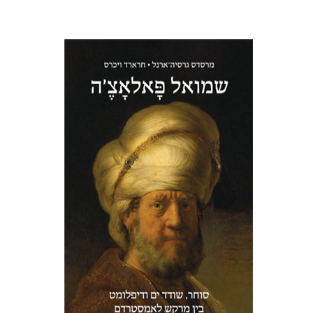
חרארד ויכרס
מרסדס גרסיה-ארנל
מירי אליאב-פלדון
רן הכהן
הנחת אתר ספר מודפס
$32
$35