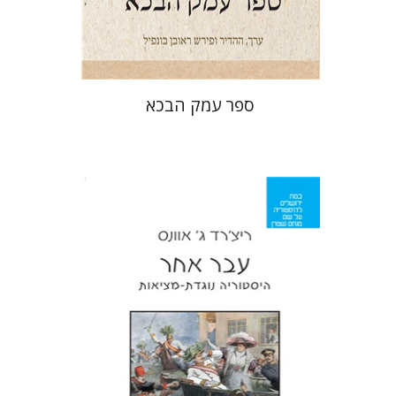
$28
$31
ספר עמק הבכא
ריצ'רד ג' אוונס
מירי אליאב-פלדון