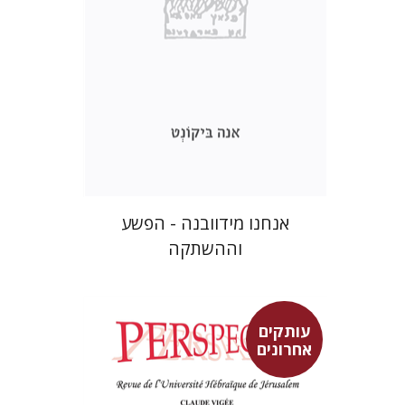
הנחת אתר ספר מודפס
$41
$46
אנחנו מידוובנה - הפשע
וההשתקה
עותקים
אחרונים
פרננד ברטפלד