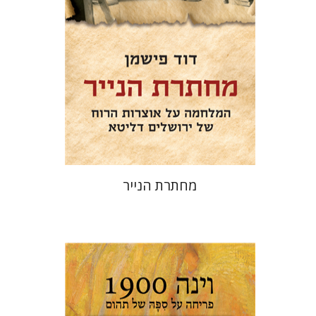
הנחת אתר ספר מודפס
$32
$35
מחתרת הנייר
שרון גורדון
רינה פלד