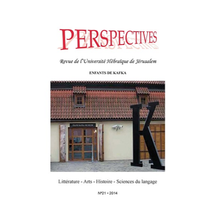
פרננד ברטפלד
הנחת אתר ספר מודפס
$21
$23