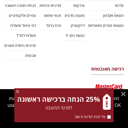
סדרות
צרו קשר
מדיניות פרטיות
הנחת הזמנה ראשונה
הוצאת אקדמון
מועצה מדעית
תנאי שימוש
ספרים אלקטרוניים
הוצאות ספרים מתארחות
דירקטוריון
פרס ברטל
דמי טיפול ומשלוח
הגשת כתב יד
משלוח לחו"ל
מדיניות החזרת מוצרים
אבטחה
רכישה מאובטחת
25% הנחה ברכישה ראשונה
magnespress.co.il uses cookies to give you the best
user experience. Using this website means you're OK
לפרטי ההטבה
with this.
אל תציג הודעה זו שוב
Find out more about our
cookies policy