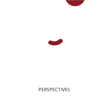
פרננד ברטפלד
$23
PERSPECTIVES