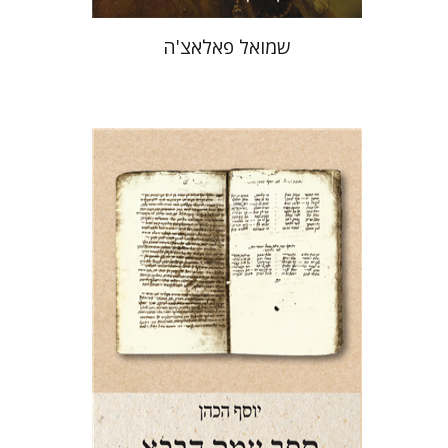
שמואל פאלאצ'ה
יוסף הכהן
ראובן בונפיל
הנחת אתר ספר מודפס