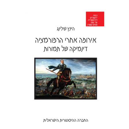
היינץ שילינג
צילה אלעזר
הנחת אתר ספר מודפס
$22
$24