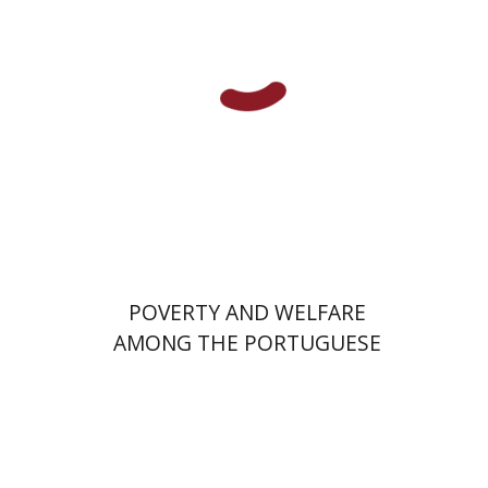
הנחת אתר ספר מודפס
$89
$99
POVERTY AND WELFARE
AMONG THE PORTUGUESE
JEWS OF EARLY MODERN
AMSTERDAM