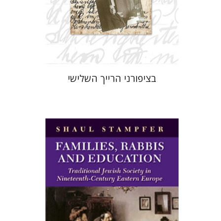
הנחת אתר ספר מודפס
$41
$46
בציפורני הרייך השלישי
שאול שטמפפר