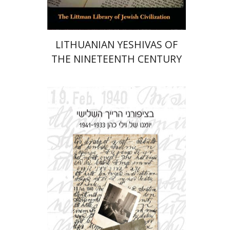
LITHUANIAN YESHIVAS OF
THE NINETEENTH CENTURY
וילי כהן
תמר כהן גזית
אברהם (ארנסט) כהן