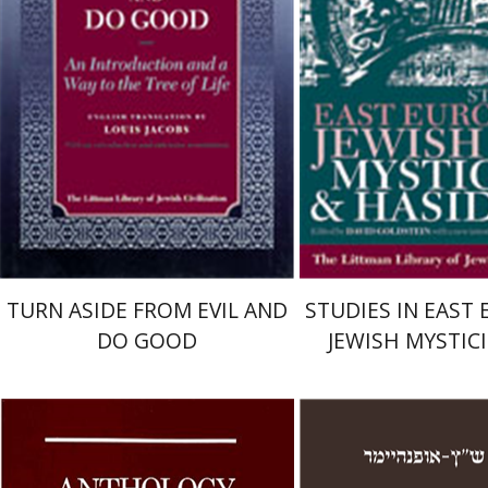
לואיס ג'ייקובס
 אתר ספר מודפס
הנחת אתר ספר מודפס
$32
$38
$36
$42
TURN ASIDE FROM EVIL AND
STUDIES IN EAST
DO GOOD
JEWISH MYSTIC
HASIDIS
-אופנהיימר
נחמיה וינבר
אליהו שלייפר