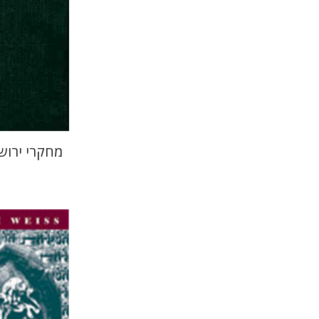
הנחת
מחקרי ירוש
h Weiss
דוד גו