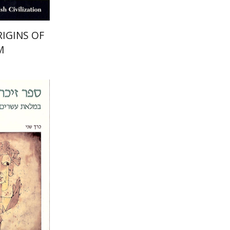
IGINS OF
M
יוסף דן