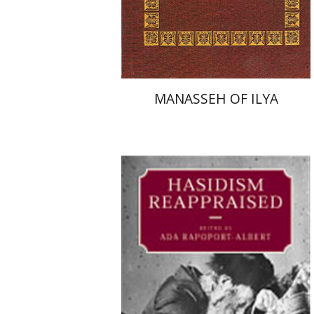
הנחת אתר ספר מודפס
$33
$37
MANASSEH OF ILYA
עדה רפופורט-אלברט