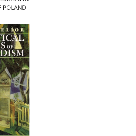
F POLAND
רחל אליאו
הנחת