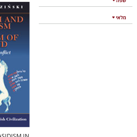
שפה
מלאי
מרסין וודז
Sarah
Cozens
הנחת
SIDISM IN