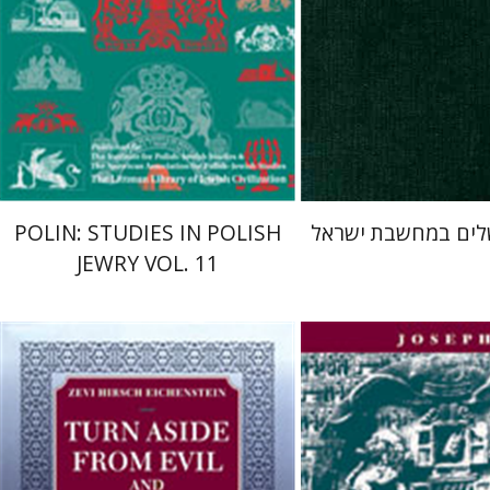
 אתר ספר מודפס
הנחת אתר ספר מודפס
$42
$38
$47
$42
לים במחשבת ישראל
POLIN: STUDIES IN POLISH
JEWRY VOL. 11
Zevi Hirsch Eichenstein
Josep
לדשטין
לואיס ג'ייקובס