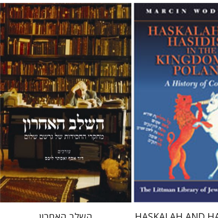
גרשם שלום
אסתר ליבס
דוד אסף
ינסקי
Agnieska Mirowska
 אתר ספר מודפס
הנחת אתר ספר מודפס
$32
$34
$35
$38
HASKALAH AND HA
השלב האחרון