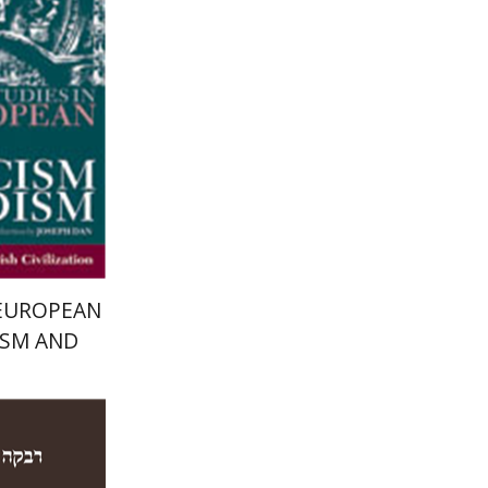
הנחת
 EUROPEAN
ISM AND
M
רבקה ש"ץ