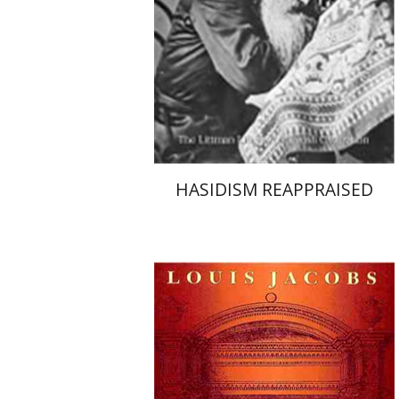
הנחת אתר ספר מודפס
$42
$47
HASIDISM REAPPRAISED
לואיס ג'ייקובס