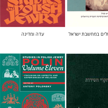
 אתר ספר מודפס
$39
$43
לים במחשבת ישראל
עדה ומדינה
ל אטקס
דוד אסף
יוסף דן
אנטוני פולונסקי
אטקס
דוד אסף
יוסף דן