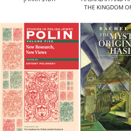
THE KINGDOM O
ר
אנטוני פולונסקי
 אתר ספר מודפס
הנחת אתר ספר מודפס
$44
$38
$49
$42