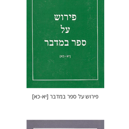
הנחת אתר ספר מודפס
$32
$35
פירוש על ספר במדבר [יא-כא]