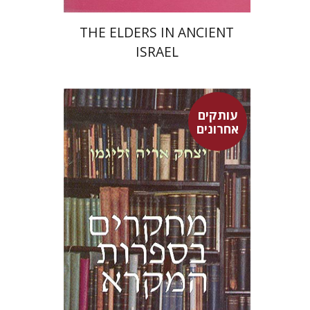
THE ELDERS IN ANCIENT
ISRAEL
עותקים
יצחק אריה זליגמן
אחרונים
אבי הורביץ
עמנואל טוב
שרה
יפת