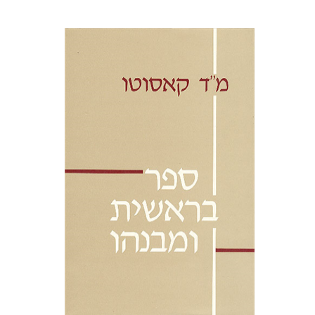
משה דוד קאסוטו
מנחם ע' הרטום