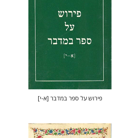
הנחת אתר ספר מודפס
$27
$30
פירוש על ספר במדבר [א-י]