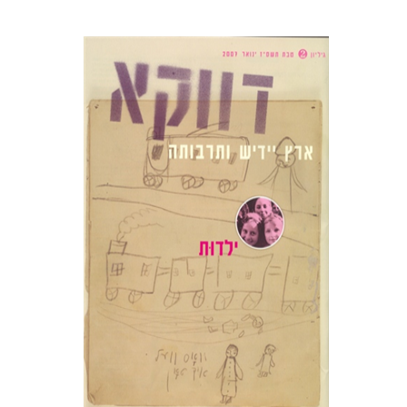
בני מר
חנה עמית
הנחת אתר ספר מודפס
$10
$11