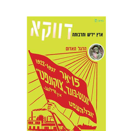
בני מר
חנה עמית
הנחת אתר ספר מודפס
$10
$11