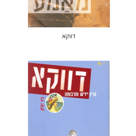
דווקא
חנה עמית
בני מר