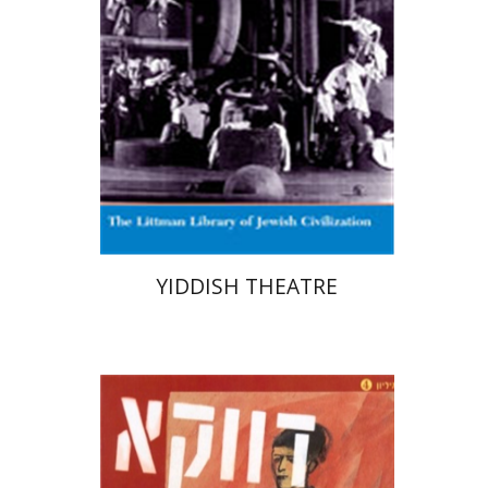
הנחת אתר ספר מודפס
$40
$44
YIDDISH THEATRE
בני מר
חנה עמית