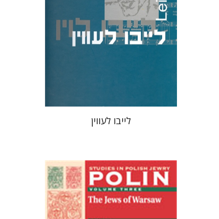
הנחת אתר ספר מודפס
$55
$61
לייבו לעווין
אנטוני פולונסקי