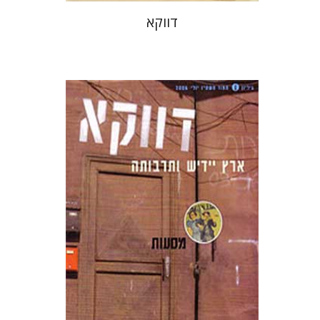
דווקא
בני מר
חנה עמית