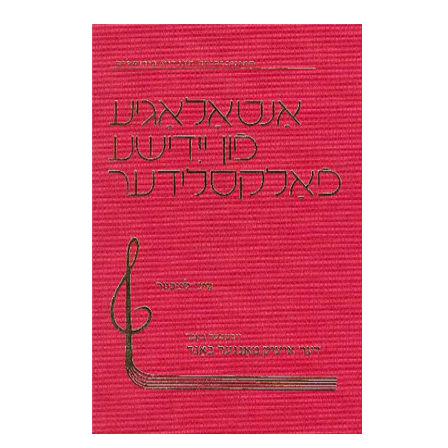
סיני לייכטר
הנחת אתר ספר מודפס
$56
$62