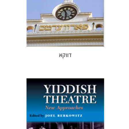
הנחת אתר ספר מודפס
$13
$14
דווקא
Joel Berkowitz