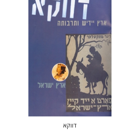
בני מר
חנה עמית
הנחת אתר ספר מודפס
$10
$11
דווקא