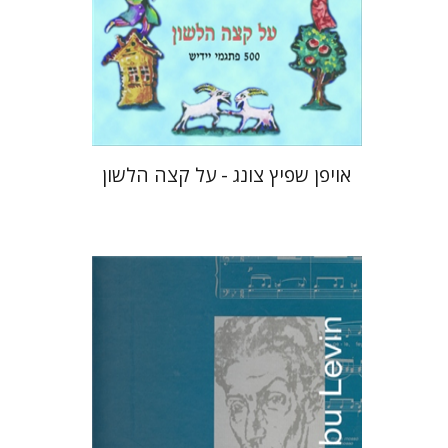
הנחת אתר ספר מודפס
$27
$30
אויפן שפיץ צונג - על קצה הלשון
רות לוין