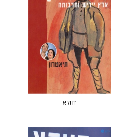
הנחת אתר ספר מודפס
$10
$11
דווקא