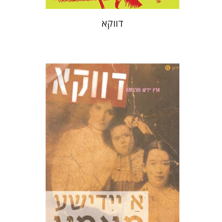
דווקא
חנה עמית
בני מר