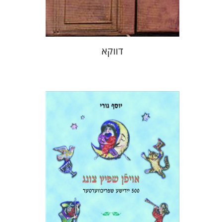
דווקא
יוסף גורי