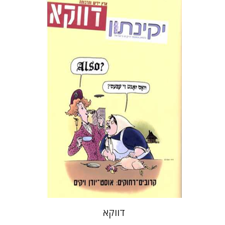
בני מר
מיכה לימור
הנחת אתר ספר מודפס
$10
$11
דווקא