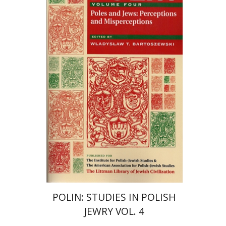
Wladyslaw T. Bartoszewski
הנחת אתר ספר מודפס
$44
$49
POLIN: STUDIES IN POLISH
JEWRY VOL. 4