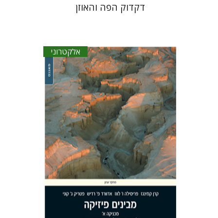
דקדוק הפה והאוזן
אלקטרוני
אדווין פ` טיילור
קרן קמינגז
פרסילה
לווז
אדווארד פ` רדיש
פטריק ג` קוני
דוד פונדק
שחר פלד
הנחת אתר ספר אלקטרוני
$25