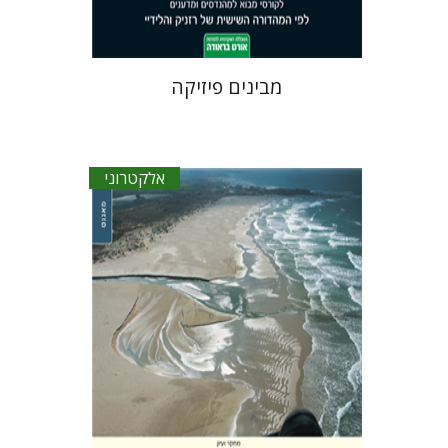
מבינים פיזיקה
אלקטרוני
פטריק ג` קוני
פרסילה לווז
אדווארד
פ` רדיש
קרן קמינגז
אדווין פ` טיילור
דוד פונדק
שחר פלד