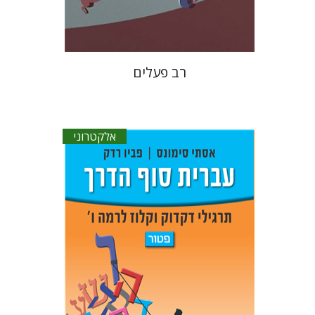
$16
רב פעלים
אלקטרוני
פביו רדק
אסתר סימונס