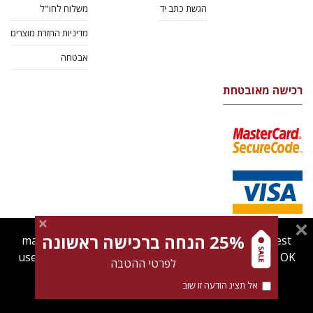
הגשת כתב יד
משלוח לחו"ל
מדיניות החזרת מוצרים
אבטחה
רכישה מאובטחת
25% הנחה ברכישה ראשונה
magnespress.co.il uses cookies to give you the best
user experience. Using this website means you're OK
לפרטי ההטבה
with this.
אל תציג הודעה זו שוב
Find out more about our
cookies policy