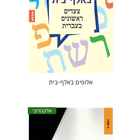
הנחת אתר ספר אלקטרוני
$17
אלופים באלף-בית
אלקטרוני
אסתר דלשד