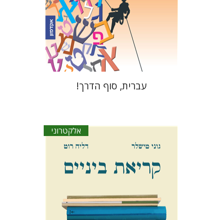
הנחת אתר ספר אלקטרוני
$15
עברית, סוף הדרך!
אלקטרוני
גוני טישלר
דליה רוט-גביזון