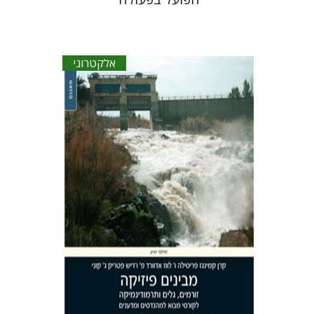
אלקטרוני
קרן קמינגז
פרסילה לווז
אדווארד פ`
רדיש
פטריק ג` קוני
דוד פונדק
שמחה גלעם
הנחת אתר ספר אלקטרוני
$30