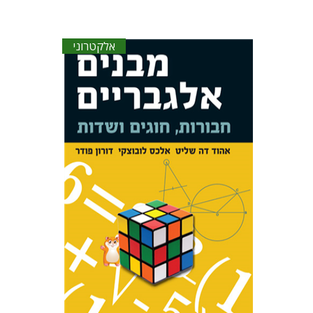
אלקטרוני
אלכס לובוצקי
דורון פודר
אהוד דה
שליט
הנחת אתר ספר אלקטרוני
$18