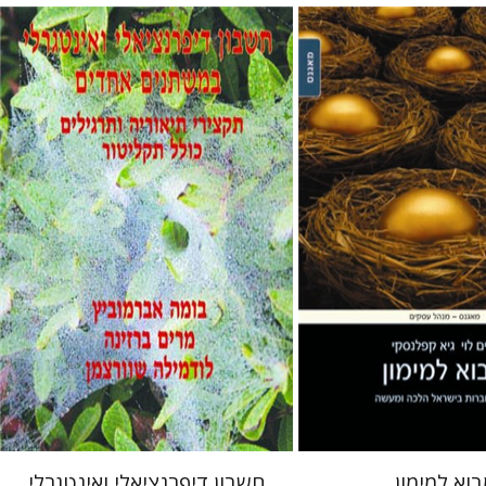
גיא קפלנסקי
אברמוביץ בומה
מרים ברזינה
לודמילה שוורצמן
 אתר ספר מודפס
הנחת אתר ספר מודפס
$32
$64
$35
$71
וא למימון
חשבון דיפרנציאלי ואינטגרלי