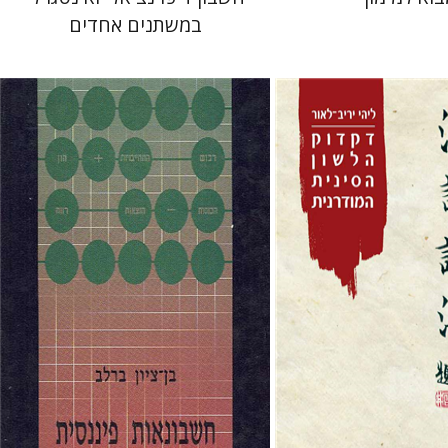
במשתנים אחדים
בן-ציון ברלב
לאור
 אתר ספר מודפס
הנחת אתר ספר מודפס
$90
$42
$100
$47