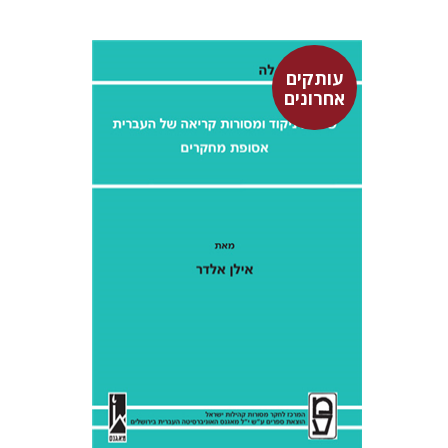
עותקים
אחרונים
אילן אלדר
אהרן ממן
$28