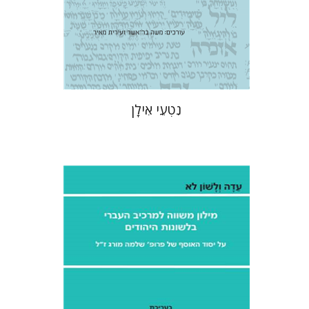
הנחת אתר ספר מודפס
$41
$46
נִטְעֵי אִילָן
אהרן ממן