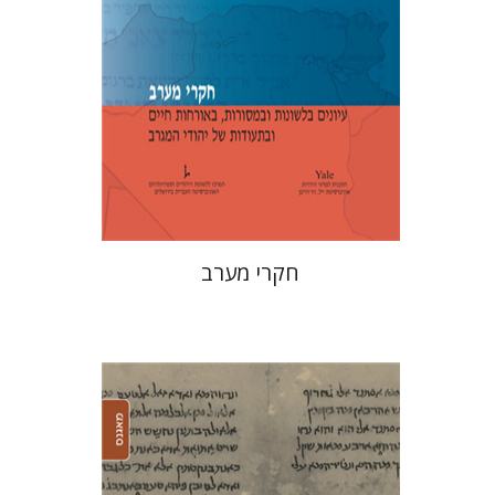
הנחת אתר ספר מודפס
$39
$43
חקרי מערב
אילן אלדר