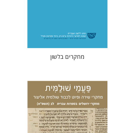
$31
מחקרים בלשון
אריאל זינדר
יהושע גרנט
עדן
הכהן