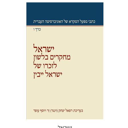
יוסף עופר
רפאל יצחק (זינגר) זר
הנחת אתר ספר מודפס
$41
$46
ישראל