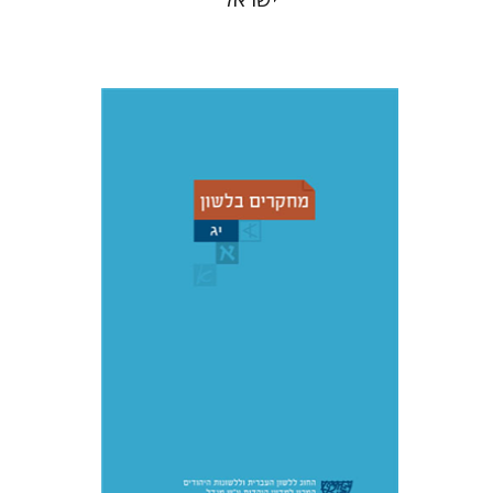
סטיבן פסברג
אהרן ממן