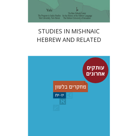
$45
$50
STUDIES IN MISHNAIC
HEBREW AND RELATED
FIELDS
עותקים
אחרונים
יוחנן ברויאר
עפרה תירוש-בקר
שמואל פסברג