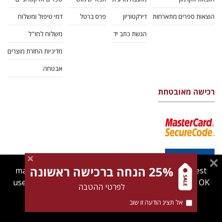
הוצאות ספרים מתארחות
דירקטוריון
פרס ברטל
דמי טיפול ומשלוח
הגשת כתב יד
משלוח לחו"ל
מדיניות החזרת מוצרים
אבטחה
רכישה מאובטחת
25% הנחה ברכישה ראשונה
magnespress.co.il uses cookies to give you the best
user experience. Using this website means you're OK
לפרטי ההטבה
with this.
אל תציג הודעה זו שוב
Find out more about our
cookies policy