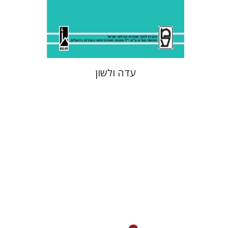
עדה ולשון
שלמה מורג
אברהם בן-אמתי
אהרן ממן