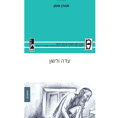
עדה ולשון
ניחם רוס