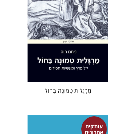
הנחת אתר ספר מודפס
$32
$35
מַרְגָּלִית טְמוּנָה בַּחוֹל
עותקים
אחרונים
אהרן ממן
סטיבן פסברג