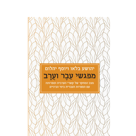
יהושע בלאו
יוסף יהלום
הנחת אתר ספר מודפס
$27
$30