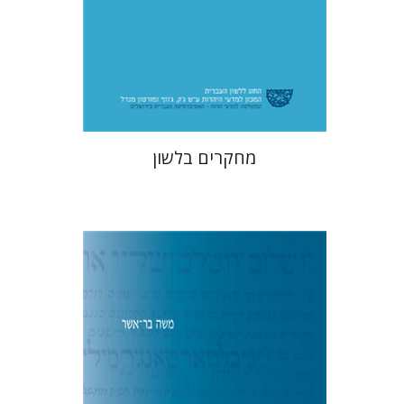
$49
מחקרים בלשון
משה בר-אשר