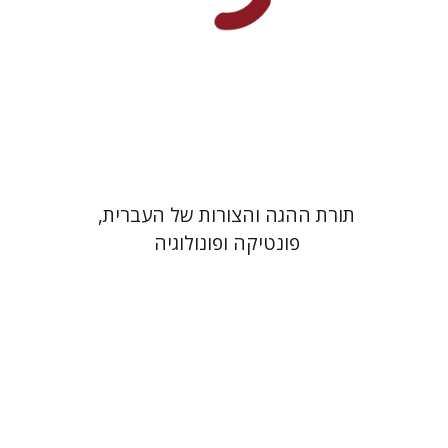
הנחת אתר ספר מודפס
$28
$31
תורת ההגה והצורות של העברית,
פונטיקה ופונולוגיה
יונתן כהן
אלי הולצר