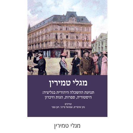
חנן גפני
שמואל פיינר
נתן
שיפריס
הנחת אתר ספר מודפס
$41
$46
מגלי טמירין