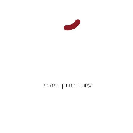
הנחת אתר ספר מודפס
$48
$53
עיונים בחינוך היהודי