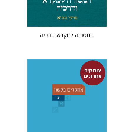
$32
$35
המסורה למקרא ודרכיה
עותקים
אחרונים
יוחנן ברויאר
שמואל פסברג