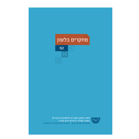
יוחנן ברויאר
שמואל פסברג
הנחת אתר ספר מודפס
$32
$35