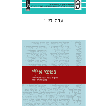
עדה ולשון
משה בר-אשר
עירית מאיר