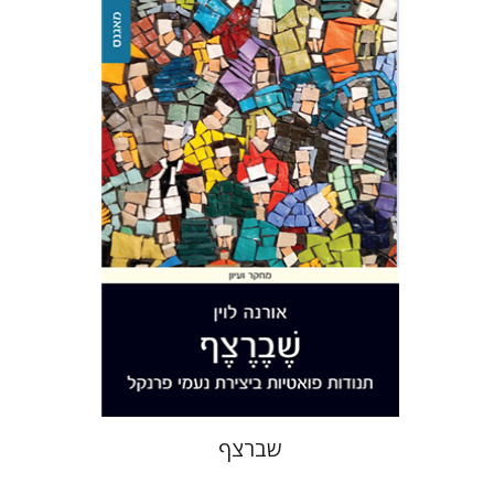
אורנה לוין
הנחת אתר ספר מודפס
$32
$35
שברצף