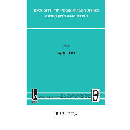
דורון יעקב
אהרן ממן
עדה ולשון