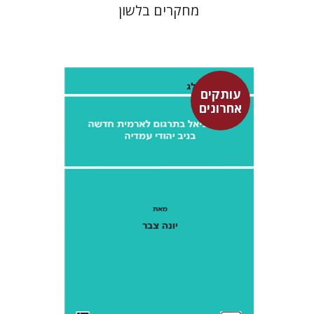
מחקרים בלשון
עותקים
אחרונים
יונה צבר
אהרן ממן
$28