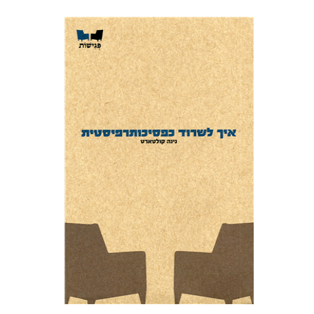
נינה קולטארט
עידית שורר
הנחת אתר ספר מודפס
$27
$30