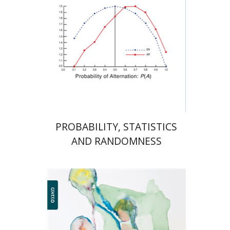
הנחת אתר ספר מודפס
$38
$42
PROBABILITY, STATISTICS
AND RANDOMNESS
פאדיה נאסר-אבו אלהיג'א
טלי היוש