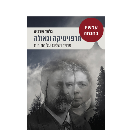
עכשיו
בהנחה
גלעד שרביט
עכשיו בהנחה
$26
$35