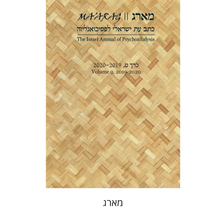
דנה אמיר
מארג