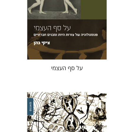
הנחת אתר ספר מודפס
$23
$26
על סף העצמי
רינה לפידוס