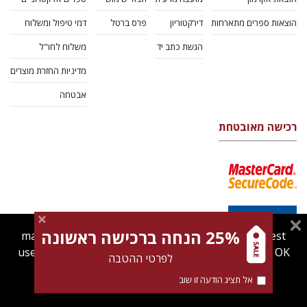
הוצאות ספרים מתארחות
דירקטוריון
פרס ברטל
דמי טיפול ומשלוח
הגשת כתב יד
משלוח לחו"ל
מדיניות החזרת מוצרים
אבטחה
רכישה מאובטחת
25% הנחה ברכישה ראשונה
magnespress.co.il uses cookies to give you the best
user experience. Using this website means you're OK
לפרטי ההטבה
with this.
אל תציג הודעה זו שוב
Find out more about our
cookies policy