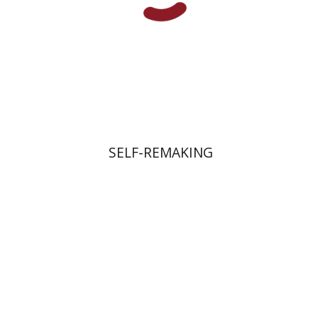
הנחת אתר ספר מודפס
$45
$50
SELF-REMAKING
גבי שפלר
משה הלוי ספירו