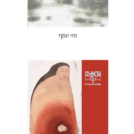
$27
$30
חיי יוסף
רחל גוטרמן