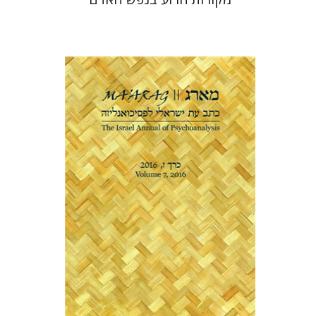
משה הלוי ספירו
הנחת אתר ספר מודפס
$29
$32