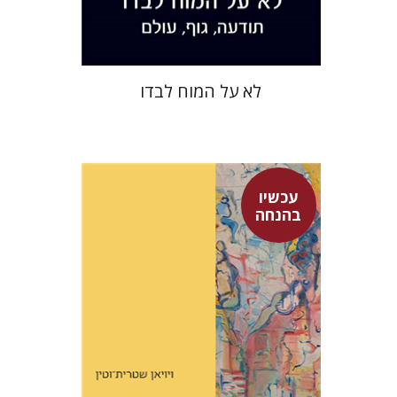
$26
$35
לא על המוח לבדו
עכשיו
בהנחה
ויויאן שטרית-וטין
מיכל ספיר