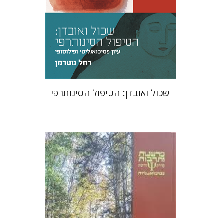
הנחת אתר ספר מודפס
$32
$35
שכול ואובדן: הטיפול הסינותרפי
ציפי רוזנברג שיפר