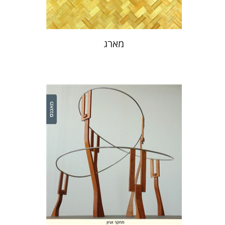
מארג
הילדה ונגרובר
שרון צ'ייקלין