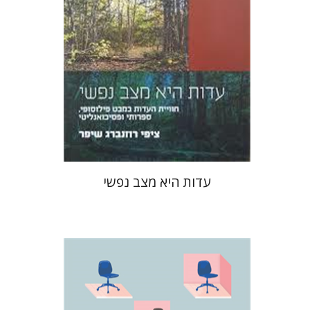
הנחת אתר ספר מודפס
$27
$30
עדות היא מצב נפשי
יואב ורדי
אלי וייץ