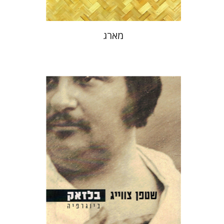
מארג
סטפן צווייג