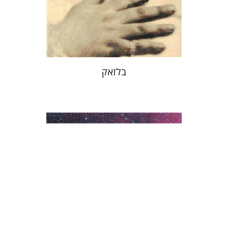
הנחת אתר ספר מודפס
$29
$32
בלזאק
משה כספי
ורה רזניק-ווייס