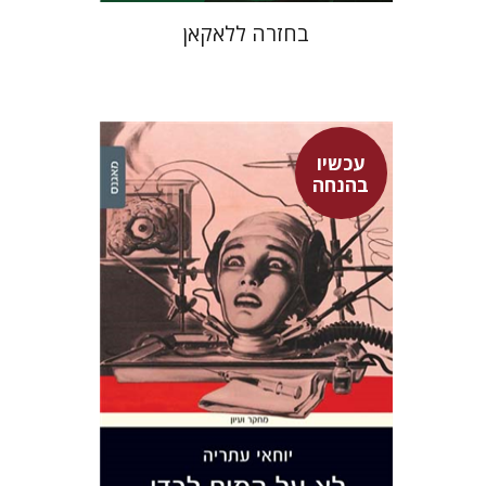
בחזרה ללאקאן
עכשיו
בהנחה
יוחאי עתריה
עכשיו בהנחה