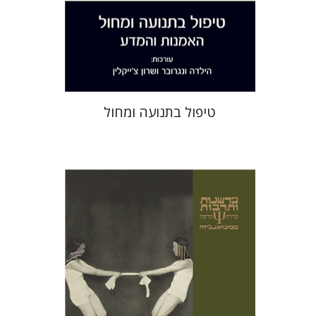
הנחת אתר ספר מודפס
$38
$42
טיפול בתנועה ומחול
ציקי כהן
אבי שגיא