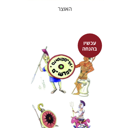
האוצר
עכשיו
אריסטופאנס
בהנחה
דבורה גילולה
זיוה כספי
עכשיו בהנחה