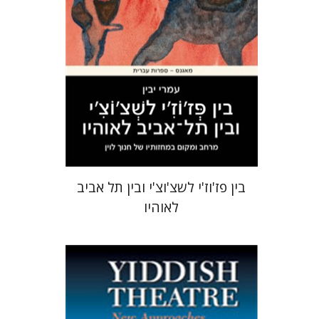
הנחת אתר ספר מודפס
$29
$32
בין פז'וז'י לשצ'וצ'י ובין תל אביב
לאוהיו
Joel Berkowitz