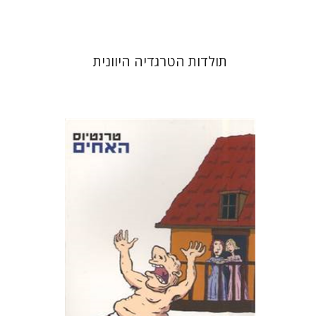
תולדות הטרגדיה היוונית
פובליוס טרנטיוס
דבורה גילולה