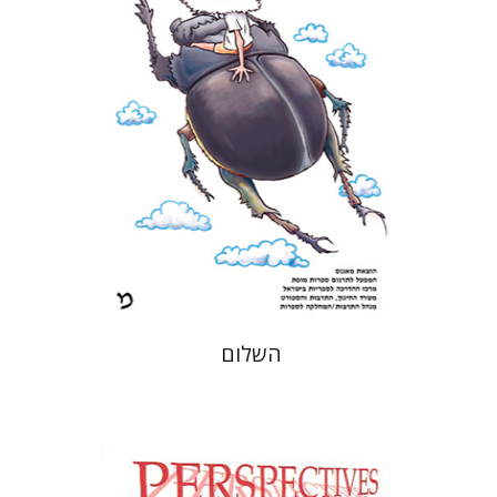
הנחת אתר ספר מודפס
$21
$23
השלום