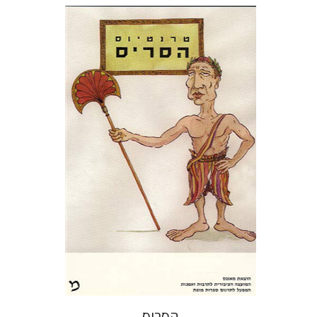
פובליוס טרנטיוס
דבורה גילולה
הנחת אתר ספר מודפס
$21
$23
הסריס