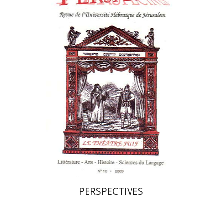
פרננד ברטפלד
הנחת אתר ספר מודפס
$21
$23
PERSPECTIVES