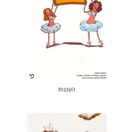
עכשיו בהנחה
$14
$19
העננות