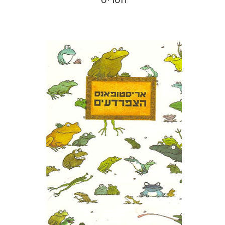
אריסטופאנס
דבורה גילולה
זיוה כספי
הנחת אתר ספר מודפס
$22
$24