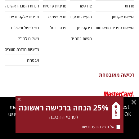
סדרות
צרו קשר
מדיניות פרטיות
הנחת הזמנה ראשונה
הוצאת אקדמון
מועצה מדעית
תנאי שימוש
ספרים אלקטרוניים
הוצאות ספרים מתארחות
דירקטוריון
פרס ברטל
דמי טיפול ומשלוח
הגשת כתב יד
משלוח לחו"ל
מדיניות החזרת מוצרים
אבטחה
רכישה מאובטחת
25% הנחה ברכישה ראשונה
magnespress.co.il uses cookies to give you the best
user experience. Using this website means you're OK
לפרטי ההטבה
with this.
אל תציג הודעה זו שוב
Find out more about our
cookies policy