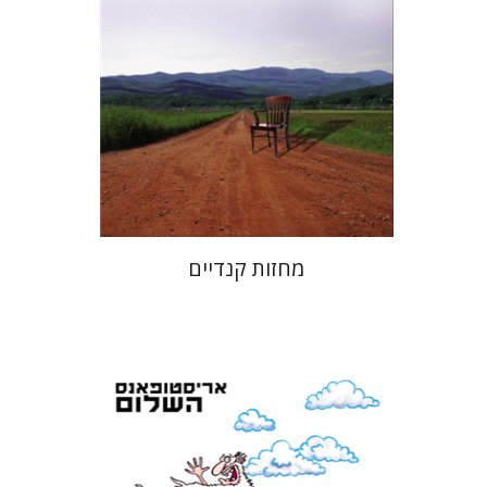
הנחת אתר ספר מודפס
$28
$31
מחזות קנדיים
אריסטופאנס
דבורה גילולה
זיוה כספי