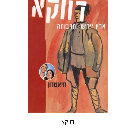
בני מר
חנה עמית
הנחת אתר ספר מודפס
$10
$11
דווקא