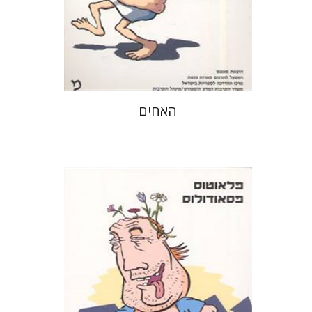
הנחת אתר ספר מודפס
$21
$23
האחים
פלאוטוס
דבורה גילולה