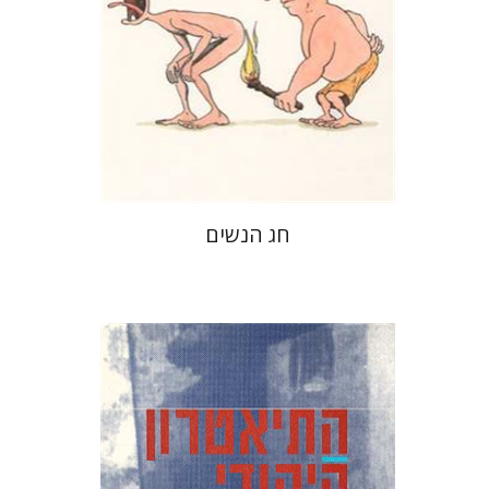
הנחת אתר ספר מודפס
$21
$23
חג הנשים
מרדכי אלטשולר