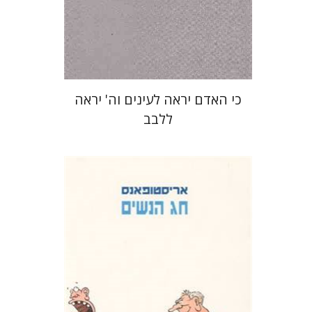
הנחת אתר ספר מודפס
$19
$21
כי האדם יראה לעינים וה' יראה
ללבב
אריסטופאנס
דבורה גילולה
זיוה כספי