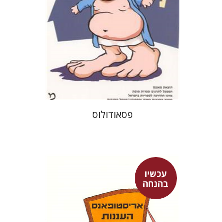
הנחת אתר ספר מודפס
$21
$23
פסאודולוס
עכשיו
בהנחה
אריסטופאנס
דבורה גילולה
זיוה כספי