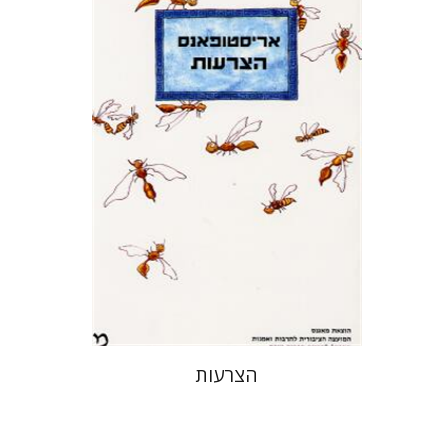
אריסטופאנס
דבורה גילולה
זיוה כספי
הצרעות