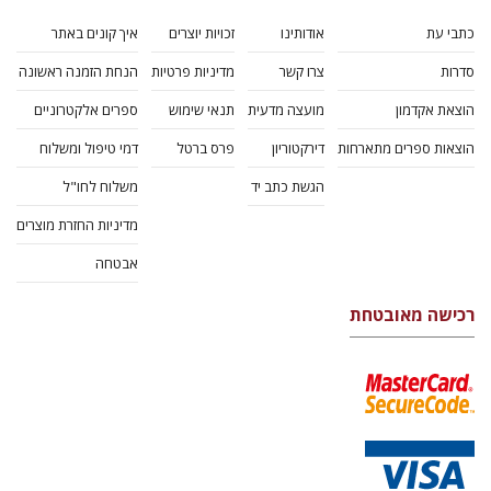
כתבי עת
אודותינו
זכויות יוצרים
איך קונים באתר
סדרות
צרו קשר
מדיניות פרטיות
הנחת הזמנה ראשונה
הוצאת אקדמון
מועצה מדעית
תנאי שימוש
ספרים אלקטרוניים
הוצאות ספרים מתארחות
דירקטוריון
פרס ברטל
דמי טיפול ומשלוח
הגשת כתב יד
משלוח לחו"ל
מדיניות החזרת מוצרים
אבטחה
רכישה מאובטחת