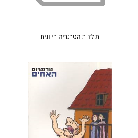
תולדות הטרגדיה היוונית
פובליוס טרנטיוס
דבורה גילולה