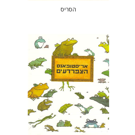
הסריס
אריסטופאנס
דבורה גילולה
זיוה כספי
הנחת אתר ספר מודפס