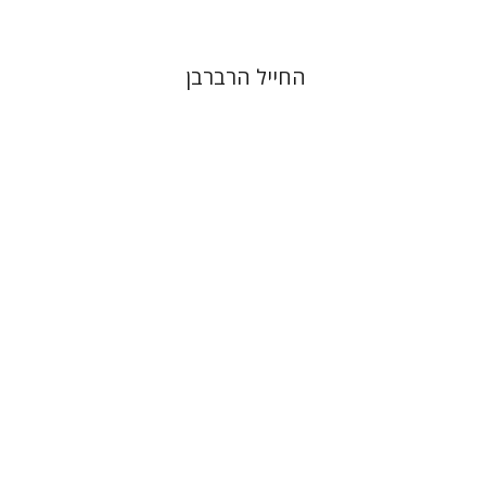
החייל הרברבן
רות נבו