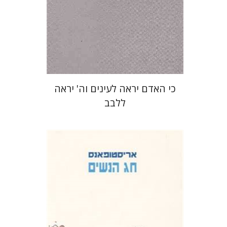
הנחת אתר ספר מודפס
$19
$21
כי האדם יראה לעינים וה' יראה
ללבב
אריסטופאנס
דבורה גילולה
זיוה כספי