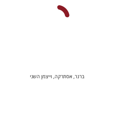
הנחת אתר ספר מודפס
$27
$30
ברנר, אסתרקה, וייצמן השני