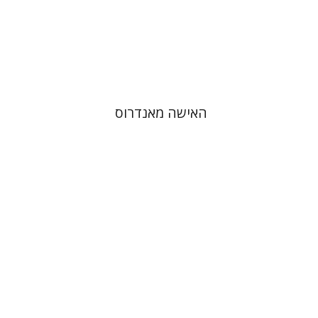
$21
האישה מאנדרוס
אריסטופאנס
דבורה גילולה
זיוה כספי