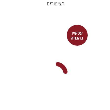
הציפורים
עכשיו
בהנחה
פובליוס טרנטיוס
דבורה גילולה
עכשיו בהנחה
$15
$21