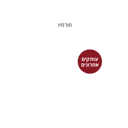
פורמיו
עותקים
אחרונים
פובליוס טרנטיוס
דבורה גילולה