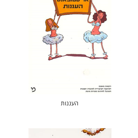
זיוה כספי
עכשיו בהנחה
$14
$19
העננות