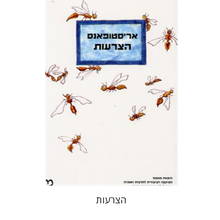
אריסטופאנס
דבורה גילולה
זיוה כספי
הצרעות