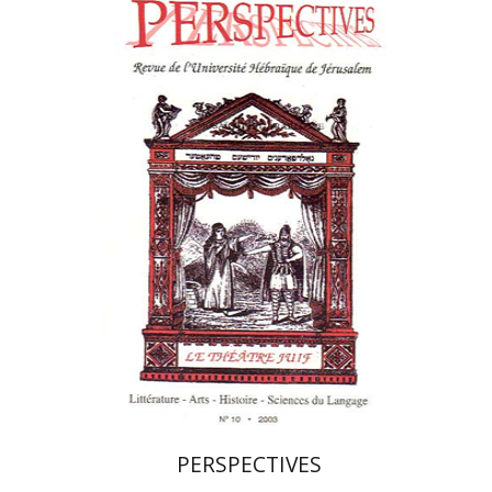
פרננד ברטפלד
הנחת אתר ספר מודפס
$21
$23
PERSPECTIVES