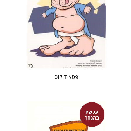
הנחת אתר ספר מודפס
$21
$23
פסאודולוס
עכשיו
בהנחה
אריסטופאנס
דבורה גילולה