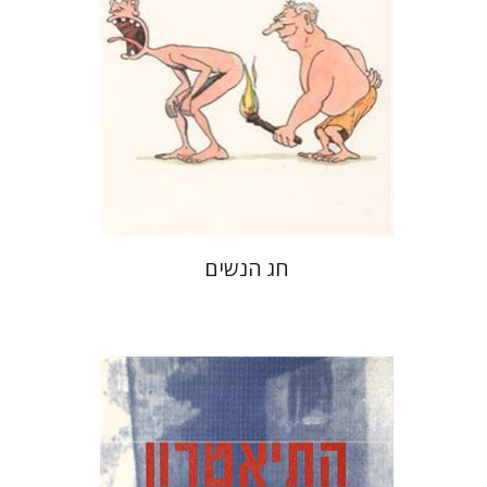
הנחת אתר ספר מודפס
$21
$23
חג הנשים
מרדכי אלטשולר