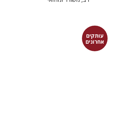
עותקים
אחרונים
פלאוטוס
דבורה גילולה
$16