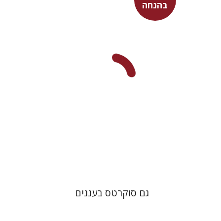
בהנחה
דבורה גילולה
עכשיו בהנחה
$23
$31
גם סוקרטס בעננים