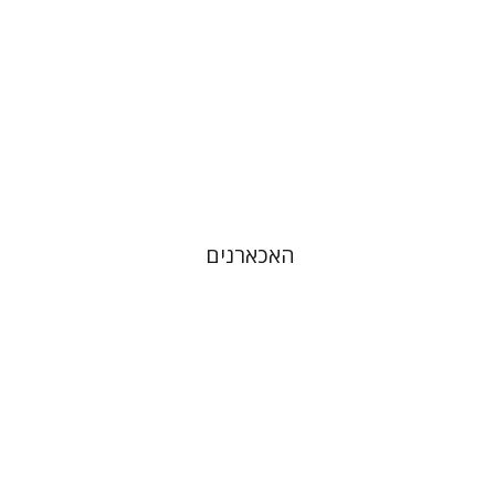
האכארנים
אהרן צייטלין
יחיאל שיינטוך
שלמה צוקר