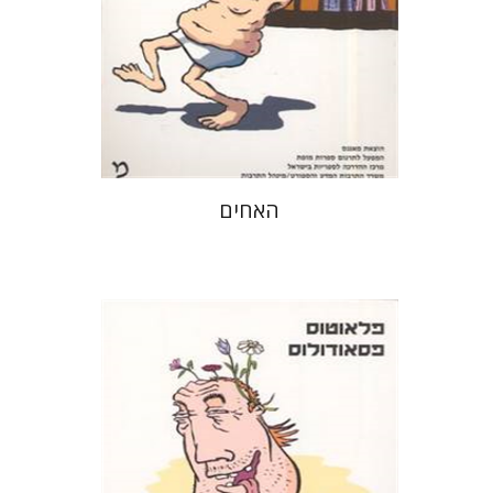
הנחת אתר ספר מודפס
$21
$23
האחים
פלאוטוס
דבורה גילולה