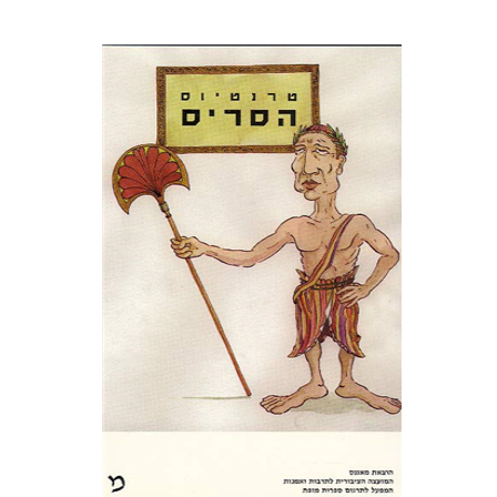
פובליוס טרנטיוס
דבורה גילולה
הנחת אתר ספר מודפס
$21
$23