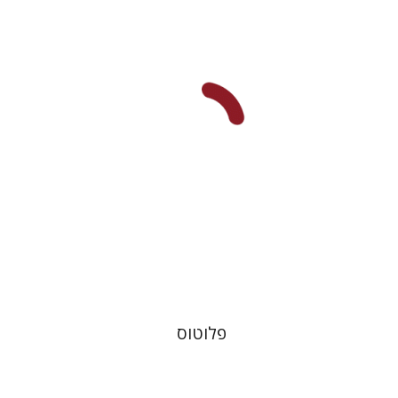
אריסטופאנס
דבורה גילולה
פלוטוס