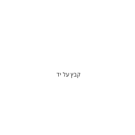
הנחת אתר ספר מודפס
$31
$34
קבץ על יד
שולמית אליצור
מנחם קיסטר
קטרינה ריגו