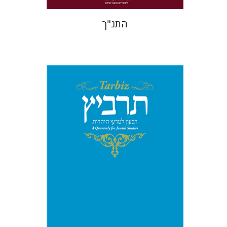
התנ"ך
רוני גולדשטיין
שלמה נאה
שרית
שלו-עיני
משה הלברטל