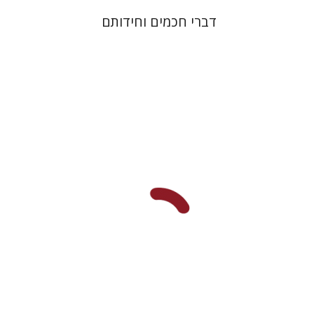
דברי חכמים וחידותם
שרה יפת
דב ולפיש
הנחת אתר ספר מודפס