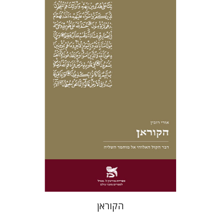
אורי רובין
הנחת אתר ספר מודפס
$27
$30
הקוראן