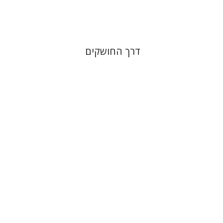
$31
$34
דרך החושקים
שולמית אליצור
מנחם קיסטר
קטרינה ריגו