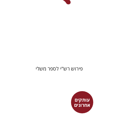
הנחת אתר ספר מודפס
$32
$36
פירוש רש"י לספר משלי
עותקים
אחרונים
שמחה עמנואל