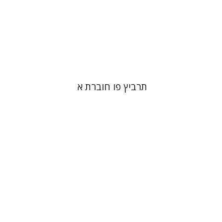
הנחת אתר ספר מודפס
$26
$29
תרביץ פו חוברת א
חגי בן-שמאי