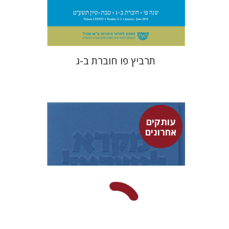
תרביץ פו חוברת ב-ג
עותקים
אחרונים
שרה יפת
שמואל אחיטוב