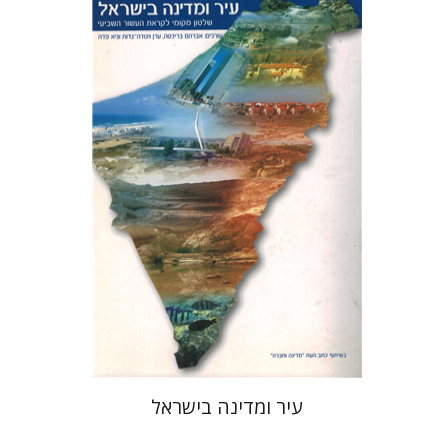
גיא פדה
ערן ויגודה-גדות
אברהם
בריכטה
הנחת אתר ספר מודפס
$32
$35
עיר ומדינה בישראל