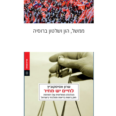
$27
$30
ממשל, הון ושלטון ברוסיה
שרון אסיסקוביץ
יעקב (קובי) מצר