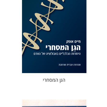
יצחק טישלר
הנחת אתר ספר מודפס
$31
$34
הגן המסחרי