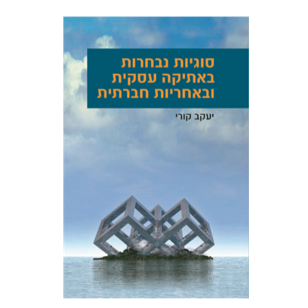
יעקב קורי
הנחת אתר ספר מודפס
$48
$53