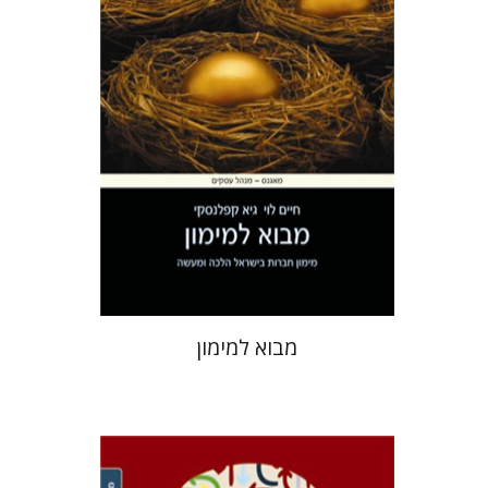
הנחת אתר ספר מודפס
$64
$71
מבוא למימון
אילון סולן
מיכאל משלר
שמואל זמיר