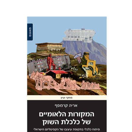
אריה קרמפף
הנחת אתר ספר מודפס
$32
$35