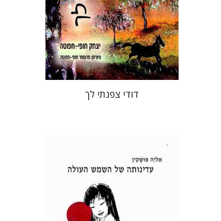
הנחת אתר ספר מודפס
$26
$29
דודי צפנתי לך
אליה פושקין