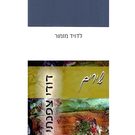
$31
$34
לדויד מזמור
יצחק חופי-חפוטה