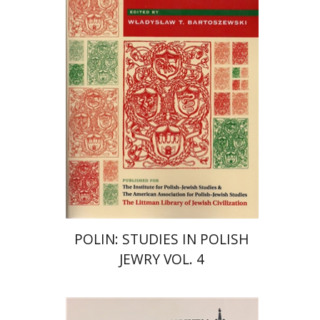
Wladyslaw T. Bartoszewski
הנחת אתר ספר מודפס
$44
$49
POLIN: STUDIES IN POLISH
JEWRY VOL. 4