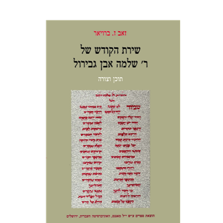
זאב ז. ברויאר
הנחת אתר ספר מודפס
$38
$42