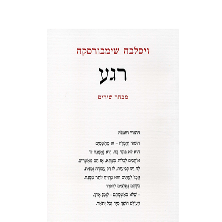
דוד וינפלד
הנחת אתר ספר מודפס
$23
$26