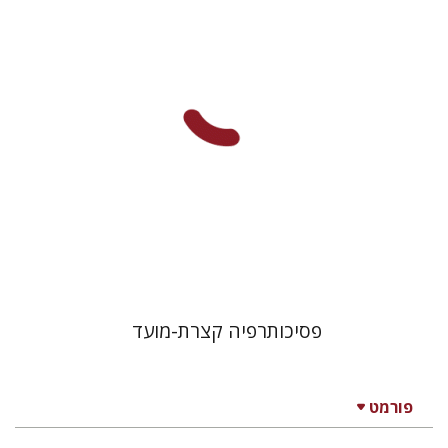
הנחת אתר ספר מודפס
$32
$35
פסיכותרפיה קצרת-מועד
פורמט