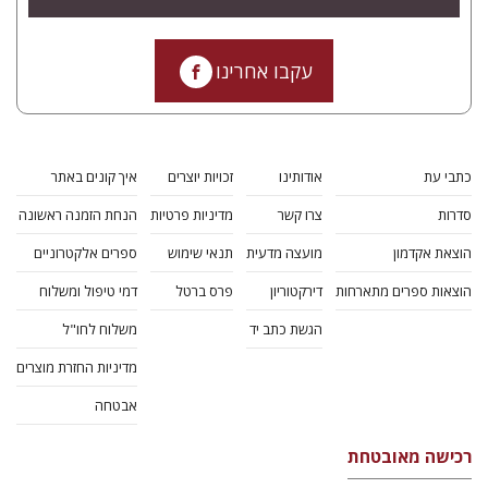
עקבו אחרינו
כתבי עת
אודותינו
זכויות יוצרים
איך קונים באתר
סדרות
צרו קשר
מדיניות פרטיות
הנחת הזמנה ראשונה
הוצאת אקדמון
מועצה מדעית
תנאי שימוש
ספרים אלקטרוניים
הוצאות ספרים מתארחות
דירקטוריון
פרס ברטל
דמי טיפול ומשלוח
הגשת כתב יד
משלוח לחו"ל
מדיניות החזרת מוצרים
אבטחה
רכישה מאובטחת