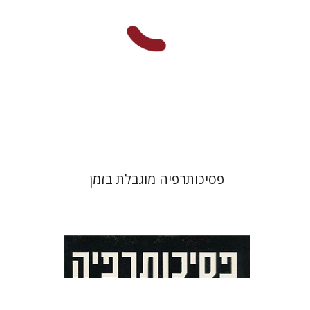
הנחת אתר ספר מודפס
$31
$34
פסיכותרפיה מוגבלת בזמן
יוסף איציקסון
גבי שפלר
חיים
דסברג