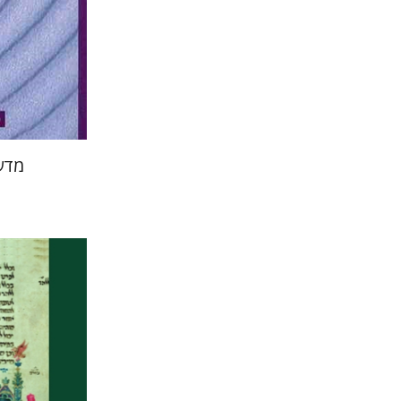
הנחת
מדעי
יהושע ל
חזן-רוקם