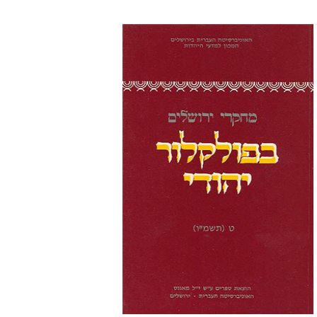
תמר אלכסנדר-פריזר
גלית
חזן-רוקם
הנחת אתר ספר מודפס
$13
$14