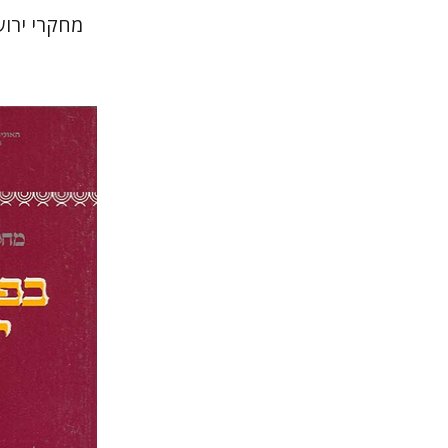
מחקרי ירוש
תמר אל
חזן-רוקם
הנחת