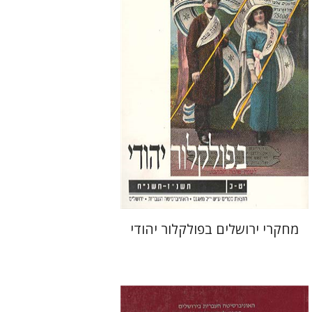
חזן-רוקם
שלום צבר
הנחת אתר ספר מודפס
$32
$35
מחקרי ירושלים בפולקלור יהודי