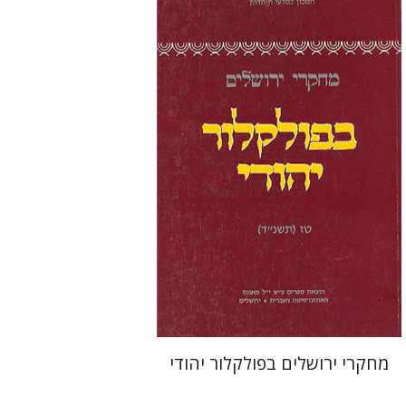
גלית חזן-רוקם
תמר
אלכסנדר-פריזר
הנחת אתר ספר מודפס
$19
$21
מחקרי ירושלים בפולקלור יהודי