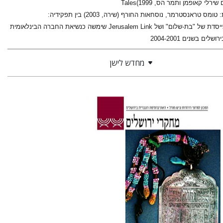
Hebrew Feminist Poems from Antiquity to the Present (אנתולוגיה דו-לשונית לשירה, ערוכה יחד עם שירלי קאופמן ותמר הס, 1999)Tales
of the Neighborhood: Jewish Narrative Dialogues in Late Antiquity (מחקר, 2003) תרגמה משוודית: טומס טראנסטרמר, נוסחאות החורף (שירה, 2003) בין תפקידיה:
מעורכי "מחקרי ירושלים בפולקלור יהודי" חברת מערכת כתב העת Palestine-Israel Journal חברה מייסדת של "בת-שלום" ושל Jerusalem Link שימשה כנשיאת החברה הבינלאומית
מחדש לישן
הגר סלמון
תמר אלכסנדר-פריזר
גלית חזן-רוקם
שלום צבר