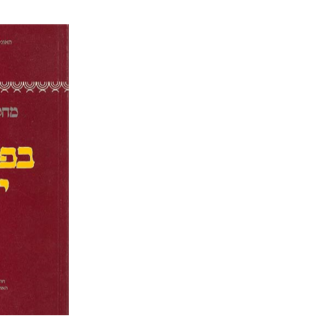
גלית חז
אלכסנדר-פריזר
הנחת