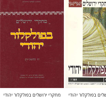
ן-רוקם
שלום צבר
תמר
גלית חזן-רוקם
שלום צבר
תמר
אלכסנדר-פריזר
 אתר ספר מודפס
הנחת אתר ספר מודפס
$19
$19
$21
$21
לים בפולקלור יהודי
מחקרי ירושלים בפולקלור יהודי