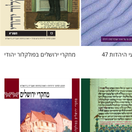
 אתר ספר מודפס
הנחת אתר ספר מודפס
$41
$32
$46
$35
 היהדות 47
מחקרי ירושלים בפולקלור יהודי
וינסון
יעקב אלבוים
גלית
גלית חזן-רוקם
הגר סלמון
תמר
אלכסנדר-פריזר
שלום צבר