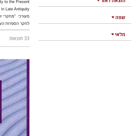
הוצאה לאור
שפה
לחקר הספרות העממית בשנים 2005-1998 כיהנה כראש המכון למדעי היהד
מלאי
33 תוצאות
אורה ל
חזן-רוקם