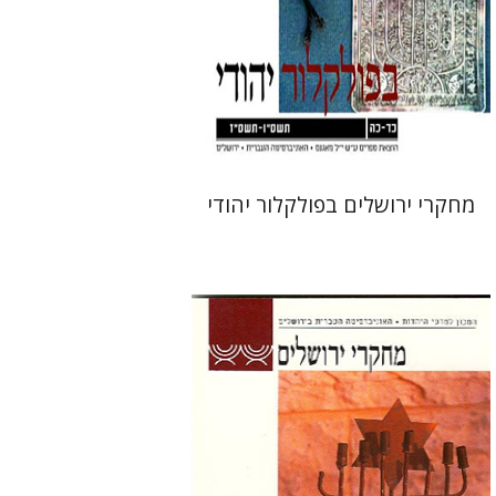
הנחת אתר ספר מודפס
$48
$53
מחקרי ירושלים בפולקלור יהודי
תמר אלכסנדר-פריזר
גלית
חזן-רוקם
שלום צבר
הגר סלמון