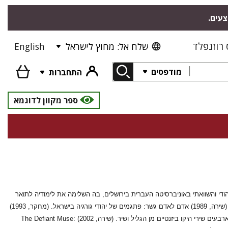
צעים.
רוזנפלד
שלח אל: מחוץ לישראל
English
מודפסים
התחברות
ספר מקוון לדוגמא
עברית ופולקלור יהודי והשוואתי באוניברסיטה העברית בירושלים, בה השלימה את לימודיה לתואר
דוקטור. נשואה לפרדי רוקם, חוקר תיאטרון באוניברסיטת תל-אביב, אם לשלושה. בין ספריה: אשת לוט. (שירה, 1989) אדם לאדם גשר: פתגמים של יהודי גורגיה בישראל. (מחקר, 1993)
רקמת חיים: היצירה העממית בספרות חז"ל. (מחקר, 1996) שיעור בפיתוח קול. (שירה, 1998) ציפורי - ארבעים שירי היקו ביזנטיים מן הגליל ושיר. (שירה, 2002) The Defiant Muse: