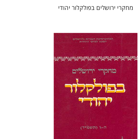
מחקרי ירושלים בפולקלור יהודי
תמר אלכסנדר-פריזר
גלית
חזן-רוקם
הנחת אתר ספר מודפס