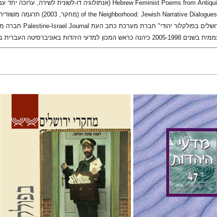
ות באוניברסיטה העברית בירושלים בשנים 2004-2001
ימור
איתמר גרינולד
גלית
תמר אלכסנדר-פריזר
גלית
חזן-רוקם
הגר סלמון
שלום צבר