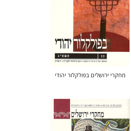
הנחת אתר ספר מודפס
$26
$29
מחקרי ירושלים בפולקלור יהודי
תמר אלכסנדר-פריזר
גלית