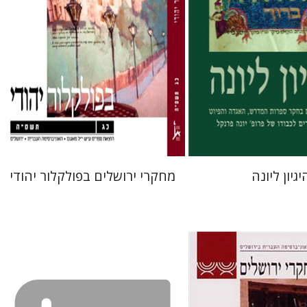
 אתר ספר מודפס
הנחת אתר ספר מודפס
$25
$45
$28
$50
יגיון ליונה
מחקרי ירושלים בפולקלור יהודי
נדר-פריזר
גלית חזן-רוקם
גלית חזן-רוקם