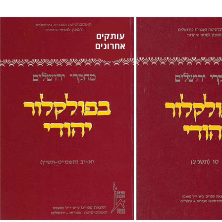
עותקים
אחרונים
ן-רוקם
תמר
תמר אלכסנדר-פריזר
גלית
חזן-רוקם
 אתר ספר מודפס
$17
$19
$21