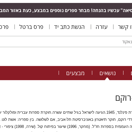
יאה" עכשיו בהנחה! מבחר ספרים נוספים במבצע, כעת באזור המב
ו קשר
עזרה
הגשת כתב יד
פרס ברטל
פרס 
נושאים
מבצעים
רוקם
גלית חזן-רוקם ילידת פינלנד, 1945.הגיעה לישראל בגיל שתיים עשרה.חוקרת ספרות 