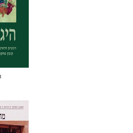
הנחת
ה
תמר אלכס