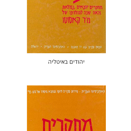
יהודים באיטליה
חיים ביינארט
שמואל א' ליונשטם