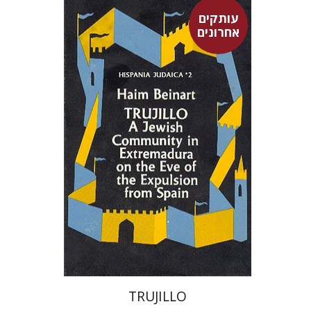
עותקים
אחרונים
חיים ביינארט
$52
TRUJILLO