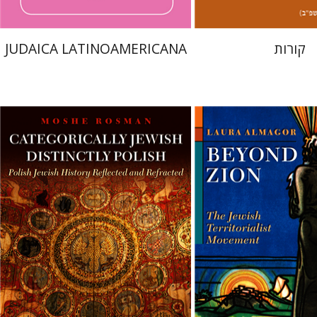
קורות
JUDAICA LATINOAMERICANA
Laura 
Moshe Rosman