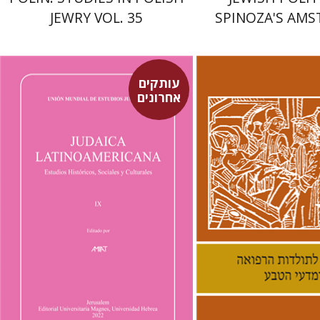
JEWRY VOL. 35
SPINOZA'S AM
עותקים
אחרונים
לינס
סבסטיאן קלור
מרגלית בז'רנו
פולט קרשונוביץ שוסטר
פלורינדה פ.
גולדברג.
 אתר ספר מודפס
$61
$32
$35