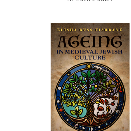
Elisha Russ-Fishbane
הנחת אתר ספר מודפס
$63
$70