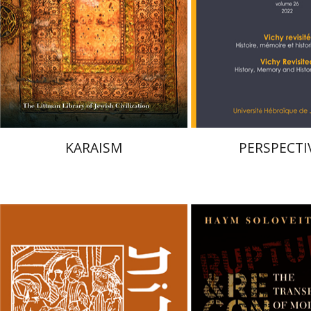
 אתר ספר מודפס
הנחת אתר ספר מודפס
$50
$28
$55
$31
KARAISM
PERSPECTI
קנת קולינס
שמואל קוטק
יצ'יק