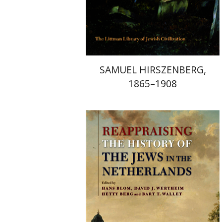
הנחת אתר ספר מודפס
$94
$104
SAMUEL HIRSZENBERG,
1865–1908
J. C. H. Blom
Bart T. Wallet
Hetty Berg
David J. Wertheim