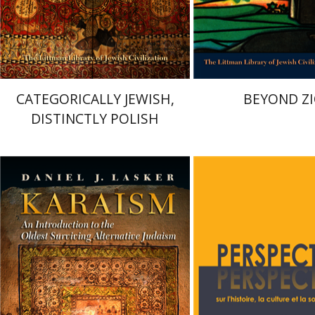
 אתר ספר מודפס
הנחת אתר ספר מודפס
$63
$42
$70
$47
CATEGORICALLY JEWISH,
BEYOND Z
DISTINCTLY POLISH
דניאל י` לסקר
רביט
ניקול הוכנר