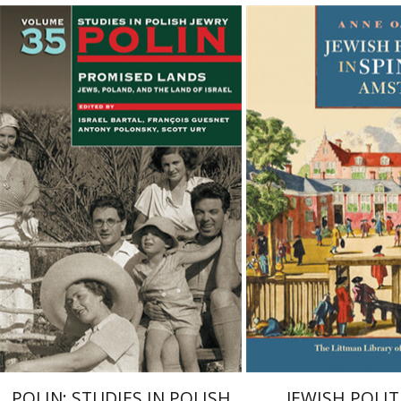
רט
ישראל ברטל
אנטוני פולונסקי
François Guesnet
סקוט אורי
 אתר ספר מודפס
$63
$70
POLIN: STUDIES IN POLISH
JEWISH POLIT