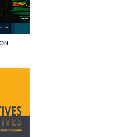
הנחת
ION
דניס ש