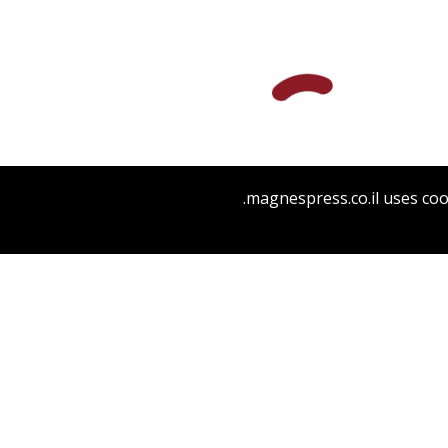
דניאל פיקרסקי
magnespress.co.il uses coo
הנחת אתר ספר מודפס
$58
$64
EMPOWERING LEADERS