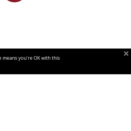
יעקב ד
גרינולד
e means you're OK with this.
מדעי