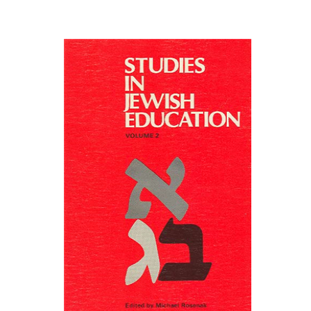
מיכאל רוזנק
הנחת אתר ספר מודפס
$33
$37