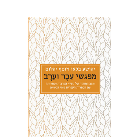
יהושע בלאו
יוסף יהלום
הנחת אתר ספר מודפס
$27
$30