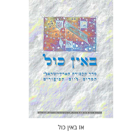
יוסף יהלום
הנחת אתר ספר מודפס
$29
$32
אז באין כול