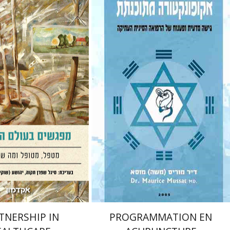
gal Shafran-Tikva
huki) Shemer
Yossi
nt book discount
$38
$42
TNERSHIP IN
PROGRAMMATION EN