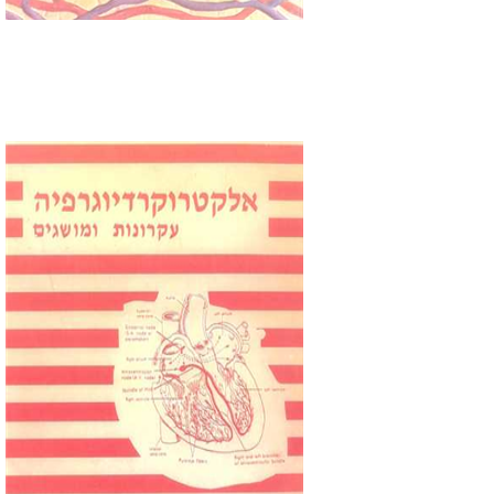
ד``ר שלמה קאפח
Print book discount