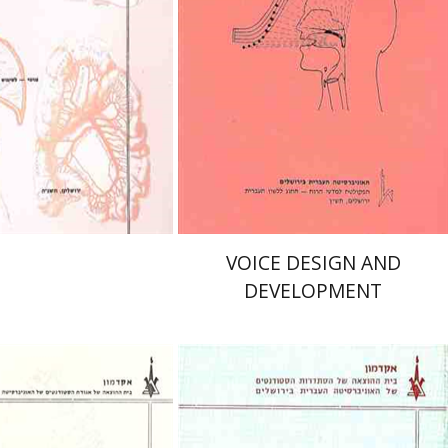
nt book discount
Print book discount
$19
$22
$21
$25
VOICE DESIGN AND
DEVELOPMENT
פרופ` יהודה שינפלד
שלמה ב