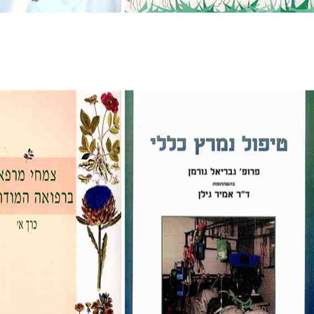
Gabriel Gurman
Amir Gilan
Farren
Anna Tsherny
nt book discount