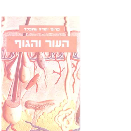
פרופ` יהודה שינפלד
Print book discount
$26
$29