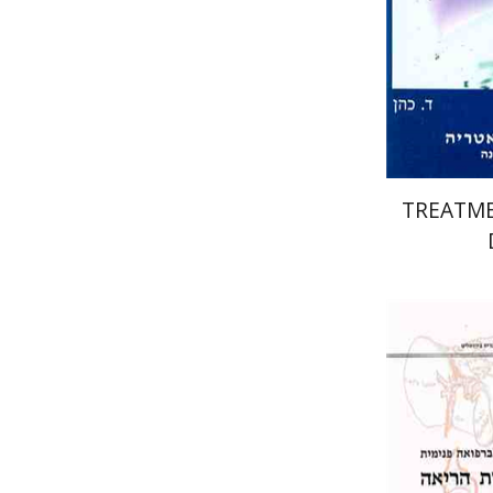
TREATME
Da
אבנר הרשלג