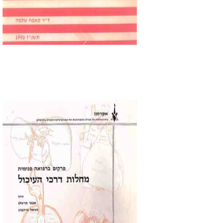
$22
$25
Daniel Geva (Greenberg)
אבנר הרשלג