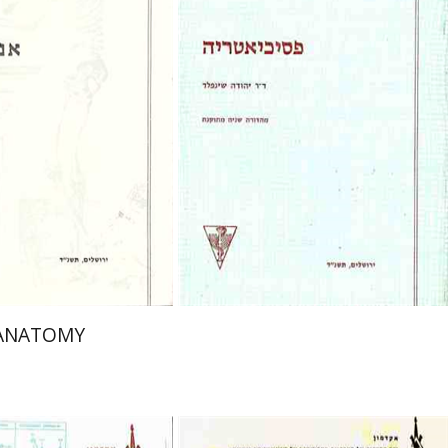
ANATOMY
י
פרופ` יהודה שינפלד
אבנר הרשלג
Daniel Geva