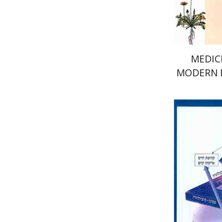
MEDIC
MODERN M
`ר דוד כהן
Ciechanover