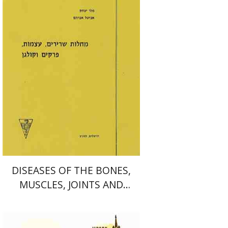
Print book discount
$13
$14
DISEASES OF THE BONES,
MUSCLES, JOINTS AND
COLLAGEN
פרופ` יהודה שינפלד
שלמה ברלינר