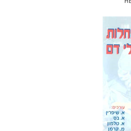
H
רופ
אריה בס
Ami