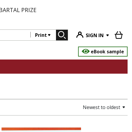
BARTAL PRIZE
Print
SIGN IN
eBook sample
Newest to oldest
ד``ר דוד כהן