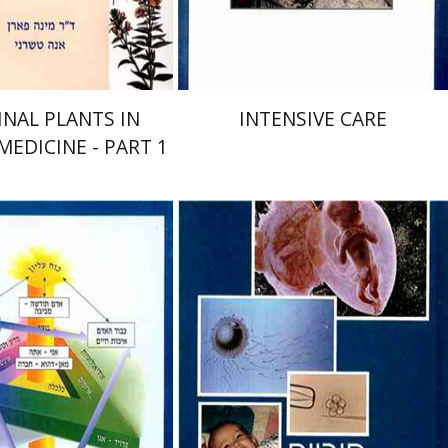
$29
$32
INAL PLANTS IN
INTENSIVE CARE
EDICINE - PART 1
ד`
Dr. Menuha
Joseph G. Schenkar
Uriel
Elchalal