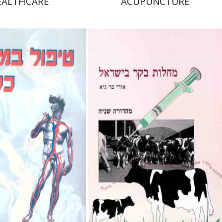
EALTHCARE
ACUPUNCTURE
אורי בר-גיא
פרופ` אדוארד שיפרין
פ`
ra Talmon