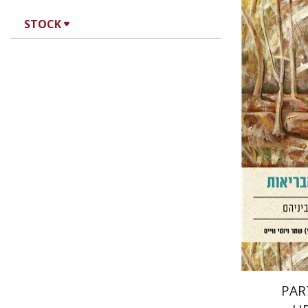
STOCK
Si
Yehushua (S
Weiss
Pri
PAR