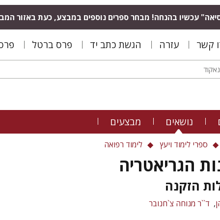
יאה" עכשיו בהנחה! מבחר ספרים נוספים במבצע, כעת באזור המב
ו קשר
עזרה
הגשת כתב יד
פרס ברטל
פרס 
נושאים
מבצעים
ספרי לימוד ויעץ
לימוד רפואה
ות הגריאטריה
ות הזקנה
ן
ד``ר מנוחה צ`חנובר