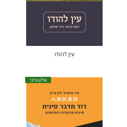
הנחת אתר ספר אלקטרוני
$30
עין להודו
אלקטרוני
גדי אימרל
לין צ`יין