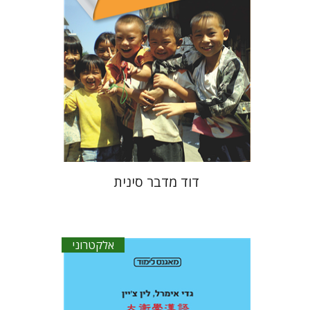
הנחת אתר ספר אלקטרוני
$20
דוד מדבר סינית
אלקטרוני
גדי אימרל
לין צ`יין