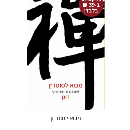
ב-39 ₪
בלבד!
דוגן זֵנְגִ'י
ענבל טפר
מָסוּנָגָה רֵיהוֹ
אלקטרוני ב-39 ₪ בלבד!
$14
מבוא לסוטו זן