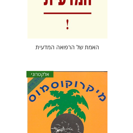
הנחת אתר ספר אלקטרוני
$30
האמת של הרפואה המדעית
אלקטרוני
לין מרגוליס
דוריון סגן
יששכר אונא
נעמי כרמל