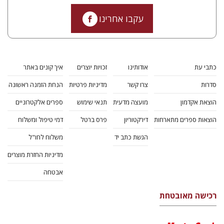
עקבו אחרינו
כתבי עת
אודותינו
זכויות יוצרים
איך קונים באתר
סדרות
צרו קשר
מדיניות פרטיות
הנחת הזמנה ראשונה
הוצאת אקדמון
מועצה מדעית
תנאי שימוש
ספרים אלקטרוניים
הוצאות ספרים מתארחות
דירקטוריון
פרס ברטל
דמי טיפול ומשלוח
הגשת כתב יד
משלוח לחו"ל
מדיניות החזרת מוצרים
אבטחה
רכישה מאובטחת