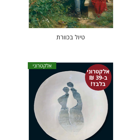
$14
טיול בכוורת
אלקטרוני
אלקטרוני
ב-39 ₪
בלבד!
ארווין שרדינגר
אבשלום אליצור
רונה אבירם
גל מנלה