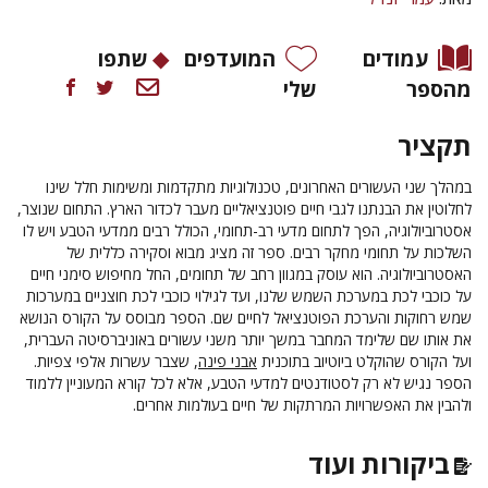
עמודים
המועדפים
שתפו
מהספר
שלי
תקציר
במהלך שני העשורים האחרונים, טכנולוגיות מתקדמות ומשימות חלל שינו
לחלוטין את הבנתנו לגבי חיים פוטנציאליים מעבר לכדור הארץ. התחום שנוצר,
אסטרוביולוגיה, הפך לתחום מדעי רב-תחומי, הכולל רבים ממדעי הטבע ויש לו
השלכות על תחומי מחקר רבים. ספר זה מציג מבוא וסקירה כללית של
האסטרוביולוגיה. הוא עוסק במגוון רחב של תחומים, החל מחיפוש סימני חיים
על כוכבי לכת במערכת השמש שלנו, ועד לגילוי כוכבי לכת חוצניים במערכות
שמש רחוקות והערכת הפוטנציאל לחיים שם. הספר מבוסס על הקורס הנושא
את אותו שם שלימד המחבר במשך יותר משני עשורים באוניברסיטה העברית,
ועל הקורס שהוקלט ביוטיוב בתוכנית
אבני פינה
, שצבר עשרות אלפי צפיות.
הספר נגיש לא רק לסטודנטים למדעי הטבע, אלא לכל קורא המעוניין ללמוד
ולהבין את האפשרויות המרתקות של חיים בעולמות אחרים.
ביקורות ועוד