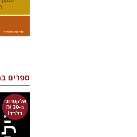
הנחת
ספרים ב
אלקטרוני
הומרוס
ב-39 ₪
אברהם א
בלבד!