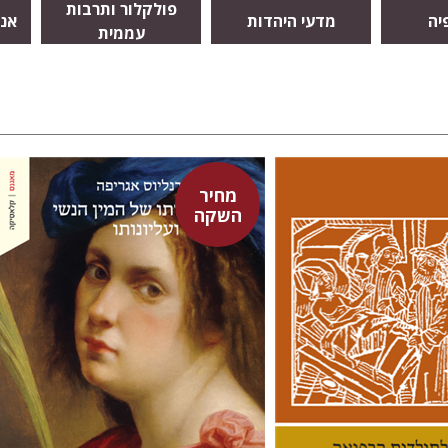
פולקלור ותרבות
יה
מדעי היהדות
אנט
עממית
מחיר
השקה
היינריך קורנליוס אגריפה
לינס
אבנר בן-זקן
נתן רון