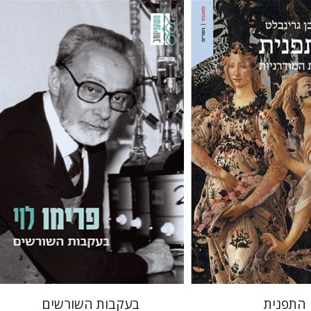
נבלט
פרימו לוי
הירשפלד
מנואלה קונסוני
יל
יונתן פיין
עכשיו בהנחה
הנחת אתר ספר מודפס
$38
$26
$42
$35
התפנית
בעקבות השורשים