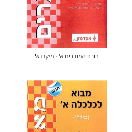
תורת המחירים א' - מיקרו א'
תומר קריאף
אלעד פישר