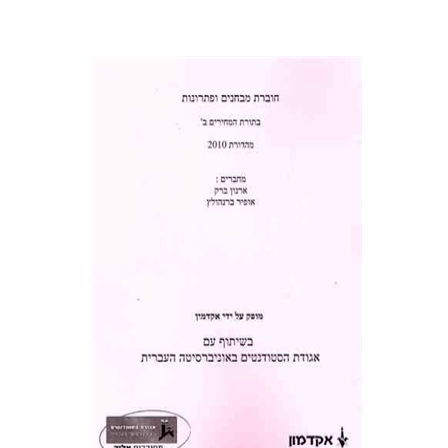
ארנון ברק
אופיר ברנהולץ