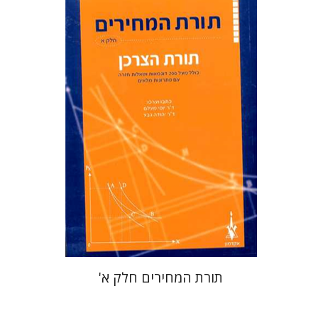
יוסי מעלם
ד``ר יהודה גבע
הנחת אתר ספר מודפס
$38
$42
תורת המחירים חלק א'