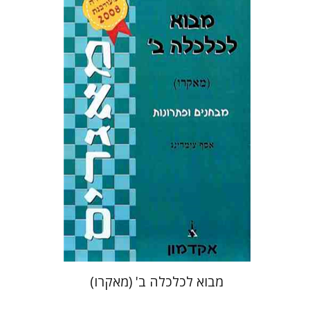
אסף צימרינג
הנחת אתר ספר מודפס
$21
$23
מבוא לכלכלה ב' (מאקרו)