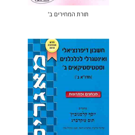
תורת המחירים ב'
יוסף קלמנוביץ'
תום צוקרברג
אלברט דואק
סטס סוקולינסקי
הנחת אתר ספר מודפס