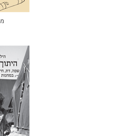
מח
הילה שלם