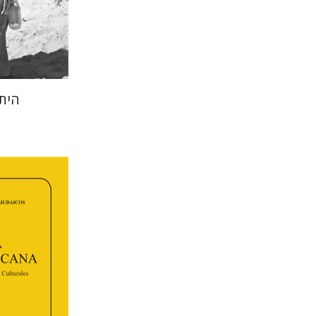
הנחת 
היתו
פלורינד
אפרים זדוף
פו