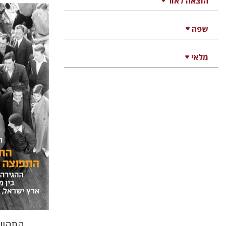
הוצאה לאור
שפה
מלאי
חגית לבס
מאירה ט
הנחת 
התהוו