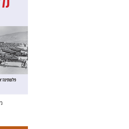
דן דינר
שאול מר
הנחת 
מ