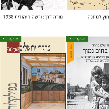
וץ למחנה
מורה דרך: ורשה היהודית 1938
אלקטרוני
אלקטרוני
 בהרד
גלית חזן-רוקם
הגר סלמון
שלום
צבר