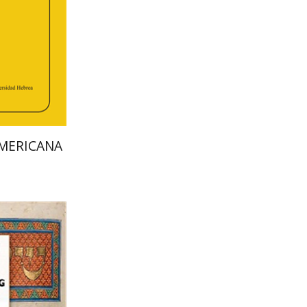
הנחת 
AMERICANA
אליזבט