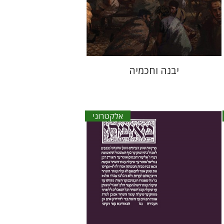
הנחת אתר ספר אלקטרוני
$30
יבנה וחכמיה
אלקטרוני
יעקב צ' מאיר
ישי רוזן-צבי