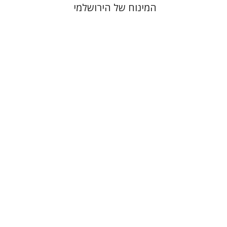
המינוח של הירושלמי
שולמית אליצור
הנחת אתר ספר מודפס
$31
$34