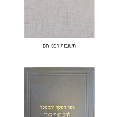
הנחת אתר ספר מודפס
$45
$50
תשובות רבנו תם
יהודה צבי שטמפפר
משה גרוס