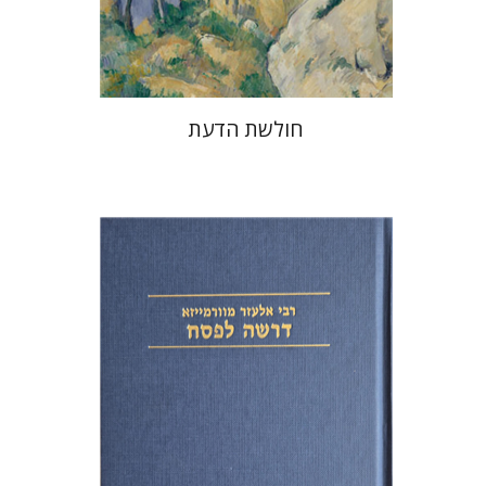
$32
$46
חולשת הדעת
אלעזר מוורמייזא
שמחה עמנואל