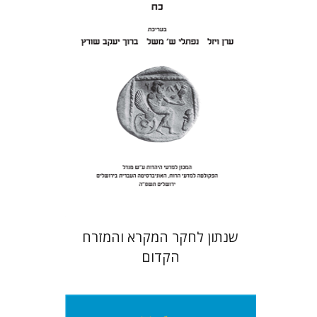
יעקב שורץ
הנחת אתר ספר מודפס
$41
$46
שנתון לחקר המקרא והמזרח
הקדום