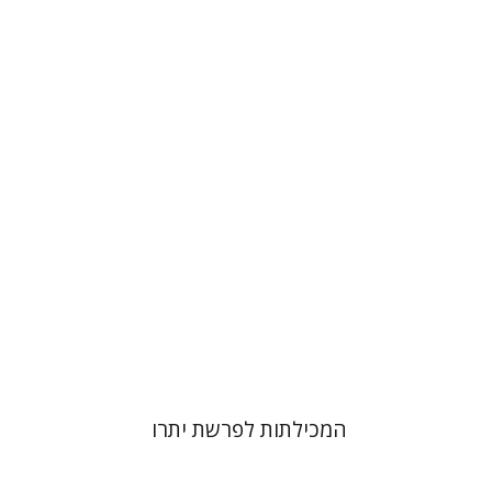
מנחם יצחק כהנא
הנחת אתר ספר מודפס
$41
$46
המכילתות לפרשת יתרו