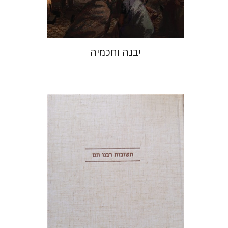
$41
$46
יבנה וחכמיה
אברהם (רמי) ריינר
יוסף מרדכי
דובאוויק