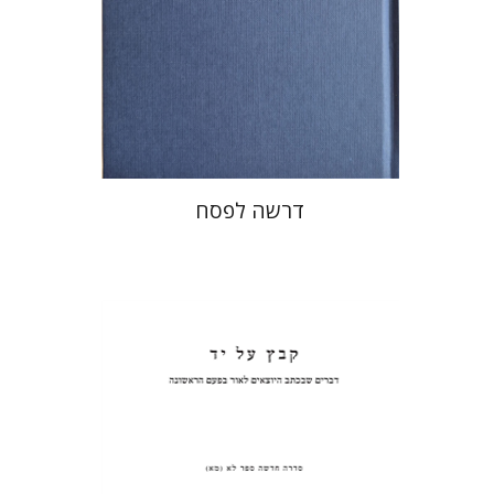
הנחת אתר ספר מודפס
$38
$42
דרשה לפסח
פנחס רוט