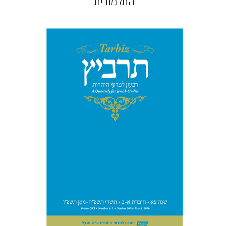
התלמודית
מיכאל סיגל
יהונתן גארב
הנחת אתר ספר מודפס
$57
$63