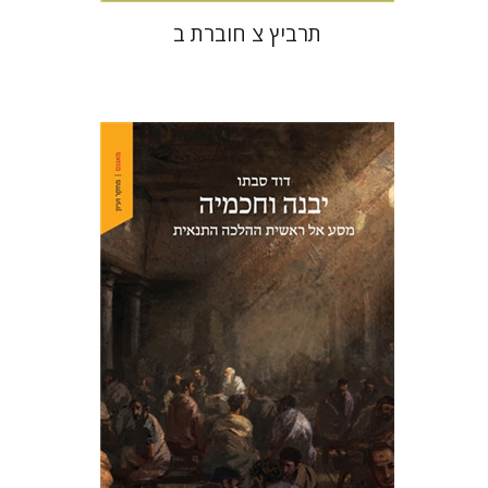
תרביץ צ חוברת ב
דוד סבתו
הנחת אתר ספר מודפס