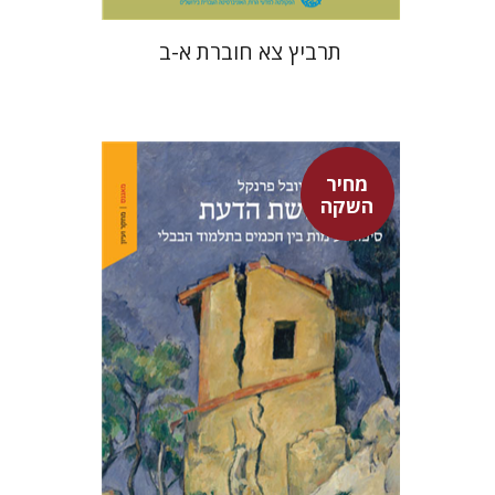
תרביץ צא חוברת א-ב
מחיר
השקה
יובל פרנקל
מחיר השקה