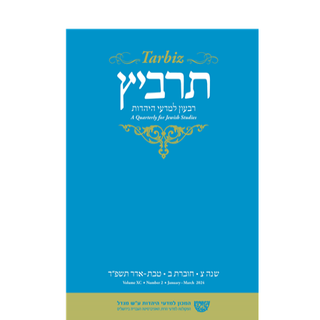
יהונתן גארב
מיכאל סיגל
הנחת אתר ספר מודפס
$26
$29