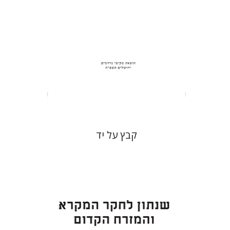
הנחת אתר ספר מודפס
$31
$34
קבץ על יד
ערן ויזל
נפתלי ש' משל
ברוך