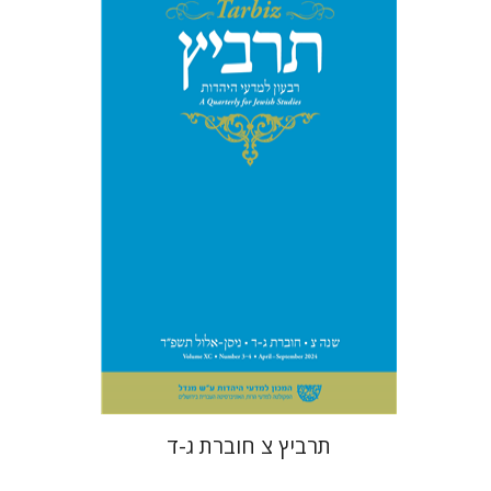
יהונתן גארב
מיכאל סיגל
הנחת אתר ספר מודפס
$57
$63
תרביץ צ חוברת ג-ד