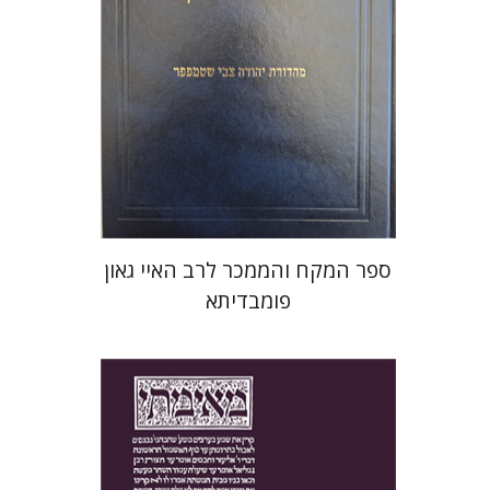
הנחת אתר ספר מודפס
$45
$50
ספר המקח והממכר לרב האיי גאון
פומבדיתא
יעקב צ' מאיר
ישי רוזן-צבי