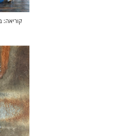
קוריאה: ב
רות קר
הקר
לורנס פיי