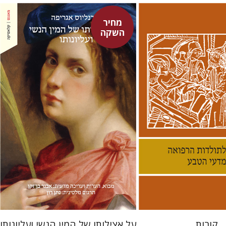
מחיר
השקה
היינריך קורנליוס אגריפה
לינס
אבנר בן-זקן
נתן רון
 אתר ספר מודפס
מחיר השקה
$22
$38
$31
$42
קורות
על אצילותו של המין הנשי ועליונותו