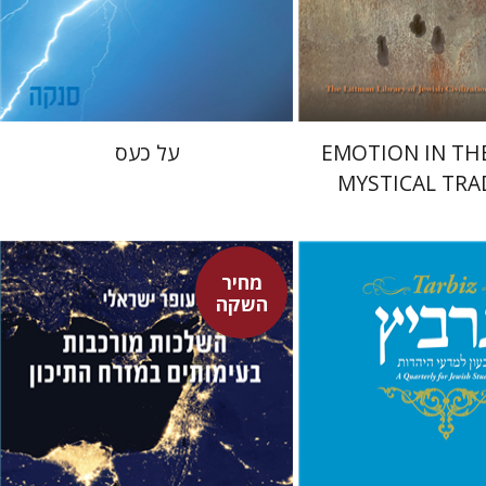
 אתר ספר מודפס
מחיר השקה
$22
$76
$31
$85
EMOTION IN TH
על כעס
MYSTICAL TRA
מחיר
השקה
עופר ישראלי
סיגל
יהונתן גארב
גיא הרלינג