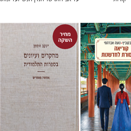
מחיר
ביץ
נועה אברהמי
השקה
יעקב זוסמן
מחיר השקה
מחיר השקה
$55
$24
$78
$35