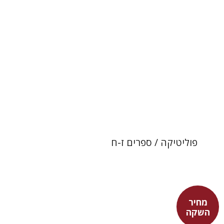
מחיר השקה
$22
$31
פוליטיקה / ספרים ז-ח
מחיר
השקה