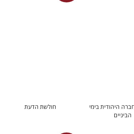
מחיר השקה
מחיר השקה
$32
$29
$46
$42
ברה היהודית בימי
חולשת הדעת
הביניים