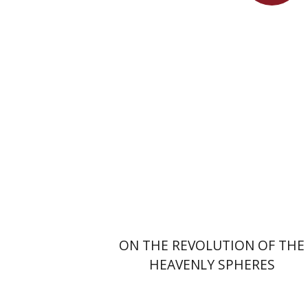
צבי מזא"ה
אלישבע הרשלר
מחיר השקה
$24
$35
ON THE REVOLUTION OF THE
HEAVENLY SPHERES