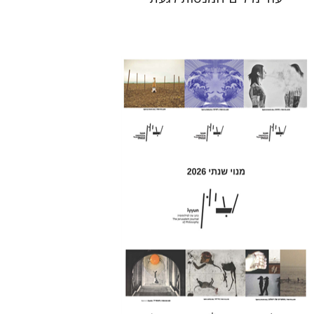
חגי כנען
הנחת אתר ספר מודפס
$69
$77