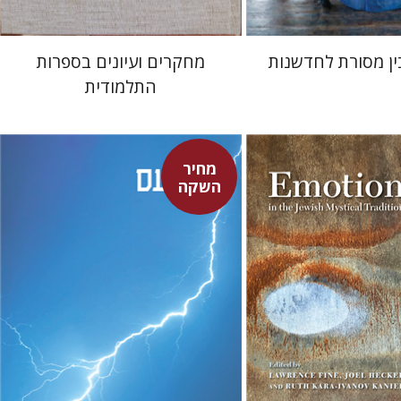
ין מסורת לחדשנות
מחקרים ועיונים בספרות
התלמודית
מחיר
סנקה
השקה
דבורה גילולה
א-איוונוב קניאל
ג'ואל
דבורה גילולה
ן