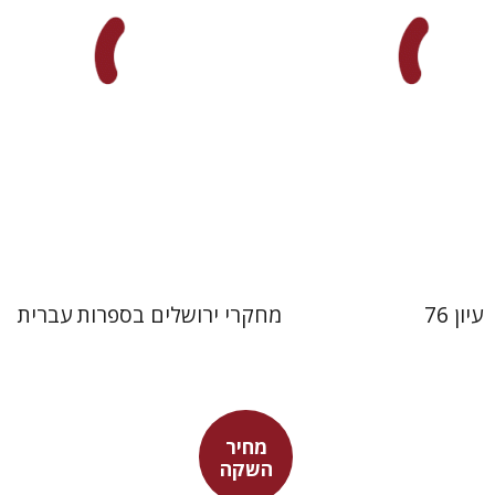
 אתר ספר מודפס
הנחת אתר ספר מודפס
$30
$32
$33
$35
עיון 76
מחקרי ירושלים בספרות עברית
מחיר
השקה
יובל פרנקל
ם-שטיינר