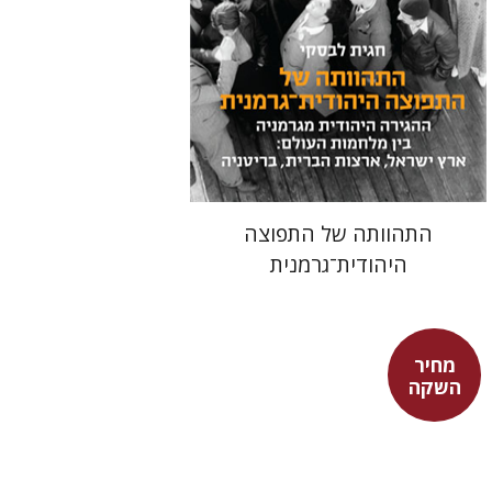
מחיר השקה
$24
$34
התהוותה של התפוצה
היהודית־גרמנית
מחיר
השקה
אריסטו
עמית ברץ