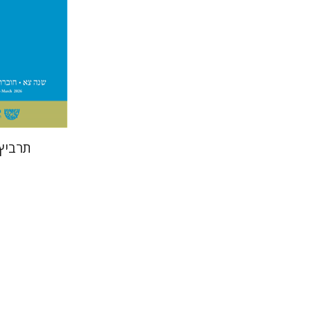
הנחת
תרביץ
חגי כנע