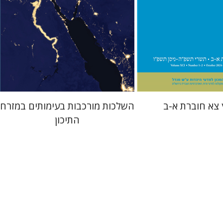
 אתר ספר מודפס
מחיר השקה
$29
$57
$42
$63
 צא חוברת א-ב
השלכות מורכבות בעימותים במזרח
התיכון
ן
תמר ס' הס