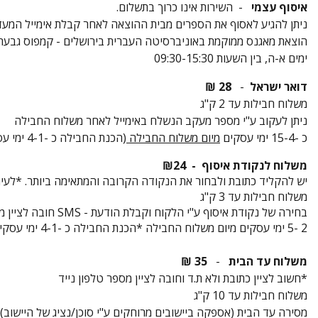
איסוף עצמי
- השירות אינו כרוך בתשלום.
ניתן להגיע לאסוף את הספרים מבית ההוצאה לאחר קבלת אימייל המעד
הוצאת מאגנס ממוקמת באוניברסיטה העברית בירושלים - קמפוס גבעת ר
ימים א-ה, בין השעות 09:30-15:30
דואר ישראל
-
28 ₪
משלוח חבילות עד 2 ק"ג
ניתן לעקוב ע"י מספר מעקב הנשלח באימייל לאחר משלוח החבילה
כ -15-4 ימי עסקים
מיום משלוח החבילה
(הכנת החבילה כ -4-1 ימי עסקים)
משלוח לנקודת איסוף -
24
₪
יש להקליד כתובת ולבחור את הנקודה הקרובה והמתאימה ביותר
. *לעי
משלוח חבילות עד 3 ק"ג
בחירה של נקודת איסוף ע"י הלקוח וקבלת הודעת
SMS -
חובה לציין מ
2 -5 ימי עסקים מיום משלוח החבילה
*
הכנת החבילה כ -4-1 ימי עסקים
משלוח עד הבית
-
35 ₪
*חשוב לציין כתובת ולא ת.ד וחובה לציין מספר טלפון נייד
משלוח חבילות עד 10 ק"ג
מסירה עד הבית (אספקה ביישובים מרוחקים ע"י סוכן/נציג של היישוב)