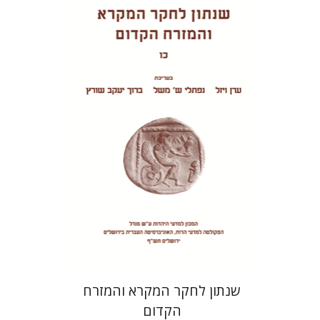
נפתלי ש' משל
ערן ויזל
ברוך
יעקב שורץ
הנחת אתר ספר מודפס
$38
$42
שנתון לחקר המקרא והמזרח
הקדום