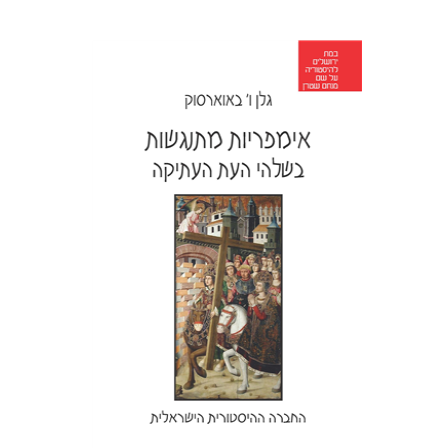
גלן ו' באוארסוק
צילה אלעזר
הנחת אתר ספר מודפס
$22
$24