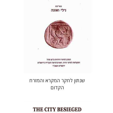
הנחת אתר ספר מודפס
$38
$42
שנתון לחקר המקרא והמזרח
הקדום