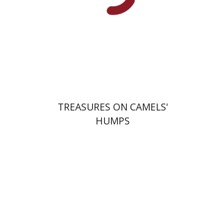
הנחת אתר ספר מודפס
$43
$48
TREASURES ON CAMELS'
HUMPS
שרה יפת