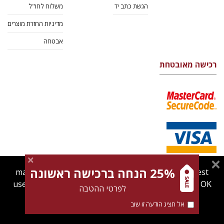
הגשת כתב יד
משלוח לחו"ל
מדיניות החזרת מוצרים
אבטחה
רכישה מאובטחת
25% הנחה ברכישה ראשונה
magnespress.co.il uses cookies to give you the best
user experience. Using this website means you're OK
לפרטי ההטבה
with this.
אל תציג הודעה זו שוב
Find out more about our
cookies policy