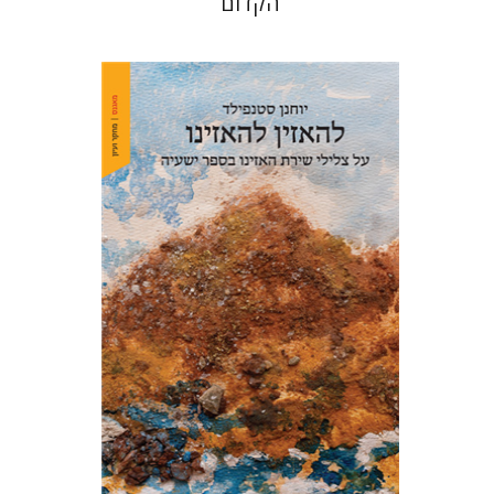
הקדום
יוחנן סטנפילד
הנחת אתר ספר מודפס
$48
$53