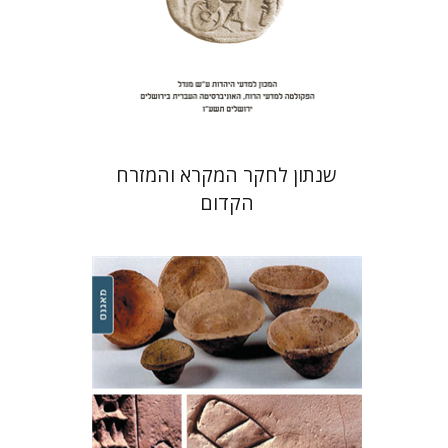
הנחת אתר ספר מודפס
$38
$42
שנתון לחקר המקרא והמזרח
הקדום
רפאל בנבנשתי