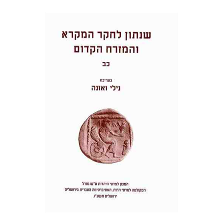
נילי ואזנה