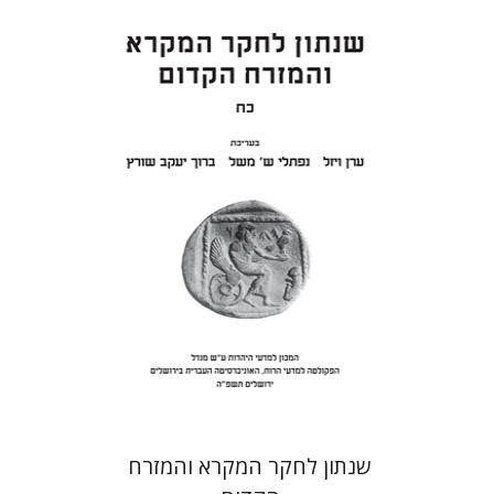
ערן ויזל
נפתלי ש' משל
ברוך
יעקב שורץ
הנחת אתר ספר מודפס
$41
$46
שנתון לחקר המקרא והמזרח