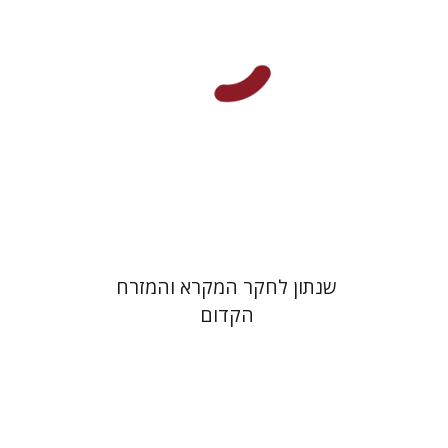
הנחת אתר ספר מודפס
$32
$35
שנתון לחקר המקרא והמזרח
הקדום