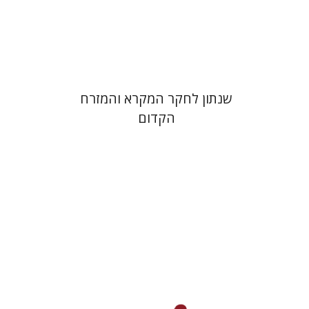
הנחת אתר ספר מודפס
$38
$42
שנתון לחקר המקרא והמזרח
הקדום
מרדכי כוגן
דנאל כהאן