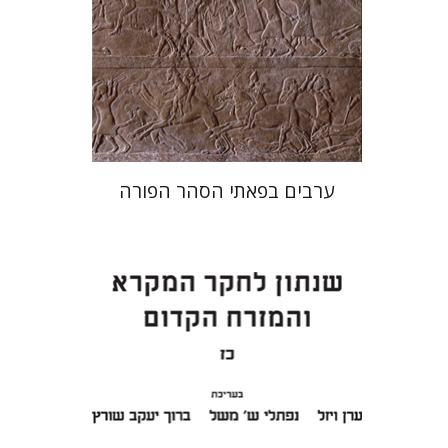
הנחת אתר ספר מודפס
$38
$42
ערבים בפאתי הסהר הפורה
ערן ויזל
נפתלי ש' משל
ברוך
יעקב שורץ