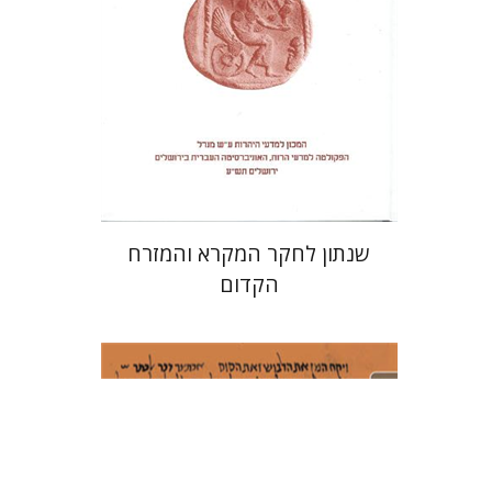
הנחת אתר ספר מודפס
$38
$42
שנתון לחקר המקרא והמזרח
הקדום