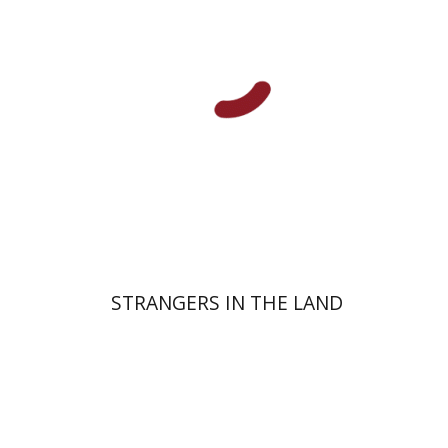
מיכאל וקסלר
הנחת אתר ספר מודפס
$58
$64
STRANGERS IN THE LAND