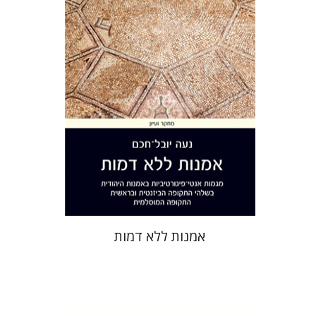
נעה יובל-חכם
הנחת אתר ספר מודפס
$32
$35
אמנות ללא דמות