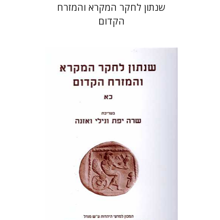
שנתון לחקר המקרא והמזרח
הקדום
שרה יפת
נילי ואזנה
הנחת אתר ספר מודפס
$38
$42