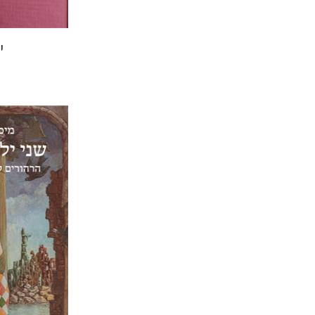
י
מיכאל גור
אריאל 