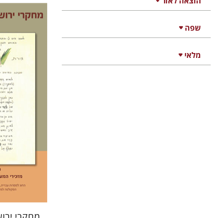
הוצאה לאור
שפה
תמר ס'
מלאי
הנחת
מחקרי ירו