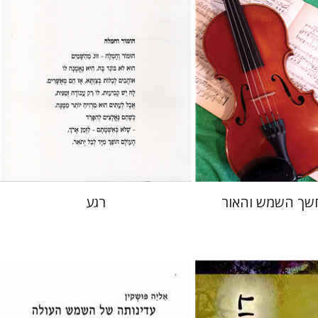
 אתר ספר מודפס
הנחת אתר ספר מודפס
$23
$23
$26
$26
שך השמש והאור
רגע
אליה פושקין
י-חפוטה