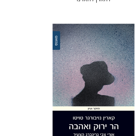
קארין נויבורגר-טויטו
הנחת אתר ספר מודפס
$32
$35