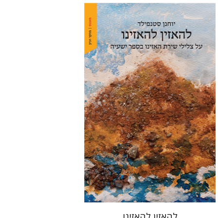
יוחנן סטנפילד
הנחת אתר ספר מודפס
$48
$53
להאזין להאזינו