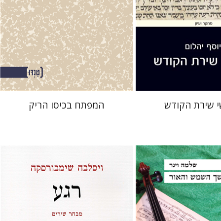
 אתר ספר מודפס
הנחת אתר ספר מודפס
$25
$32
$28
$35
 שירת הקודש
המפתח בכיסו הריק
דוד וינפלד