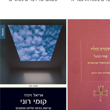
ם
אריאל זינדר
 אתר ספר מודפס
הנחת אתר ספר מודפס
$32
$48
$35
$53