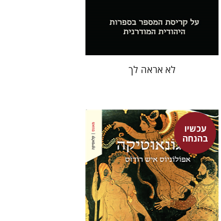
הנחת אתר ספר מודפס
$28
$31
לא אראה לך
עכשיו
אפולוניוס אישׁ רודוס
בהנחה
אברהם ארואטי