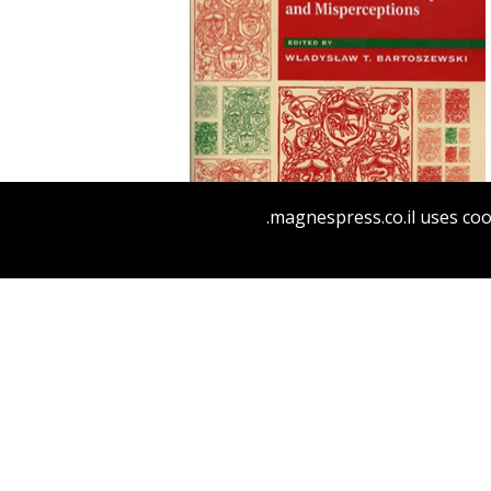
Wladyslaw T. Bartoszewski
magnespress.co.il uses coo
הנחת אתר ספר מודפס
$44
$49
POLIN: STUDIES IN POLISH
JEWRY VOL. 4