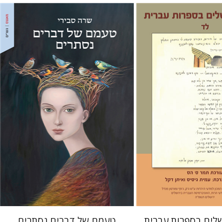
שרה סבירי
 הס
 אתר ספר מודפס
הנחת אתר ספר מודפס
$32
$30
$35
$33
שלים בספרות עברית
טעמם של דברים נסתרים