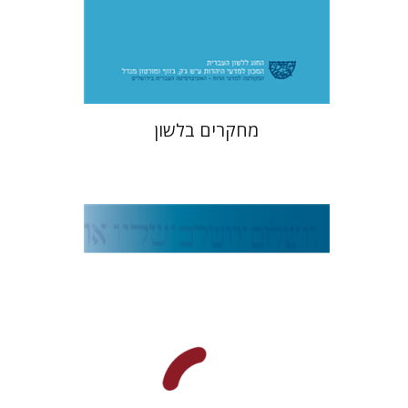
$49
מחקרים בלשון
משה בר-אשר