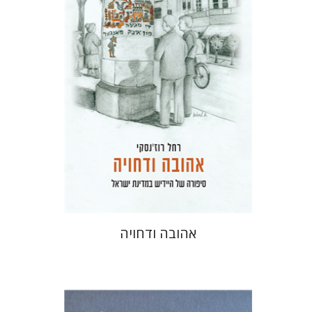
הנחת אתר ספר מודפס
$41
$46
אהובה ודחויה