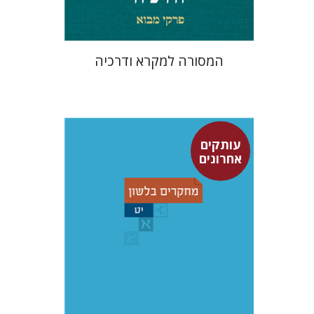
המסורה למקרא ודרכיה
עותקים
אחרונים
יוחנן ברויאר
שמואל פסברג