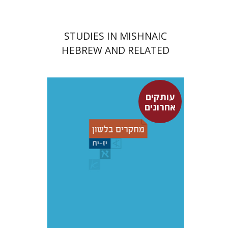
STUDIES IN MISHNAIC
HEBREW AND RELATED
FIELDS
עותקים
אחרונים
יוחנן ברויאר
עפרה תירוש-בקר
שמואל פסברג