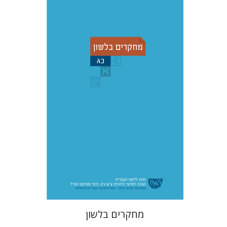
עדינה מושבי
יעל רשף
רות א'
ברמן
דורית רביד
הנחת אתר ספר מודפס
$38
$42
מחקרים בלשון