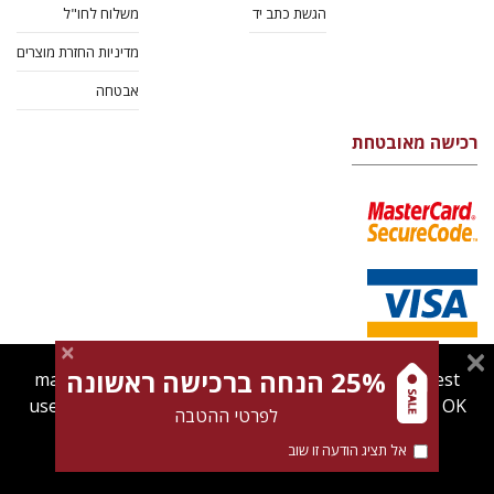
הגשת כתב יד
משלוח לחו"ל
מדיניות החזרת מוצרים
אבטחה
רכישה מאובטחת
25% הנחה ברכישה ראשונה
magnespress.co.il uses cookies to give you the best
user experience. Using this website means you're OK
לפרטי ההטבה
with this.
אל תציג הודעה זו שוב
Find out more about our
cookies policy