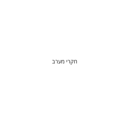
הנחת אתר ספר מודפס
$39
$43
חקרי מערב
אילן אלדר