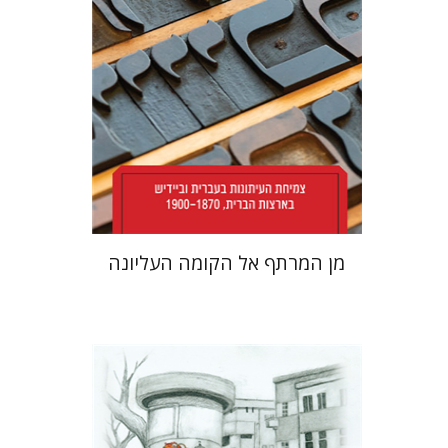
הנחת אתר ספר מודפס
$38
$42
מן המרתף אל הקומה העליונה
רחל רוז'נסקי
דוד בן-נחום