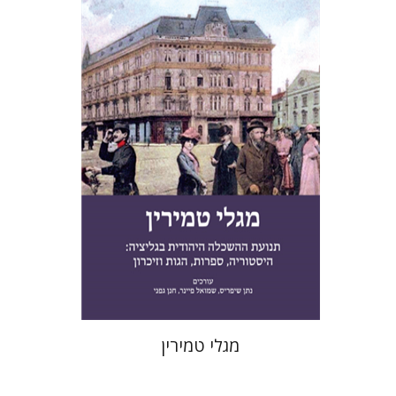
חנן גפני
שמואל פיינר
נתן
שיפריס
הנחת אתר ספר מודפס
$41
$46
מגלי טמירין