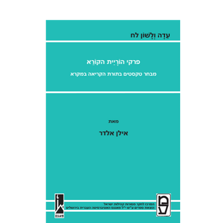
אילן אלדר
אהרן ממן
הנחת אתר ספר מודפס
$41
$46