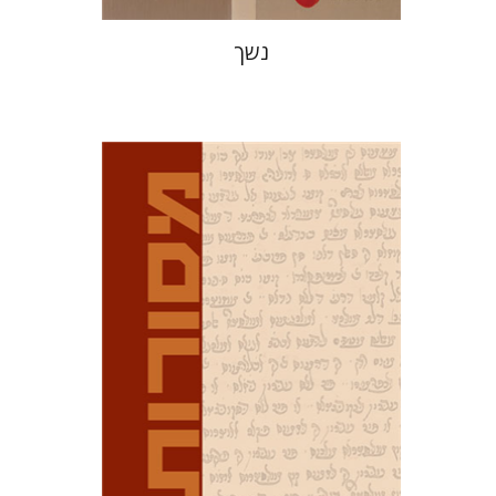
נשך
דוד מ' בוניס
עפרה תירוש-בקר
הנחת אתר ספר מודפס