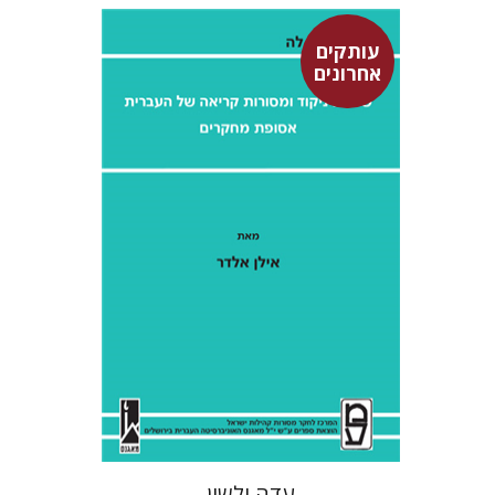
עותקים
אחרונים
אילן אלדר
אהרן ממן
$28
עדה ולשון