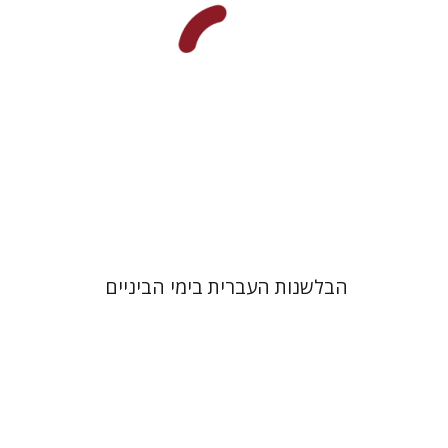
הנחת אתר ספר מודפס
$41
$46
הבלשנות העברית בימי הביניים