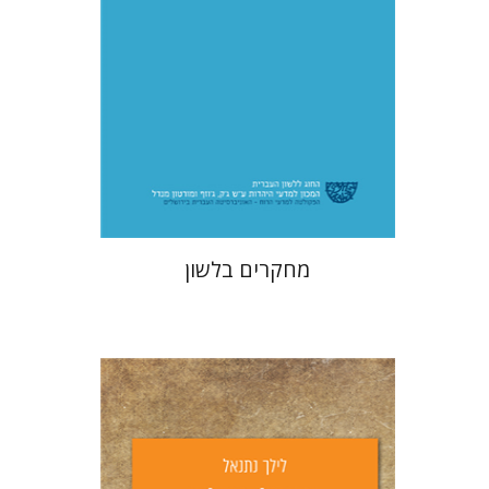
הנחת אתר ספר מודפס
$32
$35
מחקרים בלשון
לילך נתנאל
יפעת וייס