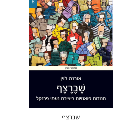
אורנה לוין
הנחת אתר ספר מודפס
$32
$35
שברצף