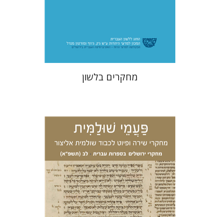
$31
מחקרים בלשון
אריאל זינדר
יהושע גרנט
עדן
הכהן