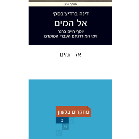
הנחת אתר ספר מודפס
$28
$31
אל המים
כריסטיאן שטאדל
יוחנן ברויאר
שמואל פסברג