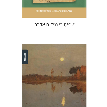
$51
$57
'שמעו כי נגידים אדבר'
דינה ברדיצ'בסקי