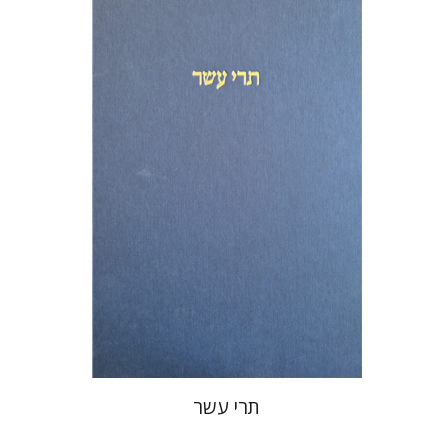
מיכאל סיגל
שמריהו טלמון
הנחת אתר ספר מודפס
$76
$85
תרי עשר