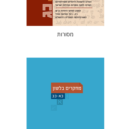
$32
$35
מסורות
שמואל פסברג
עברי י' בוניס