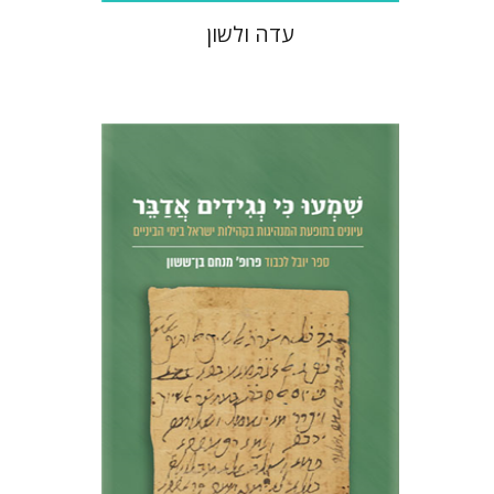
עדה ולשון
נחם אילן
חגי בן-שמאי
מרים
פרנקל
הנחת אתר ספר מודפס