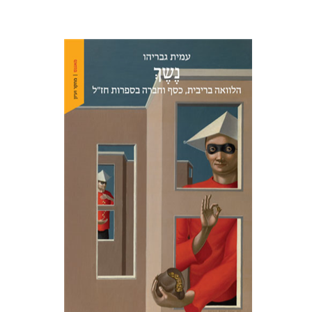
עמית גבריהו
הנחת אתר ספר מודפס
$38
$42