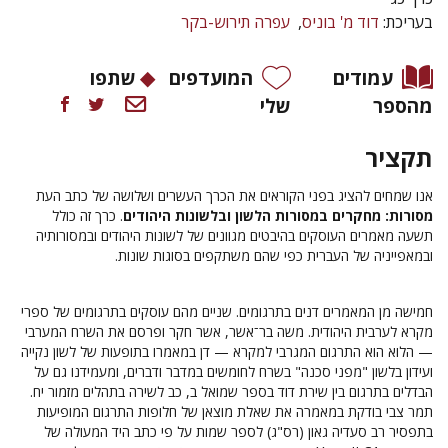
בעריכת:
דוד מ' בוניס
עפרה תירוש-בקר
עמודים
המועדפים
שתפו
מהספר
שלי
תקציר
אנו שמחים להציג בפני הקוראים את הכרך העשרים ושלושה של כתב העת
מסורות: מחקרים במסורות הלשון ובלשונות היהודים
. כרך זה כולל
תשעה מאמרים העוסקים בהיבטים מגוונים של לשונות היהודים ובמסורותיה
ובמאפייניה של העברית כפי שהם משתקפים בסוגות שונות.
חמישה מן המאמרים דנים בתרגומים. שניים מהם עוסקים בתרגומים של ספרי
מקרא לערבית היהודית. משה בר־אשר, אשר חקר ופרסם את השרח המערבי
— הלוא הוא התרגום המגרבי למקרא — דן במאמרו בתופעות של לשון נקייה
ועידון בלשון "מפני סכנה" בשרח לחומשים במדבר ודברים, ומעמידנו גם על
הבדלים בתרגום בין שירת דוד בספר שמואל ב, כב לשירה בתהלים מזמור יח.
תמר צבי בודקת במאמרה את שאלת מוצאן של חלופות התרגום המופיעות
בתפסיר רב סעדיה גאון (רס"ג) לספר שמות על פי כתב היד המעולה של