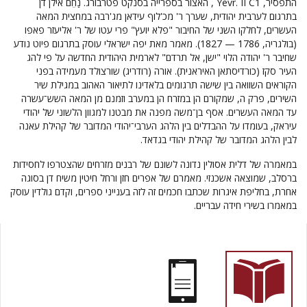
התפסיר, Yevr. II C1 , האצור בספרייה בסנקט פטרבורג. נַחֵם אילן דן
בתרגום לערבית יהודית, שערך ר' מכ'לוף עידאן מג'רבה במחצית המאה
העשרים, לחלקו השני של החיבור "פלא יועץ" פרי עטו של ר' אליעזר פאפו
(בולגריה, 1786 — 1827). מאמר מאת יפה ישראלי עוסק בתרגום פיוט נודע
שחיבר ר' יהודה הלוי "ישן, אל תרדם" לארמית היהודית החדשה על פי להג
העיר סקז (כורדיסתאן האיראנית). אורה (רודריג) שורצולד מעמידה בפני
הקוראים השוואה בין שישה תרגומים בלאדינו לתיאור האהוב במגילת שיר
השירים, פרק ה, שמקורם הן במזרח הן במערב וזמנם מן המאה השש־עשרה
עד המאה העשרים. אסף בן־משה מפנה את מבטנו למגוון הלשוני של יהודי
עיראק, בעומדו על ההבדלים בין הלהג הערבי־יהודי המדובר של קהילת עאנה
לבין הלהג המדובר של קהילת יהודי בגדאד.
במאמרה של דלית אסולין נדונה לשונם של רבנים מזרחים שהצטרפו לחסידות
ברסלב, שמוצאה אשכנזי. מאמרם של אפרים חזן ורחל חיטין משיח דן בסוגה
אחרת, בחליפת איגרות שכתבו חכמים זה לזה בענייני ספרים, וקדם גולדין עוסק
במאמרו בשירי חידה עבריים.