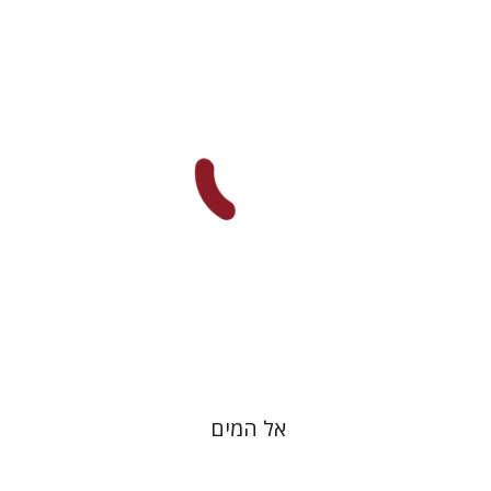
דינה ברדיצ'בסקי
הנחת אתר ספר מודפס
$28
$31
אל המים