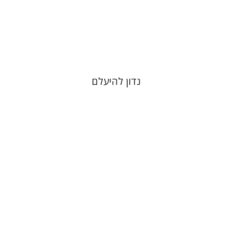
הנחת אתר ספר מודפס
$25
$28
נדון להיעלם
דוד מ' בוניס
עפרה תירוש-בקר