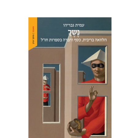
עמית גבריהו
הנחת אתר ספר מודפס
$38
$42