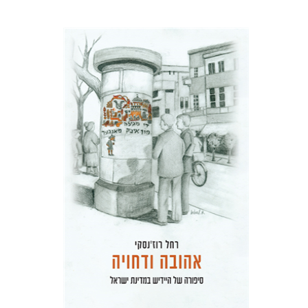
רחל רוז'נסקי
דוד בן-נחום
הנחת אתר ספר מודפס
$41
$46