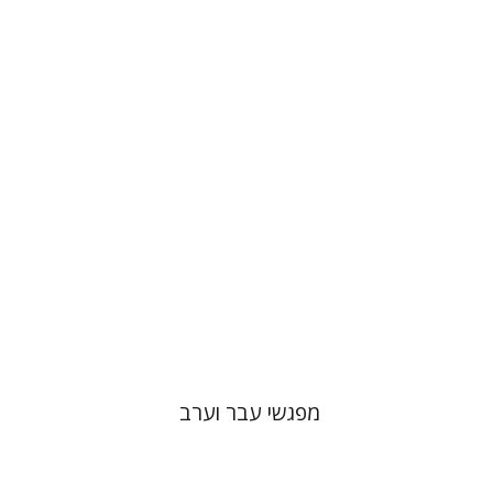
יהושע בלאו
יוסף יהלום
הנחת אתר ספר מודפס
$27
$30
מפגשי עבר וערב