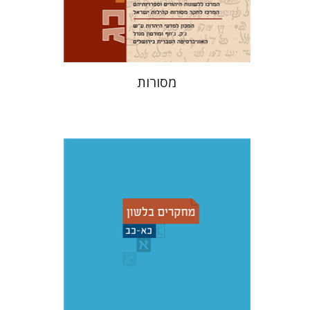
$32
$35
מסורות
שמואל פסברג
עברי י' בוניס