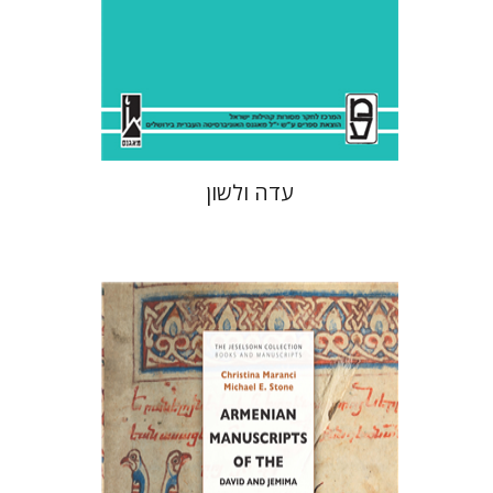
הנחת אתר ספר מודפס
$41
$46
עדה ולשון
כריסטינה מרנצ'י
מייקל א. סטון