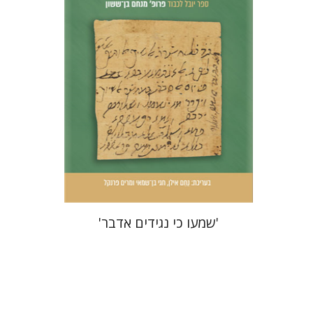
הנחת אתר ספר מודפס
$51
$57
'שמעו כי נגידים אדבר'