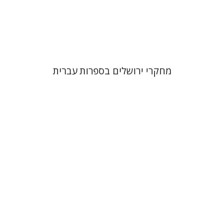
הנחת אתר ספר מודפס
$32
$35
מחקרי ירושלים בספרות עברית
נורית אורחן
נורית אורחן
חוה פרסטיי
יהודית לוין