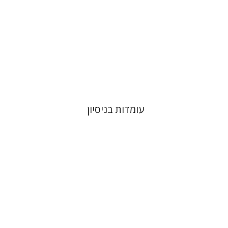
הנחת אתר ספר מודפס
$32
$35
עומדות בניסיון
ראובן אנוך
אהרן ממן