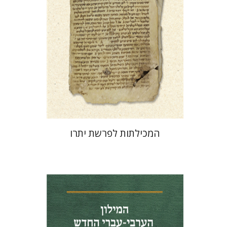
הנחת אתר ספר מודפס
$41
$46
המכילתות לפרשת יתרו
מנחם מילסון