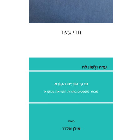
$76
$85
תרי עשר
אילן אלדר
אהרן ממן