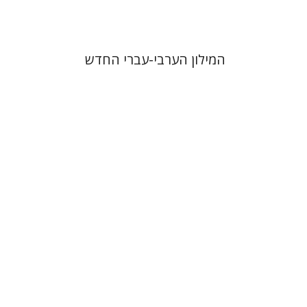
המילון הערבי-עברי החדש
לילך נתנאל
יפעת וייס