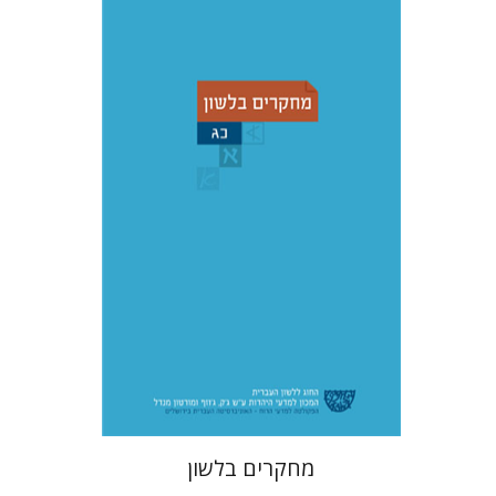
עדינה מושבי
יעל רשף
רות א'
ברמן
דורית רביד
הנחת אתר ספר מודפס
$38
$42
מחקרים בלשון