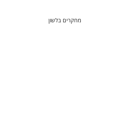
מחקרים בלשון
אריאל זינדר
יהושע גרנט
עדן
הכהן