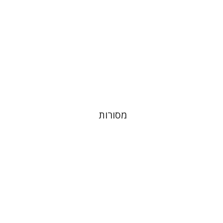
הנחת אתר ספר מודפס
$32
$35
מסורות
חנן גפני
שמואל פיינר
נתן
שיפריס