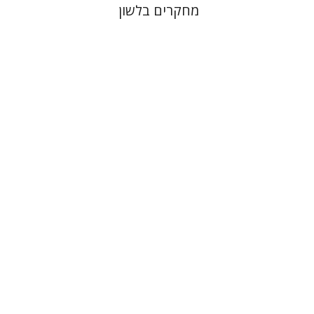
מחקרים בלשון
מנחם מילסון
הנחת אתר ספר מודפס
$76
$85