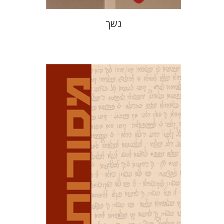
נשך
דוד מ' בוניס
עפרה תירוש-בקר
הנחת אתר ספר מודפס