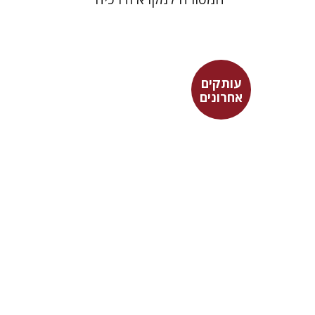
עותקים
אחרונים
יוחנן ברויאר
שמואל פסברג
$31