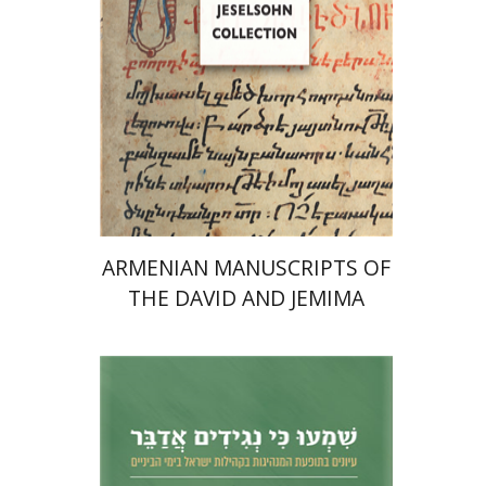
הנחת אתר ספר מודפס
$77
$86
ARMENIAN MANUSCRIPTS OF
THE DAVID AND JEMIMA
JESELSOHN COLLECTION
נחם אילן
חגי בן-שמאי
מרים
פרנקל