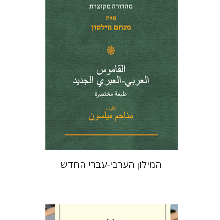
הנחת אתר ספר מודפס
$41
$46
המילון הערבי-עברי החדש