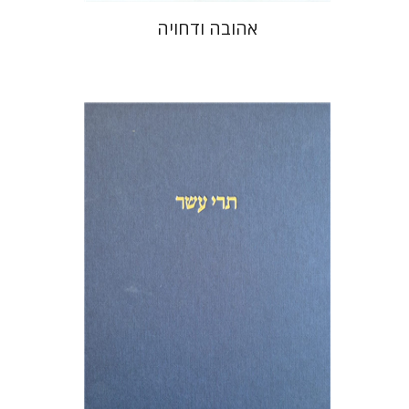
אהובה ודחויה
מיכאל סיגל
שמריהו טלמון
הנחת אתר ספר מודפס