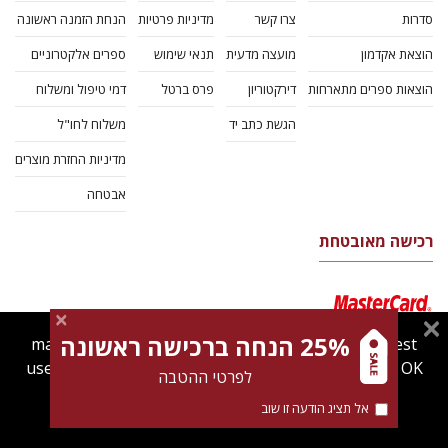
סדרות
צרו קשר
מדיניות פרטיות
הנחת הזמנה ראשונה
הוצאת אקדמון
מועצה מדעית
תנאי שימוש
ספרים אלקטרוניים
הוצאות ספרים מתארחות
דירקטוריון
פרס ברטל
דמי טיפול ומשלוח
הגשת כתב יד
משלוח לחו"ל
מדיניות החזרת מוצרים
אבטחה
רכישה מאובטחת
25% הנחה ברכישה ראשונה
magnespress.co.il uses cookies to give you the best
user experience. Using this website means you're OK
לפרטי ההטבה
with this.
אל תציג הודעה זו שוב
Find out more about our
cookies policy