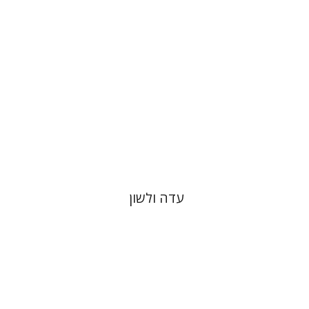
הנחת אתר ספר מודפס
$64
$71
עדה ולשון