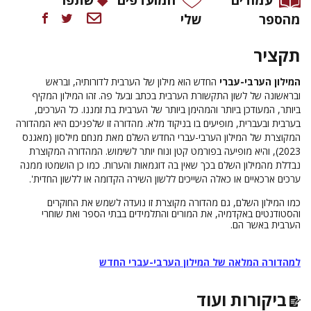
מהספר
שלי
תקציר
המילון הערבי-עברי
החדש הוא מילון של הערבית לדורותיה, ובראש
ובראשונה של לשון התקשורת הערבית בכתב ובעל פה. זהו המילון המקיף
ביותר, המעודכן ביותר והמהימן ביותר של הערבית בת זמננו. כל הערכים,
בערבית ובעברית, מופיעים בו בניקוד מלא. מהדורה זו שלפניכם היא המהדורה
המקוצרת של המילון הערבי-עברי החדש השלם מאת מנחם מילסון (מאגנס
2023), והיא מופיעה בפורמט קטן ונוח יותר לשימוש. המהדורה המקוצרת
נבדלת מהמילון השלם בכך שאין בה דוגמאות והערות. כמו כן הושמטו ממנה
ערכים ארכאיים או כאלה השייכים ללשון השירה הקדומה או ללשון החדית'.
כמו המילון השלם, גם מהדורה מקוצרת זו נועדה לשמש את החוקרים
והסטודנטים באקדמיה, את המורים והתלמידים בבתי הספר ואת שוחרי
הערבית באשר הם.
למהדורה המלאה של המילון הערבי-עברי החדש
ביקורות ועוד