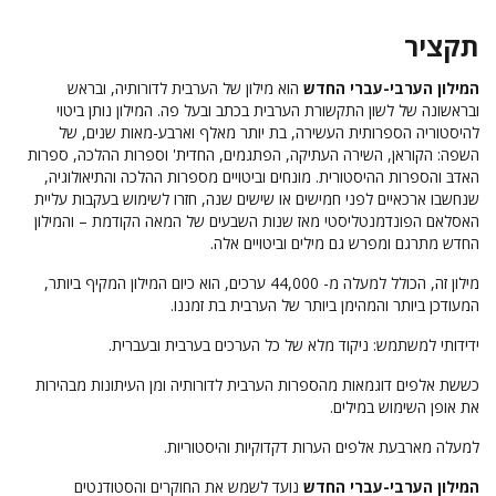
תקציר
המילון הערבי-עברי החדש
הוא מילון של הערבית לדורותיה, ובראש
ובראשונה של לשון התקשורת הערבית בכתב ובעל פה. המילון נותן ביטוי
להיסטוריה הספרותית העשירה, בת יותר מאלף וארבע-מאות שנים, של
השפה: הקוראן, השירה העתיקה, הפתגמים, החדית' וספרות ההלכה, ספרות
האדבּ והספרות ההיסטורית. מונחים וביטויים מספרות ההלכה והתיאולוגיה,
שנחשבו ארכאיים לפני חמישים או שישים שנה, חזרו לשימוש בעקבות עליית
האסלאם הפונדמנטליסטי מאז שנות השבעים של המאה הקודמת – והמילון
החדש מתרגם ומפרש גם מילים וביטויים אלה.
מילון זה, הכולל למעלה מ- 44,000 ערכים, הוא כיום המילון המקיף ביותר,
המעודכן ביותר והמהימן ביותר של הערבית בת זמננו.
ידידותי למשתמש: ניקוד מלא של כל הערכים בערבית ובעברית.
כששת אלפים דוגמאות מהספרות הערבית לדורותיה ומן העיתונות מבהירות
את אופן השימוש במילים.
למעלה מארבעת אלפים הערות דקדוקיות והיסטוריות.
המילון הערבי-עברי החדש
נועד לשמש את החוקרים והסטודנטים