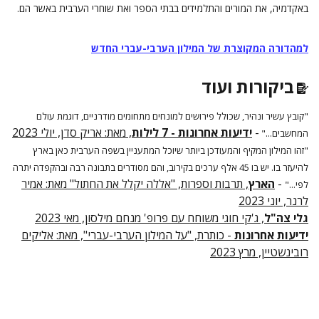
באקדמיה, את המורים והתלמידים בבתי הספר ואת שוחרי הערבית באשר הם.
למהדורה המקוצרת של המילון הערבי-עברי החדש
ביקורות ועוד
"קובץ עשיר ונהיר, שכולל פירושים למונחים מתחומים מודרניים, דוגמת עולם
-
ידיעות אחרונות - 7 לילות
, מאת: אריק סדן, יולי 2023
המחשבים..."
"זהו המילון המקיף והמעודכן ביותר שיוכל המתעניין בשפה הערבית כאן בארץ
להיעזר בו. יש בו 45 אלף ערכים בקירוב, והם מסודרים בתבונה רבה ובהקפדה יתרה
-
הארץ
, תרבות וספרות, "אללה יקלל את החתול" מאת: אמיר
לפי..."
לרנר, יוני 2023
גלי צה"ל
, ג'קי חוגי משוחח עם פרופ' מנחם מילסון, מאי 2023
ידיעות אחרונות
- כותרת, "על המילון הערבי-עברי", מאת: אליקים
רובינשטיין, מרץ 2023