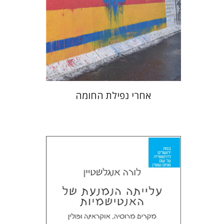
הנחת אתר ספר מודפס
$38
$42
אחרי נפילת החומה
לורה אנגלשטיין
מירי אליאב-פלדון
דורון מגן