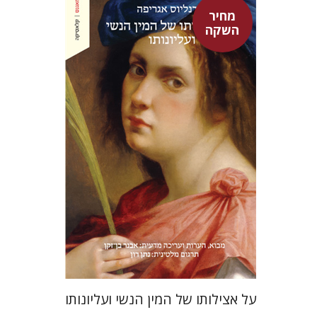
מחיר
השקה
היינריך קורנליוס אגריפה
אבנר בן-זקן
נתן רון
מחיר השקה
$22
$31
על אצילותו של המין הנשי ועליונותו