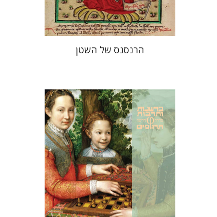
$32
$35
הרנסנס של השטן
יוהאן האוזינחה
יניב חג'בי