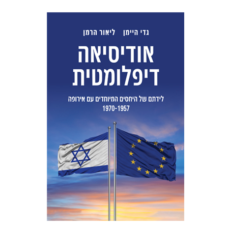
ליאור הרמן
גדי היימן
הנחת אתר ספר מודפס
$38
$42