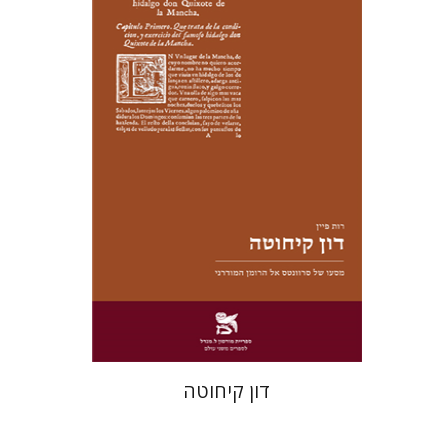
רות פיין
יעל שרם
הנחת אתר ספר מודפס
$28
$31
דון קיחוטה