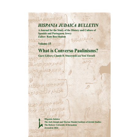
רם בן-שלום
הנחת אתר ספר מודפס
$32
$35