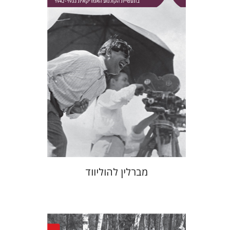
יובל ריבלין
הנחת אתר ספר מודפס
$41
$46
מברלין להוליווד