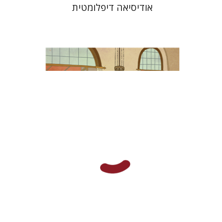
אודיסיאה דיפלומטית
שחר פינסקר
מתן קמינר
הנחת אתר ספר מודפס
$38
$42