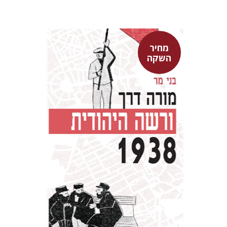
מחיר
השקה
בני מר
מחיר השקה
$29
$42