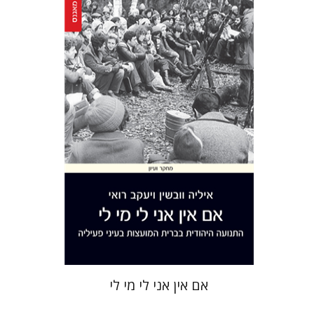
יעקב רואי
איליה וובשין
הנחת אתר ספר מודפס
$41
$46
אם אין אני לי מי לי