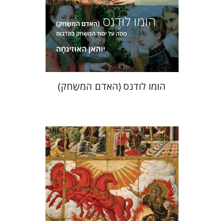
הנחת אתר ספר מודפס
$36
$40
הומו לודנס (האדם המשַׂחק)
יהודה ריינהרץ
יעקב שביט