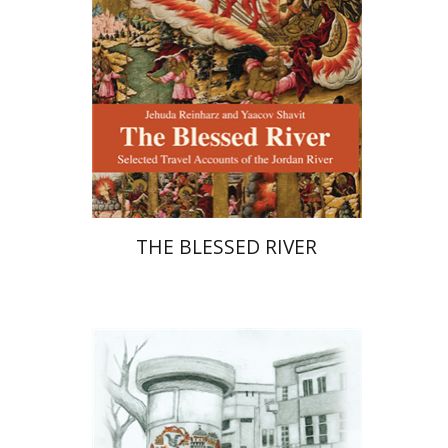
הנחת אתר ספר מודפס
$27
$30
THE BLESSED RIVER
רחל רוז'נסקי
דוד בן-נחום