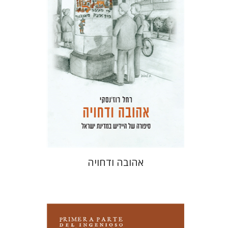
הנחת אתר ספר מודפס
$41
$46
אהובה ודחויה