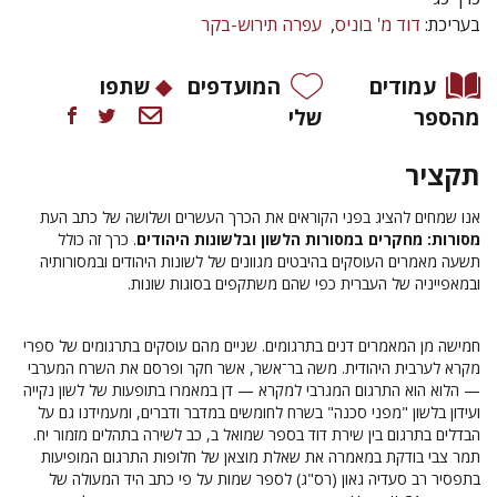
בעריכת:
דוד מ' בוניס
עפרה תירוש-בקר
עמודים
המועדפים
שתפו
מהספר
שלי
תקציר
אנו שמחים להציג בפני הקוראים את הכרך העשרים ושלושה של כתב העת
מסורות: מחקרים במסורות הלשון ובלשונות היהודים
. כרך זה כולל
תשעה מאמרים העוסקים בהיבטים מגוונים של לשונות היהודים ובמסורותיה
ובמאפייניה של העברית כפי שהם משתקפים בסוגות שונות.
חמישה מן המאמרים דנים בתרגומים. שניים מהם עוסקים בתרגומים של ספרי
מקרא לערבית היהודית. משה בר־אשר, אשר חקר ופרסם את השרח המערבי
— הלוא הוא התרגום המגרבי למקרא — דן במאמרו בתופעות של לשון נקייה
ועידון בלשון "מפני סכנה" בשרח לחומשים במדבר ודברים, ומעמידנו גם על
הבדלים בתרגום בין שירת דוד בספר שמואל ב, כב לשירה בתהלים מזמור יח.
תמר צבי בודקת במאמרה את שאלת מוצאן של חלופות התרגום המופיעות
בתפסיר רב סעדיה גאון (רס"ג) לספר שמות על פי כתב היד המעולה של