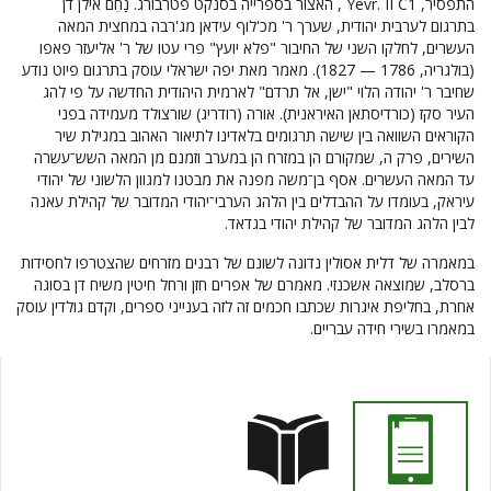
התפסיר, Yevr. II C1 , האצור בספרייה בסנקט פטרבורג. נַחֵם אילן דן
בתרגום לערבית יהודית, שערך ר' מכ'לוף עידאן מג'רבה במחצית המאה
העשרים, לחלקו השני של החיבור "פלא יועץ" פרי עטו של ר' אליעזר פאפו
(בולגריה, 1786 — 1827). מאמר מאת יפה ישראלי עוסק בתרגום פיוט נודע
שחיבר ר' יהודה הלוי "ישן, אל תרדם" לארמית היהודית החדשה על פי להג
העיר סקז (כורדיסתאן האיראנית). אורה (רודריג) שורצולד מעמידה בפני
הקוראים השוואה בין שישה תרגומים בלאדינו לתיאור האהוב במגילת שיר
השירים, פרק ה, שמקורם הן במזרח הן במערב וזמנם מן המאה השש־עשרה
עד המאה העשרים. אסף בן־משה מפנה את מבטנו למגוון הלשוני של יהודי
עיראק, בעומדו על ההבדלים בין הלהג הערבי־יהודי המדובר של קהילת עאנה
לבין הלהג המדובר של קהילת יהודי בגדאד.
במאמרה של דלית אסולין נדונה לשונם של רבנים מזרחים שהצטרפו לחסידות
ברסלב, שמוצאה אשכנזי. מאמרם של אפרים חזן ורחל חיטין משיח דן בסוגה
אחרת, בחליפת איגרות שכתבו חכמים זה לזה בענייני ספרים, וקדם גולדין עוסק
במאמרו בשירי חידה עבריים.