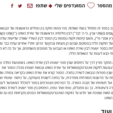
 מהספר
המועדפים שלי
שתפו
 בספר זה מתחיל בשתי שאלות: מהי מהות הזיקה בין המילים הראשונות של הנבואה
ַיִם וְהַאֲזִינִי אֶרֶץ, כִּי ה' דִּבֵּר") לבין מילותיה הראשונות של שירת האזינו ("הַאֲזִינוּ הַשָּׁמַ
ַע הָאָרֶץ אִמְרֵי פִי"), והאם קיימות זיקות נוספות בין הספר לבין השיר? שאלה שלישית עולה
של הזיקות הללו בפסוקים שבהם הן מצויות ובהקשר הרחב יותר? אחרים עמדו כבר על
דות בספר ישעיה לבין שירת האזינו או הצביעו על מוטיבים משותפים, אך עד כה לא ה
י הבא לענות על השאלות הללו.
מחקר פורץ דרך על היחסים שבין ספר ישעיהו לבין שירת האזינו. באמצעות החלה ש
נוגעות לזיקות אינטרטקסטואליות על שירת האזינו ונבואת ישעיהו מגלה הספר את
בין ספרות הנבואה לשירה בתורה. הספר קורא את שירת האזינו בקריאה צמודה של
 על פרשנות מסורתית ומודרנית, על בחינה לשונית מעמיקה, על ניתוח שיטתי של
 ועל חשיפתו של מבנה השירה. כל הפרטים מצטרפים בספר למכלול המאפשר לעמ
ה ורעיונותיה. כך גם מתגלים, טפח אחר טפח, היחסים בין ספר ישעיה לשירת האזינו
ם הזאת שופכת אור חדש על הזיקות האינטרטקסטואליות הפנים-מקראיות כמו גם על
אזינו.
ועוד