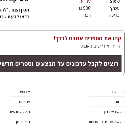
שפה:
עברית
משקל:
900 גר'
מכון הצור
, "להא
כריכה:
רכה
כדאי לדעת - כל
קחו את הספרים אתכם לדרך!
הורידו את יישום מאגנס
רוצים לקבל עדכונים על מבצעים וספרים חדשי
כתבי עת
אודותינו
סדרות
צרו קשר
הוצאת אקדמון
מועצה מדעית
הוצאות ספרים מתארחות
דירקטוריון