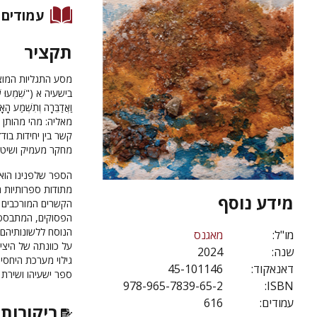
עמודים
תקציר
מסע התגליות המוצג
בישעיה א ("שִׁמְעוּ שָׁמ
וַאֲדַבֵּרָה וְתִשְׁמ
מאליה: מהי מהותן 
קשר בין יחידות בוד
מחקר מעמיק ושיטת
הספר שלפנינו הוא 
מתודות ספרותיות ה
מידע נוסף
הקשרים המורכבים ש
הפסוקים, המתבססת
הנוסח ללשונותיהם
מו"ל:
מאגנס
על כוונתה של היציר
שנה:
2024
גילוי מערכת היחסי
דאנאקוד:
45-101146
ספר ישעיהו ושירת ה
978-965-7839-65-2
ISBN:
עמודים:
616
ביקורות 