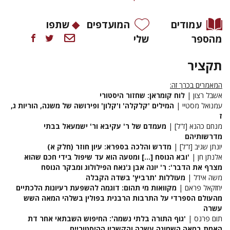
עמודים
המועדפים
שתפו
מהספר
שלי
תקציר
המאמרים בכרך זה:
אשבל רצון |
לוח קומראן: שחזור היסטורי
עמנואל מסטיי |
המילים 'קלקלה' ו'קלון' ופירושה של משנה, הוריות ג,
ז
מנחם כהנא [ז"ל] |
מעמדם של ר' עקיבא ור' ישמעאל בבתי
מדרשותיהם
יונתן שגיב [ז"ל] |
מדרש והלכה בספרא: עיון חוזר (חלק א)
אלנתן חן |
'ובא הנוסח [...] ומטעה הוא עד שיפול בידי חכם שהוא
מצרף את הדבר': ר' יונה אבן ג'נאח הפילולוג ומבקר הנוסח
משה אידל |
מעוללות 'תרביץ' בשדה הקבלה
יחזקאל פראם |
מקוואות מי תהום: דוגמה להשפעת רעיונות הלכתיים
מהעולם הספרדי על התרבות הרבנית בפולין בשלהי המאה השש
עשרה
תום פרנס |
'גוף התורה בלתי נשמה': החיפוש השבתאי אחר דת
האמת במאה השמונה עשרה והקשריו ההיסטוריים