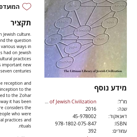
המועדפי
תקציר
n Jewish culture.
 and the question
 various ways in
as had on Jewish
ultural practices
ws important new
 seven centuries.
e reception and
מידע נוסף
 inception to the
uted to the Zohar
The Littman Library of Jewish Civilization
מו"ל:
e way it has been
ore considers the
2016
שנה:
 people who were
45-978002
דאנאקוד:
ral practices and
978-1802-075-847
ISBN:
rituals.
392
עמודים: