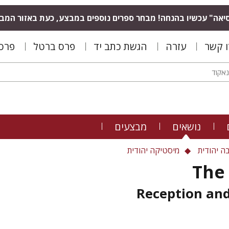
יאה" עכשיו בהנחה! מבחר ספרים נוספים במבצע, כעת באזור המב
ו קשר
עזרה
הגשת כתב יד
פרס ברטל
פרס 
נושאים
מבצעים
ה יהודית
מיסטיקה יהודית
The
Reception an