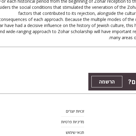
For each historical period from the beginning of Zohar reception to t
iders the social conditions that stimulated the veneration of the Zoha
factors that contributed to its rejection, alongside the cultu
consequences of each approach. Because the multiple modes of the r
r have had a decisive influence on the history of Jewish culture, this 
nd wide-ranging approach to Zohar scholarship will have important r
many areas of
ים
הרשמה
זכויות יוצרים
מדיניות פרטיות
תנאי שימוש