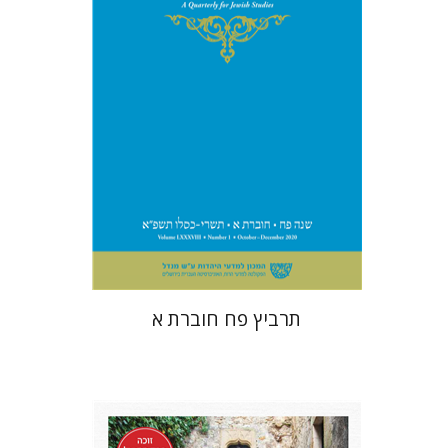
$29
תרביץ פח חוברת א