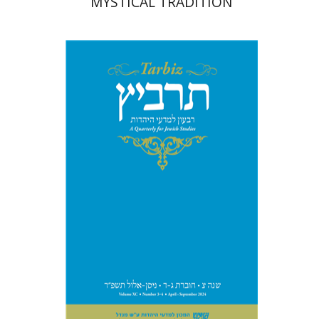
MYSTICAL TRADITION
יהונתן גארב
מיכאל סיגל
הנחת אתר ספר מודפס
$57
$63