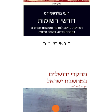
הנחת אתר ספר מודפס
$38
$42
דורשי רשומות
בנימין בראון
ריימונד לייכט