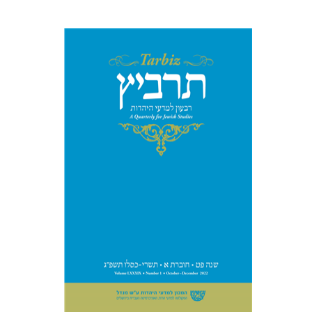
שלמה נאה
שרית שלו-עיני
רוני
גולדשטיין
משה הלברטל
הנחת אתר ספר מודפס
$26
$29