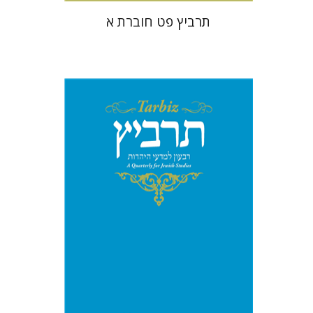
תרביץ פט חוברת א
רוני גולדשטיין
שרית שלו-עיני
משה הלברטל
שלמה נאה
הנחת אתר ספר מודפס