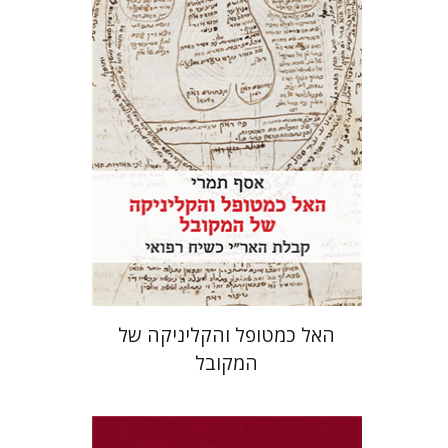
הנחת אתר ספר מודפס
$41
$46
האל כמטופל והקליניקה של
המקובל