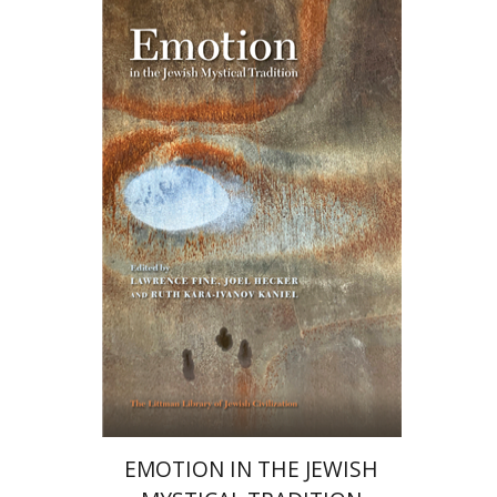
רות קרא-איוונוב קניאל
ג'ואל
הקר
לורנס פיין
הנחת אתר ספר מודפס
$76
$85
EMOTION IN THE JEWISH