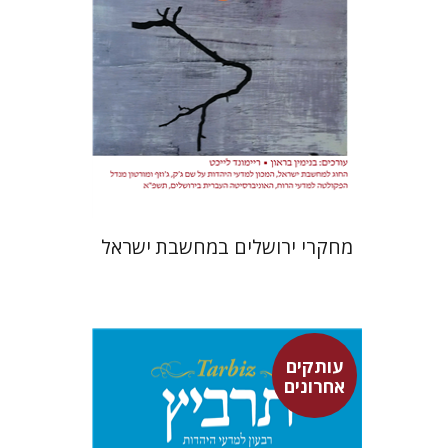
הנחת אתר ספר מודפס
$32
$35
מחקרי ירושלים במחשבת ישראל
עותקים
אחרונים
רוני גולדשטיין
משה הלברטל
שלמה נאה
שרית שלו-עיני