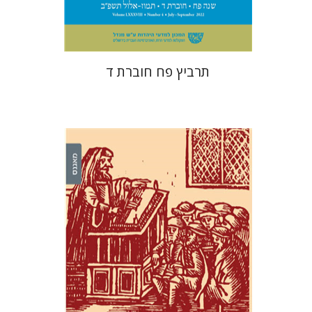
$26
$29
תרביץ פח חוברת ד
רועי גולדשמידט