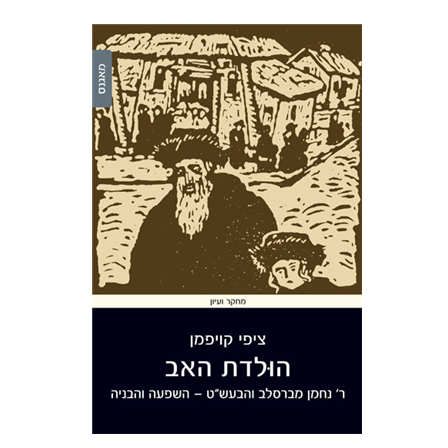
ציפי קויפמן
הנחת אתר ספר מודפס
$32
$35