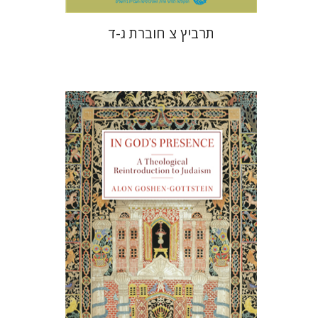
תרביץ צ חוברת ג-ד
אלון גושן-גוטשטיין
הנחת אתר ספר מודפס