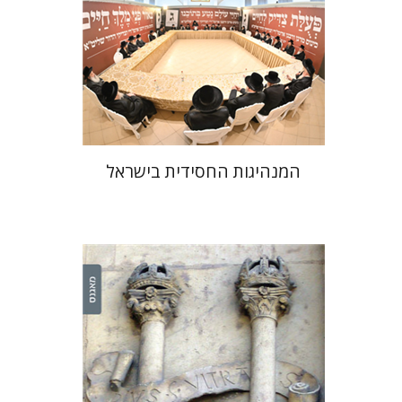
הנחת אתר ספר מודפס
$41
$46
המנהיגות החסידית בישראל
יהודה ליבס
יהודה ליבס
יהודית
וייס
יהודית וייס