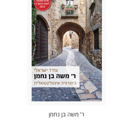
עודד ישראלי
הנחת אתר ספר מודפס
$41
$46
ר' משה בן נחמן