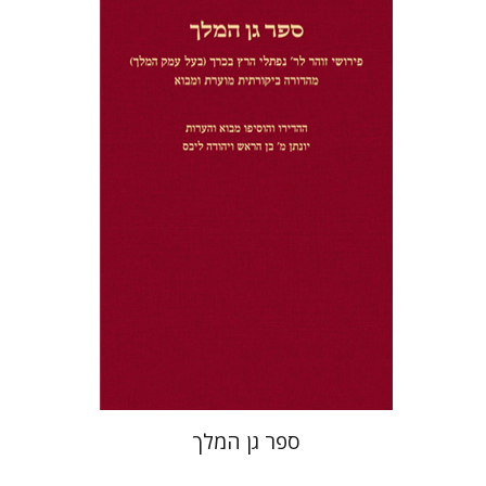
יונתן מ' בן הראש
יהודה ליבס
הנחת אתר ספר מודפס
$32
$35
ספר גן המלך