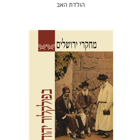
הולדת האב
תמר אלכסנדר-פריזר
הגר סלמון
גלית חזן-רוקם
שלום צבר
הנחת אתר ספר מודפס
$32
$35