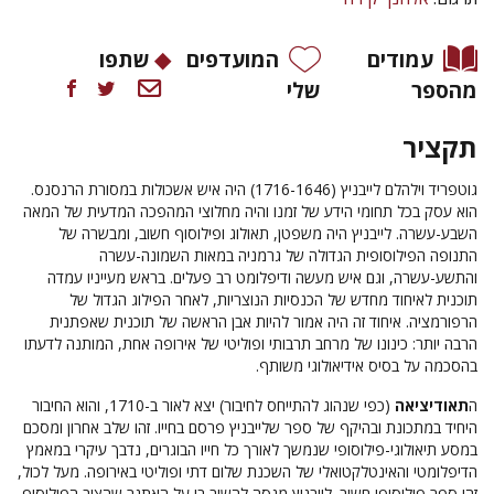
עמודים
המועדפים
שתפו
מהספר
שלי
תקציר
גוטפריד וילהלם לייבניץ (1716-1646) היה איש אשכולות במסורת הרנסנס.
הוא עסק בכל תחומי הידע של זמנו והיה מחלוצי המהפכה המדעית של המאה
השבע-עשרה. לייבניץ היה משפטן, תאולוג ופילוסוף חשוב, ומבשרה של
התנופה הפילוסופית הגדולה של גרמניה במאות השמונה-עשרה
והתשע-עשרה, וגם איש מעשה ודיפלומט רב פעלים. בראש מעייניו עמדה
תוכנית לאיחוד מחדש של הכנסיות הנוצריות, לאחר הפילוג הגדול של
הרפורמציה. איחוד זה היה אמור להיות אבן הראשה של תוכנית שאפתנית
הרבה יותר: כינונו של מרחב תרבותי ופוליטי של אירופה אחת, המותנה לדעתו
בהסכמה על בסיס אידיאולוגי משותף.
ה
תאודיציאה
(כפי שנהוג להתייחס לחיבור) יצא לאור ב-1710, והוא החיבור
היחיד במתכונת ובהיקף של ספר שלייבניץ פרסם בחייו. זהו שלב אחרון ומסכם
במסע תיאולוגי-פילוסופי שנמשך לאורך כל חייו הבוגרים, נדבך עיקרי במאמץ
הדיפלומטי והאינטלקטואלי של השכנת שלום דתי ופוליטי באירופה. מעל לכול,
זהו ספר פילוסופי חשוב. לייבניץ מנסה להשיב בו על האתגר שהציב הפילוסוף