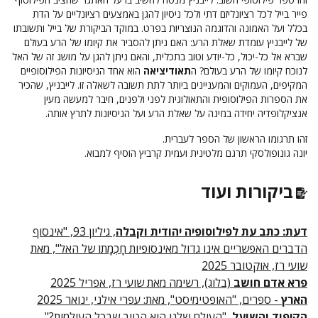
פייר בייל לכל רציונליזם דתי ולכל ניסיון להגן באמצעים רציונליים על הדת
בכלל ועל האמונה והדוגמה הנוצריות בפרט. במוקד הביקורת של בייל ותשובתו
של לייבניץ עומדת שאלת הרע: האם ניתן להסביר את קיומו של הרע בעולם
שברא אל כל-יכול, כל-יודע וטוב בתכלית, והאם ניתן להגן על מושג זה של האל
לנוכח קיומו של הרע בעולם? ה
תאודיציאה
הוא אחד הניסיונות הפילוסופיים
המקיפים, העמוקים והמעניינים ביותר לתת תשובה לשאלה זו. לייבניץ, שהכיר
את הספרות הפילוסופית והתאולוגית לפני ולפנים, חיבר למעשה מעין
אנציקלופדיה יחידה במינה על שאלת הרע ועל הניסיונות לתרץ אותה.
זהו תרגומו הראשון של הספר לעברית.
יונה גונופולסקי תרגם מלטינית ועמית קרביץ הוסיף למבוא.
ביקורות ועוד
דעת: כתב עת לפילוסופיה יהודית וקבלה
, גיליון 93, "אינסוף
הדברים האפשריים אינו גדול מאינסופיות חָכְמָתוֹ של האל", מאת
שועי רז, אוקטובר 2025
פרא אדם חושב
(בלוג), רשימה מאת שועי רז, אפריל 2025
הארץ
- ספרים, "האופטימיסט", מאת: עפרי אילני, ינואר 2025
הקיפוד והשועל
, "העולם שלנו הוא הטוב שבכל העולמות?",