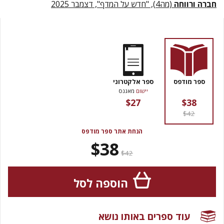
חברה ורווחה
(מה4), "חדש על המדף", דצמבר 2025
ספר מודפס
ספר אלקטרוני
יישום
מאגנס
$27
$38
$42
הנחת אתר ספר מודפס
$38
$42
הוספה לסל
עוד ספרים באותו נושא