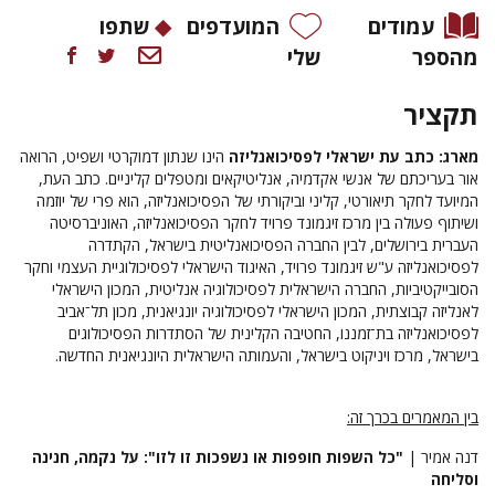
עמודים
המועדפים
שתפו
מהספר
שלי
תקציר
מארג: כתב עת ישראלי לפסיכואנליזה
הינו שנתון דמוקרטי ושפיט, הרואה
אור בעריכתם של אנשי אקדמיה, אנליטיקאים ומטפלים קליניים. כתב העת,
המיועד לחקר תיאורטי, קליני וביקורתי של הפסיכואנליזה, הוא פרי של יוזמה
ושיתוף פעולה בין מרכז זיגמונד פרויד לחקר הפסיכואנליזה, האוניברסיטה
העברית בירושלים, לבין החברה הפסיכואנליטית בישראל, הקתדרה
לפסיכואנליזה ע"ש זיגמונד פרויד, האיגוד הישראלי לפסיכולוגיית העצמי וחקר
הסובייקטיביות, החברה הישראלית לפסיכולוגיה אנליטית, המכון הישראלי
לאנליזה קבוצתית, המכון הישראלי לפסיכולוגיה יונגיאנית, מכון תל־אביב
לפסיכואנליזה בת־זמננו, החטיבה הקלינית של הסתדרות הפסיכולוגים
בישראל, מרכז ויניקוט בישראל, והעמותה הישראלית היונגיאנית החדשה.
בין המאמרים בכרך זה:
דנה אמיר |
"כל השפות חופפות או נשפכות זו לזו": על נקמה, חנינה
וסליחה