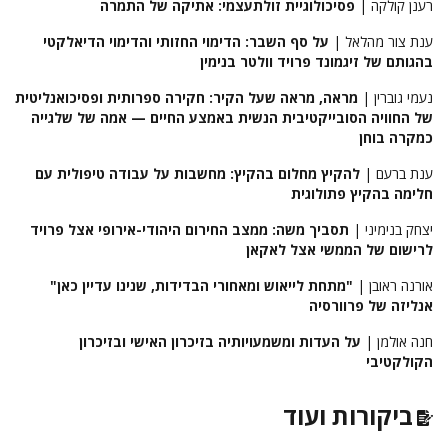
רענן קולקה |
פסיכולוגיית זולתעצמי: אתיקה של התמרה
ענת צור מהלאל |
על סף השבר: הדימוי החזותי והדימוי הדיאלקטי
בהגותם של זיגמונד פרויד וולטר בנימין
נעמי גוברין |
מראה, מראה שעל הקיר: חקירה ספרותית ופסיכואנליטית
של החוויה הסובייקטיבית הנשית באמצע החיים — אמה של שלגייה
כמקרה בוחן
ענת ברעם |
להקיץ מחלום בהקיץ: מחשבות על עבודה טיפולית עם
חלימה בהקיץ פתולוגית
יצחק בנימיני |
תסביך משה: ממצב החירום היהודי-אירופי אצל פרויד
לרישום של הממשי אצל לאקאן
אורנה ראובן |
"מתחת לייאוש ומאחורי הבדידות, שנינו עדיין כאן"
אנליזה של פרוורסיה
חנה אולמן |
על העדות ומשמעויותיה בזיכרון האישי ובזיכרון
הקולקטיבי
ביקורות ועוד