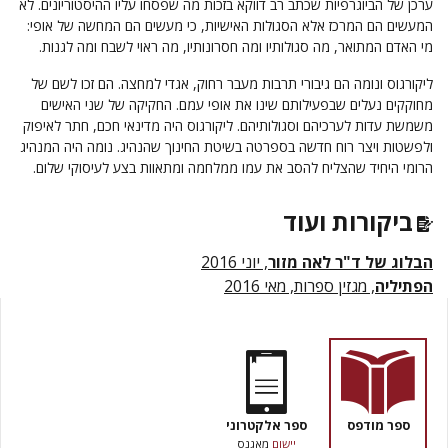
ערכן של הביוגרפיות שכתב רב דווקא בזכות מה שפסחו עליו ההיסטוריונים. לא
המעשים הם המרכז אלא הסגולות האישיות, כי מעשים הם המחשה של אופי:
מי האדם המתואר, מה סגולותיו ומה חסרונותיו, מה ראוי לשבח ומה לגנות.
ליקורגוס ונומה הם גיבורי תרבות מעבר רחוק, אגדי למחצה. הם זכו לשם של
מחוקקים נעלים שבפעילותם שינו את אופי עמם. החקיקה של שני האישים
משמשת עדות לערכיהם וסגולותיהם. ליקורגוס היה מדינאי חכם, חתר לאיפוק
ולפשטות ויצר רוח חדשה בספרטה בשיטת החינוך שהנהיג. נומה היה המנהיג
הרומי היחיד שהצליח להסב את עמו ממלחמה ומתאוות בצע לעיסוקי שלום.
ביקורות ועוד
הבלוג של ד"ר לאה מזור
, יוני 2016
הפתיליה
, מגזין ספרות, מאי 2016
ספר מודפס
ספר אלקטרוני
יישום
מאגנס