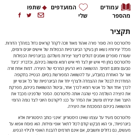
עמודים
המועדפים
שתפו
מהספר
שלי
תקציר
פלוטרכוס היה סופר פורה ואהוד מאוד וזכה לקהל קוראים גדול במהלך הדורות.
מכלל יצירותיו נשאו חן בעיקר הביוגרפיות הכפולות של אישים יוונים ורומים,
שעוררו סופרים ואמנים דגולים ליצור יצירות משלהם. בביוגרפיות הכפולות
פלוטרכוס בוחן חיי איש יוון לצד חיי איש רומא ומשווה ביניהם, וכדבריו: 'כיצד
טבעם ומזגם דומים'. ההשוואה היא הרעיון המרכזי של היצירה. דמות אחת זורה
אור על האחרת במובלע, עד להשוואה המפורשת בסיום. הנטייה בתקופה
המודרנית לבטל את ההצמדה ולצרף יחד את הביוגרפיות של כל אנשי יוון
לכרך אחד ושל כל אנשי רומא לכרך אחר, וביטול ההשוואות ביניהם, מפרקת
את היצירה השלמה כפי שהגה אותה פלוטרכוס. הספר שלפנינו מכבד את
היוצר ואת יצירתו ומשיב את הסדר על כנו: ליקורגוס היווני לצד נומה הרומי
וההשוואה ביניהם המסכמת את היצירה.
פלוטרכוס מעיד על עצמו שאינו היסטוריון: 'אינני כותב היסטוריות אלא
ביוגרפיות', וכי הוא מבקש קודם לכול לתאר אופי ומידות. הוא פוסח אפוא על
מעשים, גם גדולים וחשובים, אם אינם תורמים להבנת האופי ולגילוי הנפש.