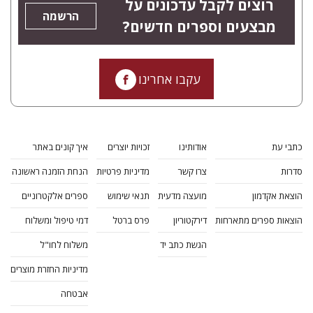
רוצים לקבל עדכונים על
הרשמה
מבצעים וספרים חדשים?
עקבו אחרינו
כתבי עת
אודותינו
זכויות יוצרים
איך קונים באתר
סדרות
צרו קשר
מדיניות פרטיות
הנחת הזמנה ראשונה
הוצאת אקדמון
מועצה מדעית
תנאי שימוש
ספרים אלקטרוניים
הוצאות ספרים מתארחות
דירקטוריון
פרס ברטל
דמי טיפול ומשלוח
הגשת כתב יד
משלוח לחו"ל
מדיניות החזרת מוצרים
אבטחה