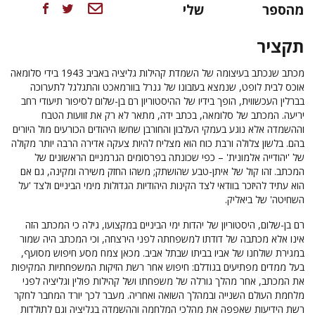
מהספר
שלי
תקציר
מכתב שנכתב בעיצומה של השמדת קהילות גליציה באביב 1943 בידי סלומאה
אוכס לבית לופט, שנמצא בעזבונו של גנרל בוורמאכט והתגלגל לתערוכה
בברלין העכשווית, הופך בידיו של ההיסטוריון רם בן-שלום לסיפור תיעודי רחב
יריעה. המכתב של סלומאה, בכתב ידה, מתאר לא רק את זוועות הטבח
וההשמדה אלא נוגע בעמקי העלבון והחורבן שחשו היהודים הכורעים מול היורים
בהם. בלשון צלולה ורבת כוח הוא מצליח להיות צעקה אדירה הרבה יותר מקולה
של 'יהודייה אלמונית' – כפי שכונתה בפרסומים הגרמניים הראשונים של
המכתב. זהו קול של איתן-טבע שהושתק; משהו החזק משירה ומקינה, גם אם
הוא עתיד להיזכר בוודאי לצד הקינות היהודיות הגדולות מימי הביניים ולצד 'על
השחיטה' של ביאליק.
רם בן-שלום, היסטוריון של יהדות ימי הביניים במקצועו, גילה כי המכתב הזה
אינו אלא מכתבה של דודתו למשפחתה לפני הירצחה, וכי המכתב היה שמור
במגירת שולחנו של אביו בביתו שבתל אביב. מכאן צמח מסע חיפוש מסועף,
בעל ממדים מפתיעים בגודלם: חיפוש אחר רשת הזיקות המשפחתיות המקיפות
את המכתב, אחר מהלך גורלה של משפחתו ושל קהילות פולין וגליציה לפני
מלחמת העולם השנייה ובמהלך השואה ואחריה. מעבר לכך יורד המחבר לחקר
רשת הידיעות שאפפה את מהלכי המלחמה וההשמדה בגליציה וגם לתולדות