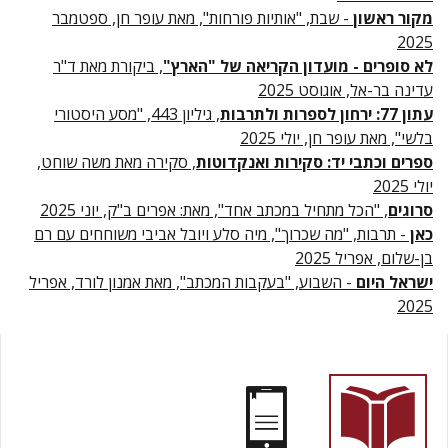
מקור ראשון
- שבת, "אותיות פורחות", מאת עופר חן, ספטמבר
2025
לא סופרים - מועדון הקריאה של "הארץ"
, ביקורת מאת ד"ר
עדינה בר-אל, אוגוסט 2025
עתון 77: ירחון לספרות ולתרבות
, גיליון 443, "מסע היסטורי
בלשי", מאת עופר חן, יולי 2025
ספרים וכתבי יד: סקירות ואנקדוטות
, סקירה מאת משה שוחט,
יולי 2025
סרוגים
, "הכל מתחיל במכתב אחד", מאת: אפרים ב"ק, יוני 2025
כאן
- תרבות, "מה שכרוך", מיה סלע ויובל אביבי משוחחים עם רם
בן-שלום, אפריל 2025
ישראל היום
- השבוע, "בעקבות המכתב", מאת אמנון לורד, אפריל
2025