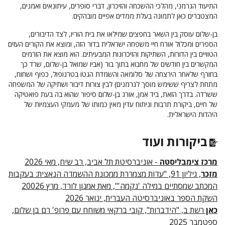
התיעוד הגרמני, מהלכי ההשכחה והזיכרון, דברי סופרים, עיתונאים ואמנים,
המצטברים כאן לתמונה בעלת ממדים אפיים מובהקים.
בן-שלום עוסק בין השאר בחפצים שמילאו את בית הוריו, לצד הדיבורים,
הספרים ומכלול אורח חיי משפחה ישראלית בדור הזה, ומוצא את הקורים העזים
הטוויים בין הדורות, השתיקות והזיכרונות המבעיתים. הוא מוצא את הזרמים
המקשרים בין חודשים של מחבוא בתוך בור (אביו שמואל בן-שלום, שרד כך
בחורף שלאחר הירצחה של סלומאה והשמדת הגטו בטרנופול, כפוף ושחוח,
מתחת לצריף ששימש מוסך לגרמנים) לבין צורות דיבור ושתיקה של המשפחה
ששרדה. בדרך הזאת, ביד אמן, אורג בן-שלום סיפור שהוא בה בעת פואטיקה
של חיים, ביקורת תרבות וניתוח עדין מאין כמותו של מעמקי העצמיות של
היהדות הישראלית.
ביקורות ועוד
מרכז צימבליסטה
- אוניברסיטת תל אביב, רב שיח, מאי 2026
מזכר
, גיליון 91, "עדות מצמררת ממכונת ההשמדה הנאצית: בעקבות
המכתב שמסתיים במילה 'נקמה'", מאת אמנון לורד, מרץ 20026
השקת הספר באוניברסיטה העברית, ינואר 2026
כאן
רשת ב, "הידברות", קובי ברקאי משוחח עם פרופ' רם בן שלום,
ספטמבר 2025