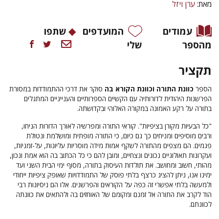
מאת:
ערן ויזל
עמודים
המועדפים
שתפו
מהספר
שלי
תקציר
הספר
כוונת התורה וכוונת הקורא בה
סוקר את דרכי ההתמודדות במסורת
הפרשנות היהודית לדורותיה עם הקשיים הספרותיים והענייניים המתגלים
בתורה על רקע האמונה במקורה האלוהי ובקדושתה.
"כל הבעיות מקורן בציפיות". קוראי התורה ומפרשיה לאורך הדורות הניחו,
ורבים מוסיפים ומניחים כך גם כיום, כי התורה מופתית ומושלמת ונטולת
פגמים. הם מצפים מהתורה לשקף אמות מידה מוסריות עליונות, על-זמניוֹת,
ועקרונות תאולוגיים נכונים ונצחיים, ומובן להם כי כל הכתוב בה הוא אמת ונכון,
מהותי, חשוב ומחושב. את תולדות העיסוק בתורה, מסוף ימי הבית השני ועד
ימינו אנו, ניתן להציג כרצף בלתי פוסק של התמודדויות שאופק ציפיות ייחודי
ולמעשה בלתי אפשרי זה כפה על הקוראים והפרשנים. אלו הם ניסיונות רבי
הוד לקרב את התורה אל זמנם ומקומם של האוחזים בה ולהתאים את כוונתה
לכוונתם.