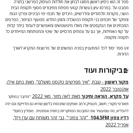
ספר זה הוא ניסיון ראשון מסוגו לבחון את תולדות העיסוק הפרשני בתורה
ממבט-על. במרכזו עיון בעשרות קטעי מפתח מחיבורים מסוף תקופת הבית
השני, מקורות תלמודיים ומדרשיים, היגדים של חכמי ימי הביניים ופרקי הגות
ומחקר של חכמים בני תקופת ההשכלה והזמן החדש. ממעוף הציפור, הפרטים
המבחינים את הטקסטים אלו מאלו מיטשטשים ומאפשרים לעמוד ביתר קלות
על קווי האחידות, אך גם על צמתים מרכזיים של שינוי והתפתחות המייחדים כל
תקופה ותקופה.
זהו ספר יסוד לכל המתעניין בפניה המשתנים של פרשנות המקרא לאורך
הדורות.
ביקורות ועוד
מקור ראשון
- שבת, "איך מפרשים טקסט מושלם", מאת: נחם אילן,
אוקטובר 2022
על מקרא, הוראה וחינוך
מאת: לאה מזור, מאי 2022
"מדובר במחקר
תאורטי מקורי, חשוב, מעמיק ורחב אופקים שמנוסח בלשון שהיא גם מדוייקת וגם יפה
להפליא, מה שמעשיר את התובנות המחקריות בחוויה אסתטית. מומלץ בחום!"
רדיו צפון 104.5FM
, "זהר צפוני", גבי זהר משוחח עם ערן ויזל,
אפריל 2022